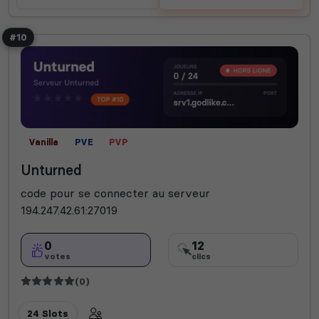
#10
Vanilla
PVE
PVP
Unturned
code pour se connecter au serveur
194.247.42.61:27019
0
12
votes
clics
(0)
24 Slots