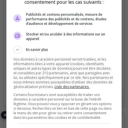
consentement pour les cas suivants :
Unturned Battleground
Publicités et contenu personnalisés, mesure de
Inspiré par les mécaniques du jeu FoxHole. Une
performance des publicités et du contenu, études
d’audience et développement de services
guerre se déroulant sur un weekend entre deux
factions lors d'une époque fictive basé sur le
Stocker et/ou accéder à des informations sur un
appareil
20siècle. Le gameplay est conçu pour offrir une...
En savoir plus
0
27
votes
clics
Vos données à caractère personnel seront traitées, et les
informations liées à votre appareil (cookies, identifiants
(0)
uniques et autres types de données) pourront être stockées
et consultées par 210 partenaires, ainsi que partagées avec
lui, ou utilisées spécifiquement par ce site. Nos partenaires et
36 Slots
nous-mêmes sommes susceptibles d'utiliser des données de
géolocalisation précises.
Liste des partenaires.
Certains fournisseurs sont susceptibles de traiter vos
Voir le serveur
Voter
données à caractère personnel sur la base de l'intérêt
légitime. Vous pouvez vous y opposer en gérant vos options
ci-dessous. Recherchez un lien en bas de cette page ou dans
le menu du site pour gérer ou retirer votre consentement
#8
dans les paramètres des cookies et de confidentialité.