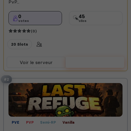
PvP...
0
45
votes
clics
(0)
20 Slots
Voir le serveur
Voter
#2
PVE
PVP
Semi-RP
Vanilla