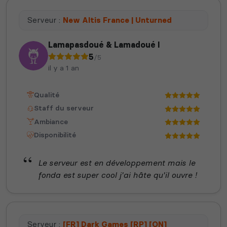
Serveur :
New Altis France | Unturned
Lamapasdoué & Lamadoué I
5
/5
il y a 1 an
Qualité
Staff du serveur
Ambiance
Disponibilité
Le serveur est en développement mais le
fonda est super cool j'ai hâte qu'il ouvre !
Serveur :
[FR] Dark Games [RP] [ON]