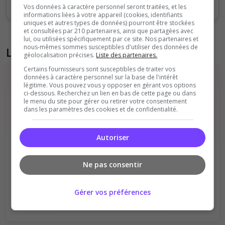
Votes
Clics
Vos données à caractère personnel seront traitées, et les
informations liées à votre appareil (cookies, identifiants
uniques et autres types de données) pourront être stockées
et consultées par 210 partenaires, ainsi que partagées avec
lui, ou utilisées spécifiquement par ce site. Nos partenaires et
nous-mêmes sommes susceptibles d'utiliser des données de
Liste des avis du serveur
géolocalisation précises.
Liste des partenaires.
Certains fournisseurs sont susceptibles de traiter vos
données à caractère personnel sur la base de l'intérêt
légitime. Vous pouvez vous y opposer en gérant vos options
ci-dessous. Recherchez un lien en bas de cette page ou dans
le menu du site pour gérer ou retirer votre consentement
dans les paramètres des cookies et de confidentialité.
Il n'y a pas encore d'avis sur ce serveur.
Autoriser
Qualité
Staff du serveur
Ambiance
Disponibilité
Ne pas consentir
Donner le premier avis
Gérer vos préférences