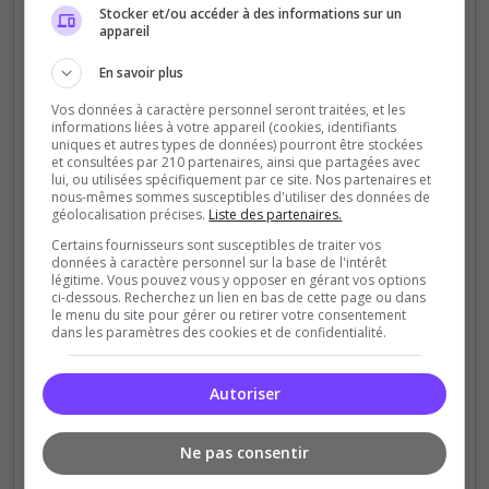
Stocker et/ou accéder à des informations sur un
appareil
⚠️ DIFFICULTÉ & TENSION
En savoir plus
Tension constante
Vos données à caractère personnel seront traitées, et les
Blessures et saignements impactants
informations liées à votre appareil (cookies, identifiants
uniques et autres types de données) pourront être stockées
et consultées par 210 partenaires, ainsi que partagées avec
Risque permanent sans gameplay injuste
lui, ou utilisées spécifiquement par ce site. Nos partenaires et
nous-mêmes sommes susceptibles d'utiliser des données de
Nuit et visibilité
vanilla
(non modifiées)
géolocalisation précises.
Liste des partenaires.
Certains fournisseurs sont susceptibles de traiter vos
La difficulté vient du monde, pas de mécaniques
données à caractère personnel sur la base de l'intérêt
artificielles.
légitime. Vous pouvez vous y opposer en gérant vos options
ci-dessous. Recherchez un lien en bas de cette page ou dans
le menu du site pour gérer ou retirer votre consentement
dans les paramètres des cookies et de confidentialité.
🎮 CARACTÉRISTIQUES
TECHNIQUES
Autoriser
Jeu:
Unturned
Ne pas consentir
Type:
Survie vanilla équilibrée