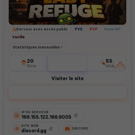
Serveur avec accès public
PVE
PVP
Semi-RP
Vanilla
Statistiques mensuelles
20
0
53
Slots
votes
clics
Visiter le site
Voter
IP DU SERVEUR
169.155.122.166:9005
SITE WEB
DISCORD
discord.gg