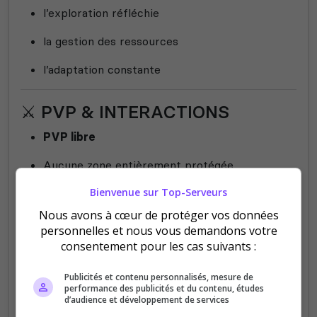
l’exploration réfléchie
la gestion des ressources
l’adaptation constante
⚔️ PVP & INTERACTIONS
PVP libre
Aucune zone entièrement protégée
Bienvenue sur Top-Serveurs
Danger humain réel
Nous avons à cœur de protéger vos données
Aucune règle RP lourde
personnelles et nous vous demandons votre
consentement pour les cas suivants :
Les vivants sont parfois plus dangereux que les
morts.
Publicités et contenu personnalisés, mesure de
La confiance est un luxe.
performance des publicités et du contenu, études
d’audience et développement de services
Les alliances sont fragiles.