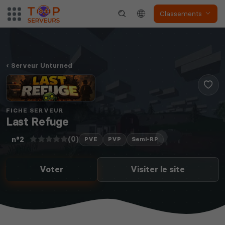
Classements
Serveur Unturned
FICHE SERVEUR
Last Refuge
(0)
n°2
PVE
PVP
Semi-RP
Voter
Visiter le site