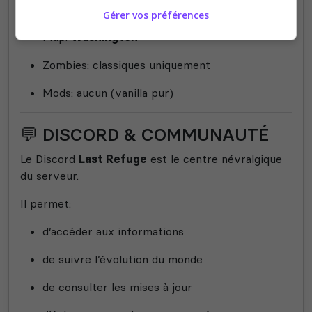
Slots:
20 joueurs
Gérer vos préférences
Map:
Washington
Zombies: classiques uniquement
Mods: aucun (vanilla pur)
💬 DISCORD & COMMUNAUTÉ
Le Discord
Last Refuge
est le centre névralgique
du serveur.
Il permet:
d’accéder aux informations
de suivre l’évolution du monde
de consulter les mises à jour