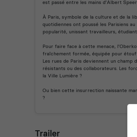
est passé entre les mains d’Albert Spee
À Paris, symbole de la culture et de la li
quotidiennes ont poussé les Parisiens au 
popularité, unissant travailleurs, étudi
Pour faire face à cette menace, l’Oberk
fraîchement formée, équipée pour étouffe
Les rues de Paris deviennent un champ d
résistants ou des collaborateurs. Les for
la Ville Lumière ?
Ou bien cette insurrection naissante mar
?
Trailer