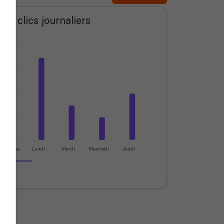
 et clics journaliers
imanche
Lundi
Mardi
Mercredi
Jeudi