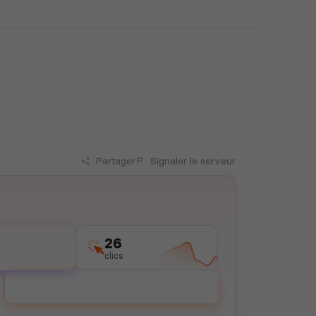
Partager
Signaler
le serveur
26
clics
Voter