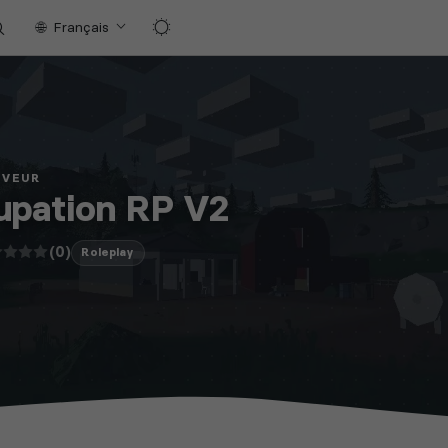
Français
RVEUR
upation RP V2
(0)
Roleplay