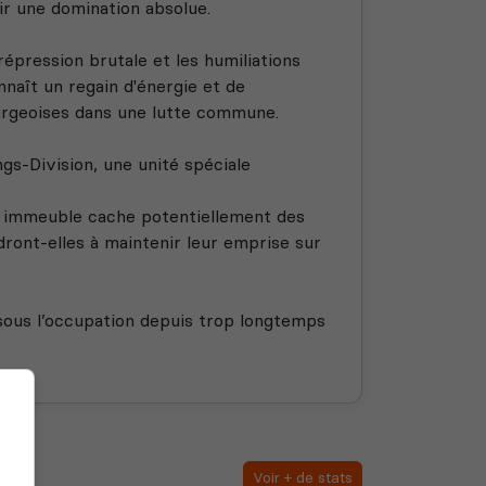
ir une domination absolue.
 répression brutale et les humiliations
nnaît un regain d'énergie et de
ourgeoises dans une lutte commune.
s-Division, une unité spéciale
ue immeuble cache potentiellement des
ndront-elles à maintenir leur emprise sur
 sous l’occupation depuis trop longtemps
Voir + de stats