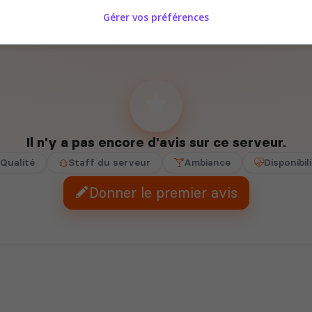
Gérer vos préférences
Il n'y a pas encore d'avis sur ce serveur.
Qualité
Staff du serveur
Ambiance
Disponibil
Donner le premier avis