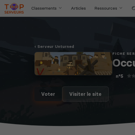
Classements
Articles
Ressources
Serveur Unturned
FICHE SE
Occ
n°5
Voter
Visiter le site