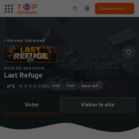
Classements
The Front
Atlas
Serveur Unturned
Dune Awakening
Empyrion
AVIS DU SERVEUR
Last Refuge
(0)
n°2
PVE
PVP
Semi-RP
Voter
Visiter le site
Neverwinter
Squad
Nights