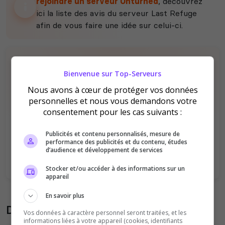
rejoindre un serveur Unturned
, découvrez
ici la liste des avis du serveur Last Refuge
afin de vous faire une idée sur celui-ci.
Bienvenue sur Top-Serveurs
Nous avons à cœur de protéger vos données
personnelles et nous vous demandons votre
consentement pour les cas suivants :
Il n'y a pas encore d'avis sur ce serveur.
Qualité
Staff du serveur
Publicités et contenu personnalisés, mesure de
performance des publicités et du contenu, études
Ambiance
Disponibilité
d’audience et développement de services
Stocker et/ou accéder à des informations sur un
appareil
En savoir plus
Donner son avis sur le serveur
Vos données à caractère personnel seront traitées, et les
informations liées à votre appareil (cookies, identifiants