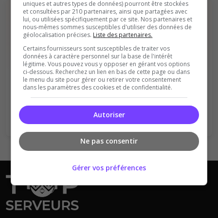
uniques et autres types de données) pourront être stockées
et consultées par 210 partenaires, ainsi que partagées avec
lui, ou utilisées spécifiquement par ce site. Nos partenaires et
nous-mêmes sommes susceptibles d'utiliser des données de
géolocalisation précises.
Liste des partenaires.
Certains fournisseurs sont susceptibles de traiter vos
données à caractère personnel sur la base de l'intérêt
légitime. Vous pouvez vous y opposer en gérant vos options
Vous devez être connecté pour ajouter
ci-dessous. Recherchez un lien en bas de cette page ou dans
un avis sur ce serveur !
le menu du site pour gérer ou retirer votre consentement
dans les paramètres des cookies et de confidentialité.
Se connecter
S'inscrire
Autoriser
Ne pas consentir
Gérer vos préférences