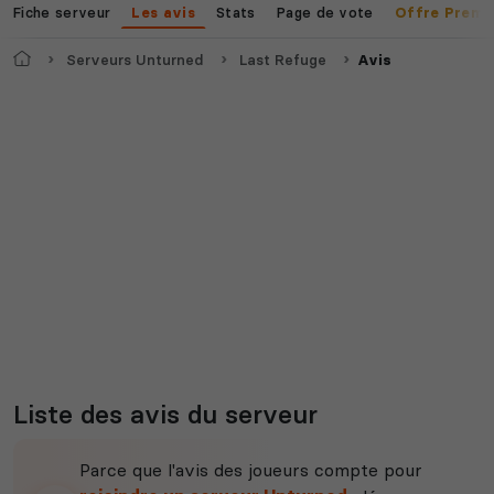
Fiche serveur
Stats
Page de vote
Les avis
Offre Premi
Accueil
Serveurs Unturned
Last Refuge
Avis
Myth of Empires
Enshrouded
Voir tous les
jeux disponibles
Liste des avis du serveur
Parce que l'avis des joueurs compte pour