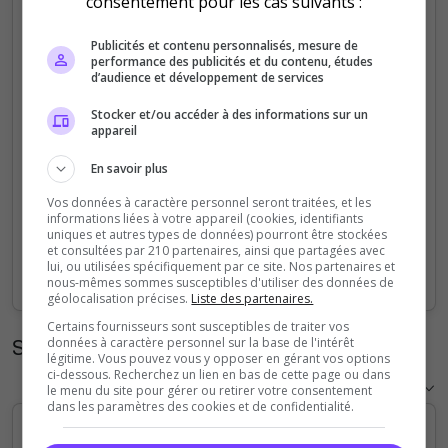
consentement pour les cas suivants :
5
Publicités et contenu personnalisés, mesure de
performance des publicités et du contenu, études
4
d’audience et développement de services
Stocker et/ou accéder à des informations sur un
3
appareil
2
En savoir plus
Vos données à caractère personnel seront traitées, et les
1
informations liées à votre appareil (cookies, identifiants
uniques et autres types de données) pourront être stockées
et consultées par 210 partenaires, ainsi que partagées avec
0
lui, ou utilisées spécifiquement par ce site. Nos partenaires et
Sep
Oct
Nov
Dec
Jan
Feb
Mar
Apr
May
Jun
Jul
Aug
nous-mêmes sommes susceptibles d'utiliser des données de
géolocalisation précises.
Liste des partenaires.
Certains fournisseurs sont susceptibles de traiter vos
Statistiques horaires
données à caractère personnel sur la base de l'intérêt
légitime. Vous pouvez vous y opposer en gérant vos options
ci-dessous. Recherchez un lien en bas de cette page ou dans
le menu du site pour gérer ou retirer votre consentement
dans les paramètres des cookies et de confidentialité.
5