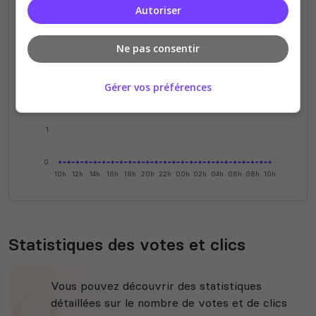
Autoriser
4
Ne pas consentir
3
Gérer vos préférences
2
1
0
10h
12h
14h
16h
18h
20h
22h
00h
02h
04h
06h
08h
10h
Statistiques des votes et clics
Vous pouvez découvrir des statistiques
détaillées sur le nombre de votes et de clics