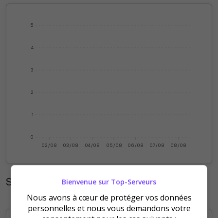
5
4
3
2
1
0
02/08
03/08
04/08
05/08
06/08
07/08
08/08
Statistiques mensuelles
Bienvenue sur Top-Serveurs
Nous avons à cœur de protéger vos données
personnelles et nous vous demandons votre