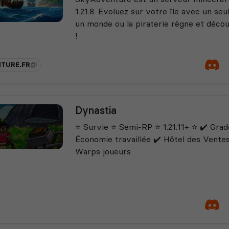
1.21.8. Evoluez sur votre île avec un se
un monde ou la piraterie règne et déco
!
TURE.FR
Dynastia
⭐ Survie ⭐ Semi-RP ⭐ 1.21.11+ ⭐ ✔️ Grade
Économie travaillée ✔️ Hôtel des Ventes
Warps joueurs