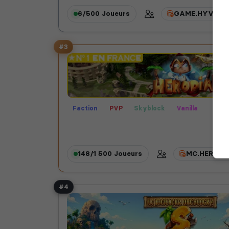
6/500
Joueurs
GAME.HYVERS.
#3
Faction
PVP
Skyblock
Vanilla
148/1 500
Joueurs
MC.HERODI
#4