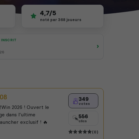
4,7/5
noté par 368 joueurs
 INSCRIT
›
026
.08
349
votes
2Win 2026 ! Ouvert le
ge dans l’ultime
556
auncher exclusif ! 🔥
clics
(0)