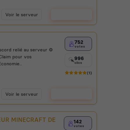
Voir le serveur
Voter
752
votes
scord relié au serveur ⚙️
 Claim pour vos
996
Economie...
clics
(1)
Voir le serveur
Voter
EUR MINECRAFT DE
142
votes