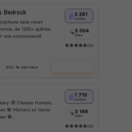
& Bedrock
2 261
votes
ncophone sans reset
onomie, de 1200+ quêtes,
3 004
 et une communauté
clics
(0)
Voir le serveur
Voter
1 710
votes
tasy 🧭 Classes Humain,
es 🛠️ Métiers et items
3 166
 🛠️...
clics
(0)