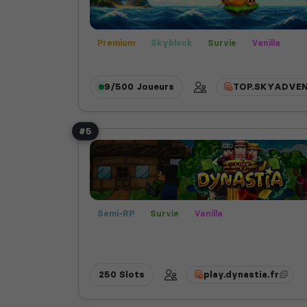
Premium
Skyblock
Survie
Vanilla
9/500
Joueurs
TOP.SKYADVEN
#5
Semi-RP
Survie
Vanilla
250 Slots
play.dynastia.fr