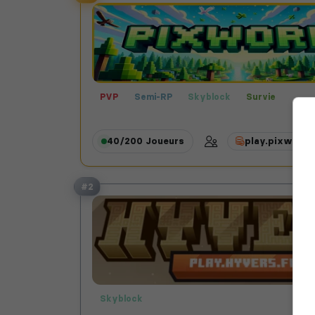
PVP
Semi-RP
Skyblock
Survie
40/200
Joueurs
play.pixworld.
#2
Skyblock