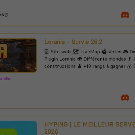
565
Lorania - Survie 26.2
💻 Site web 🗺️ LiveMap 🗳️ Votes 🎮 Di
Plugin Lorania 🌍 Différents mondes 🚩
constructions 👤 +10 rangs à gagner 💰 
anilla
HYPING | LE MEILLEUR SERV
2026