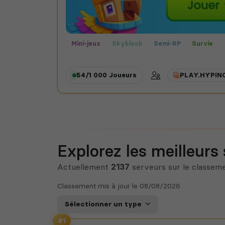
Mini-jeux
Skyblock
Semi-RP
Survie
Hardcore
Premium
Faction
Gratuit
Freebuild
54/1 000
Joueurs
PLAY.HYPIN
Explorez les meilleurs
Actuellement
2137
serveurs sur le classem
Classement mis à jour le
08/08/2026
Sélectionner un type
#1