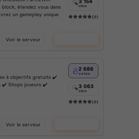
3 154
ul block, étendez vous dans
clics
uvrez un gameplay unique
(0)
Voir le serveur
Voter
2 686
votes
s à objectifs gratuits ✔️
 ✔️ Shops joueurs ✔️
3 063
clics
(0)
Voir le serveur
Voter