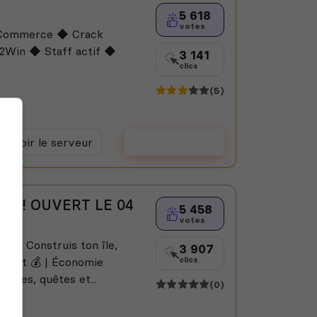
5 618
votes
Commerce ◆ Crack
Win ◆ Staff actif ◆
3 141
clics
(5)
Voir le serveur
Voter
K ! OUVERT LE 04
5 458
votes
💎 | Construis ton île,
3 907
ffort 💰 | Économie
clics
nges, quêtes et...
(0)