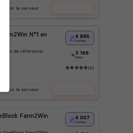
Voir le serveur
Voter
Farm2Win N°1 en
4 885
votes
m2Win de référence
3 166
clics
(0)
Voir le serveur
Voter
Block Farm2Win
4 007
votes
ft OneBlock Farm2Win