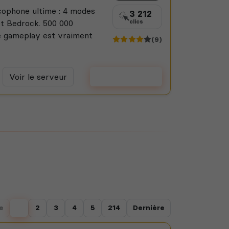
cophone ultime : 4 modes
3 212
et Bedrock. 500 000
clics
le gameplay est vraiment
(9)
Voir le serveur
Voter
e
1
2
3
4
5
214
Dernière