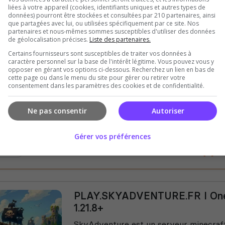
liées à votre appareil (cookies, identifiants uniques et autres types de
FR
données) pourront être stockées et consultées par 210 partenaires, ainsi
que partagées avec lui, ou utilisées spécifiquement par ce site. Nos
partenaires et nous-mêmes sommes susceptibles d'utiliser des données
de géolocalisation précises.
Liste des partenaires.
Certains fournisseurs sont susceptibles de traiter vos données à
HERODIA | PvP/Factions 100% 
caractère personnel sur la base de l'intérêt légitime. Vous pouvez vous y
France ! | 1.8+
opposer en gérant vos options ci-dessous. Recherchez un lien en bas de
cette page ou dans le menu du site pour gérer ou retirer votre
HERODIA| Le serveur PvP/Faction Far
consentement dans les paramètres des cookies et de confidentialité.
depuis 2019 !
Ne pas consentir
Autoriser
Gérer vos préférences
A.FR
PLAY.SKYADVENTURE.FR I One
1.21.8+
SkyAdventure est un serveur minecra