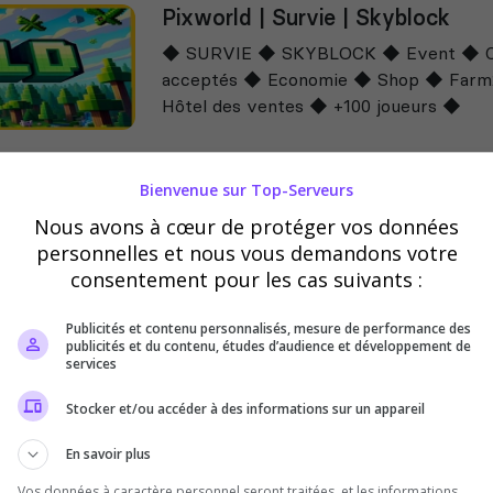
Pixworld | Survie | Skyblock
◆ SURVIE ◆ SKYBLOCK ◆ Event ◆ 
acceptés ◆ Economie ◆ Shop ◆ Farm2
Hôtel des ventes ◆ +100 joueurs ◆
Bienvenue sur Top-Serveurs
fr
Nous avons à cœur de protéger vos données
personnelles et nous vous demandons votre
consentement pour les cas suivants :
HYVERS - NOUVEAU SKYBLOC
Publicités et contenu personnalisés, mesure de performance des
AVRIL
publicités et du contenu, études d’audience et développement de
services
🏝️ Rejoins l’aventure Skyblock Hyvers ! 
gagne des ressources et monétise ton e
Stocker et/ou accéder à des informations sur un appareil
dynamique &amp; Play-to-Earn ✅ | Challe
En savoir plus
Vos données à caractère personnel seront traitées, et les informations