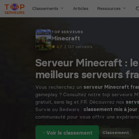
Classements
Articles
Ressources
TOP SERVEURS
Minecraft
4,7
· 2 137 serveurs
Serveur Minecraft : l
meilleurs serveurs fr
Vous recherchez un
serveur Minecraft fran
gameplay ? Consultez notre top serveurs M
gratuit, sans lag et FR. Découvrez nos
serv
Survie ou Bedwars :
classement mis à jour
communauté pour vous offrir une expérience 
Voir le classement
·
Classement