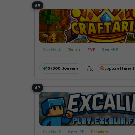
#6
Skyblock
Survie
PVP
Semi-RP
15/500
Joueurs
top.craftaria.f
#7
Skyblock
Semi-RP
Premium