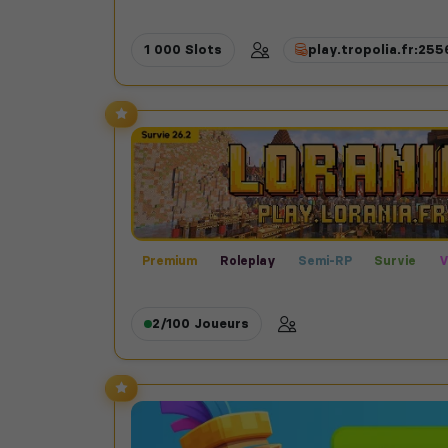
1 000 Slots
play.tropolia.fr:25
Premium
Roleplay
Semi-RP
Survie
V
2/100
Joueurs