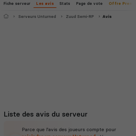
Fiche serveur
Stats
Page de vote
Les avis
Offre Premi
Accueil
Serveurs Unturned
Zuud Semi-RP
Avis
Myth of Empires
Enshrouded
Voir tous les
jeux disponibles
Liste des avis du serveur
Parce que l'avis des joueurs compte pour