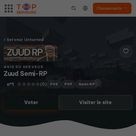
Classements
The Front
Atlas
Serveur Unturned
Dune Awakening
Empyrion
AVIS DU SERVEUR
Zuud Semi-RP
(0)
n°1
PVE
PVP
Semi-RP
Voter
Visiter le site
Neverwinter
Squad
Nights