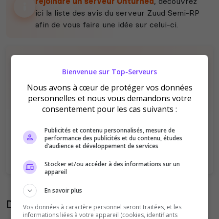
rejoindre un serveur Unturned
, découvrez
ici la liste des avis du serveur Zuud Semi-RP
afin de vous faire une idée sur celui-ci.
Bienvenue sur Top-Serveurs
Nous avons à cœur de protéger vos données
personnelles et nous vous demandons votre
consentement pour les cas suivants :
Il n'y a pas encore d'avis sur ce serveur.
Qualité
Staff du serveur
Publicités et contenu personnalisés, mesure de
performance des publicités et du contenu, études
Ambiance
Disponibilité
d’audience et développement de services
Stocker et/ou accéder à des informations sur un
appareil
En savoir plus
Donner son avis sur le serveur
Vos données à caractère personnel seront traitées, et les
informations liées à votre appareil (cookies, identifiants