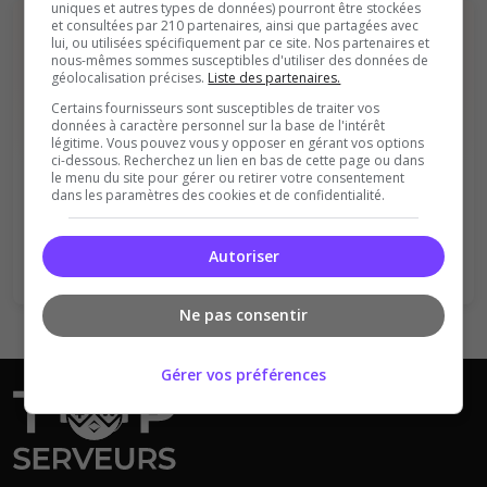
uniques et autres types de données) pourront être stockées
et consultées par 210 partenaires, ainsi que partagées avec
lui, ou utilisées spécifiquement par ce site. Nos partenaires et
nous-mêmes sommes susceptibles d'utiliser des données de
géolocalisation précises.
Liste des partenaires.
Certains fournisseurs sont susceptibles de traiter vos
données à caractère personnel sur la base de l'intérêt
légitime. Vous pouvez vous y opposer en gérant vos options
Vous devez être connecté pour ajouter
ci-dessous. Recherchez un lien en bas de cette page ou dans
un avis sur ce serveur !
le menu du site pour gérer ou retirer votre consentement
dans les paramètres des cookies et de confidentialité.
Se connecter
S'inscrire
Autoriser
Ne pas consentir
Gérer vos préférences