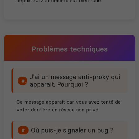
depuis 2012 et celui-ci est bien rodé.
Problèmes techniques
J'ai un message anti-proxy qui
#
apparait. Pourquoi ?
Ce message apparait car vous avez tenté de
voter derrière un réseau non privé.
Où puis-je signaler un bug ?
#