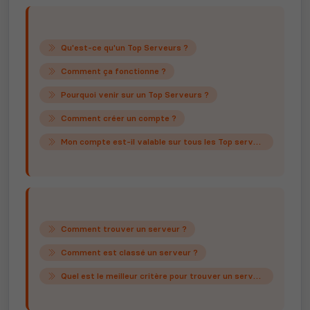
Présentation Générale
Qu'est-ce qu'un Top Serveurs ?
Comment ça fonctionne ?
Pourquoi venir sur un Top Serveurs ?
Comment créer un compte ?
Mon compte est-il valable sur tous les Top serveurs
Trouver un serveur
Comment trouver un serveur ?
Comment est classé un serveur ?
Quel est le meilleur critère pour trouver un serveur ?