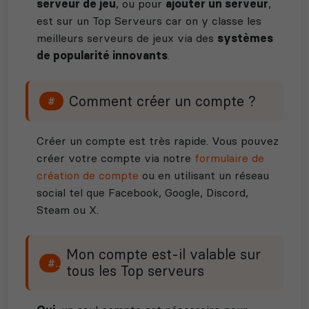
serveur de jeu
, ou pour
ajouter un serveur
,
est sur un Top Serveurs car on y classe les
meilleurs serveurs de jeux via des
systèmes
de popularité innovants
.
Comment créer un compte ?
#
Créer un compte est très rapide. Vous pouvez
créer votre compte via notre
formulaire de
création de compte
ou en utilisant un réseau
social tel que Facebook, Google, Discord,
Steam ou X.
Mon compte est-il valable sur
#
tous les Top serveurs