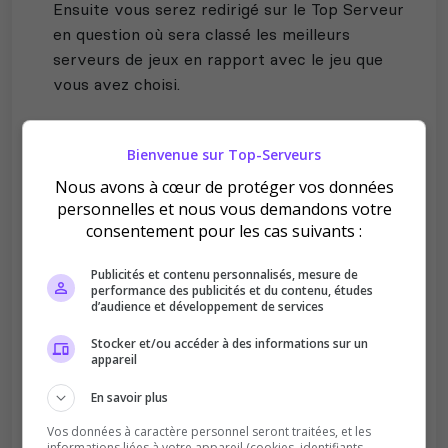
Ensuite vous serez redirigé sur le Top Serveur
en question où sera classé les meilleurs
serveurs de jeux en rapport avec le jeu que
vous avez choisi.
Comment est classé un
Bienvenue sur Top-Serveurs
#
serveur ?
Nous avons à cœur de protéger vos données
personnelles et nous vous demandons votre
Un serveur est classé par défaut par le
consentement pour les cas suivants :
nombre de votes mensuel qu'il a reçu. Vous
Publicités et contenu personnalisés, mesure de
pouvez, si vous le souhaitez, changer l'ordre de
performance des publicités et du contenu, études
classement par le nombre de votes total,
d’audience et développement de services
mensuel, hebdomadaire ou journalier ou par
Stocker et/ou accéder à des informations sur un
clics ou partages sur les réseaux sociaux.
appareil
En savoir plus
Quel est le meilleur critère pour
#
Vos données à caractère personnel seront traitées, et les
trouver un serveur ?
informations liées à votre appareil (cookies, identifiants