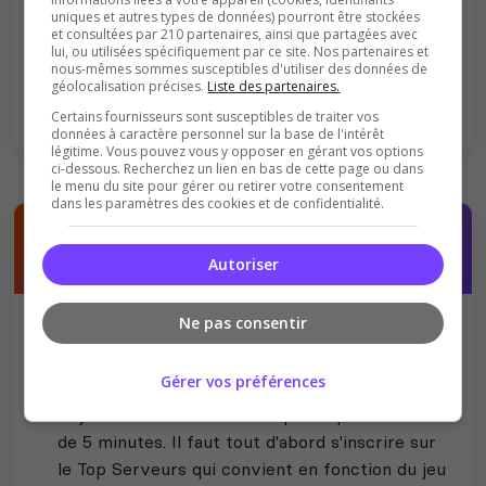
uniques et autres types de données) pourront être stockées
et consultées par 210 partenaires, ainsi que partagées avec
lui, ou utilisées spécifiquement par ce site. Nos partenaires et
Le meilleur critère pour trouver un serveur
nous-mêmes sommes susceptibles d'utiliser des données de
populaire est par son nombre de votes !
géolocalisation précises.
Liste des partenaires.
Certains fournisseurs sont susceptibles de traiter vos
données à caractère personnel sur la base de l'intérêt
légitime. Vous pouvez vous y opposer en gérant vos options
ci-dessous. Recherchez un lien en bas de cette page ou dans
le menu du site pour gérer ou retirer votre consentement
dans les paramètres des cookies et de confidentialité.
Ajouter un serveur
Autoriser
Ne pas consentir
Comment ajouter un serveur ?
#
Gérer vos préférences
L'ajout d'un serveur est simple et prends moins
de 5 minutes. Il faut tout d'abord s'inscrire sur
le Top Serveurs qui convient en fonction du jeu