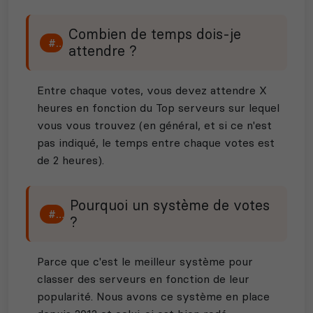
Combien de temps dois-je
#
attendre ?
Entre chaque votes, vous devez attendre X
heures en fonction du Top serveurs sur lequel
vous vous trouvez (en général, et si ce n'est
pas indiqué, le temps entre chaque votes est
de 2 heures).
Pourquoi un système de votes
#
?
Parce que c'est le meilleur système pour
classer des serveurs en fonction de leur
popularité. Nous avons ce système en place