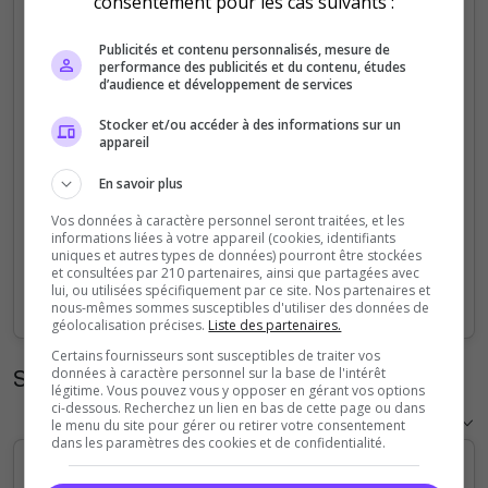
consentement pour les cas suivants :
5
Publicités et contenu personnalisés, mesure de
performance des publicités et du contenu, études
4
d’audience et développement de services
Stocker et/ou accéder à des informations sur un
3
appareil
2
En savoir plus
Vos données à caractère personnel seront traitées, et les
1
informations liées à votre appareil (cookies, identifiants
uniques et autres types de données) pourront être stockées
et consultées par 210 partenaires, ainsi que partagées avec
0
lui, ou utilisées spécifiquement par ce site. Nos partenaires et
Sep
Oct
Nov
Dec
Jan
Feb
Mar
Apr
May
Jun
Jul
Aug
nous-mêmes sommes susceptibles d'utiliser des données de
géolocalisation précises.
Liste des partenaires.
Certains fournisseurs sont susceptibles de traiter vos
Statistiques horaires
données à caractère personnel sur la base de l'intérêt
légitime. Vous pouvez vous y opposer en gérant vos options
ci-dessous. Recherchez un lien en bas de cette page ou dans
le menu du site pour gérer ou retirer votre consentement
dans les paramètres des cookies et de confidentialité.
5