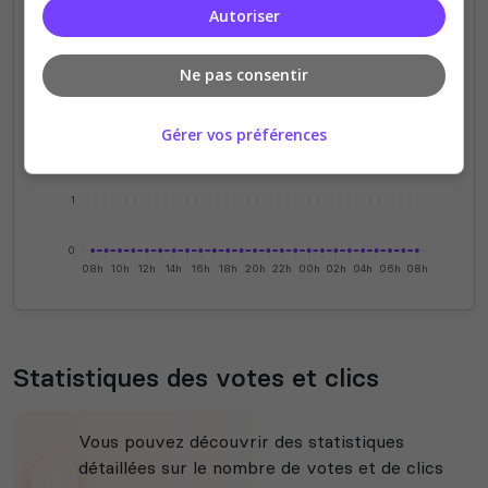
Autoriser
4
Ne pas consentir
3
Gérer vos préférences
2
1
0
08h
10h
12h
14h
16h
18h
20h
22h
00h
02h
04h
06h
08h
Statistiques des votes et clics
Vous pouvez découvrir des statistiques
détaillées sur le nombre de votes et de clics