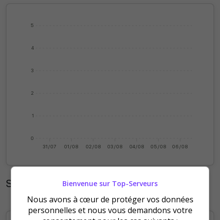
5
4
3
2
1
0
31/07
01/08
02/08
03/08
04/08
05/08
06/08
Statistiques mensuelles
Bienvenue sur Top-Serveurs
Nous avons à cœur de protéger vos données
personnelles et nous vous demandons votre