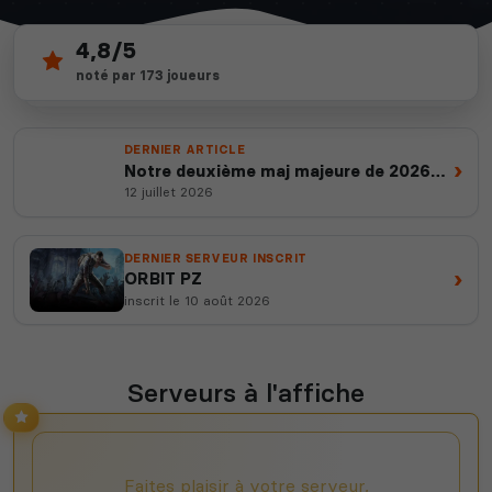
4,8/5
111
depuis 2012
noté par 173 joueurs
serveurs actifs
14 ans d'expertise
DERNIER ARTICLE
›
Notre deuxième maj majeure de 2026
est en ligne
12 juillet 2026
DERNIER SERVEUR INSCRIT
›
ORBIT PZ
inscrit le 10 août 2026
Serveurs à l'affiche
Faites plaisir à votre serveur,