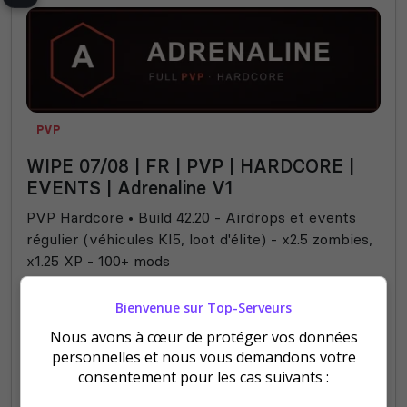
PVP
WIPE 07/08 | FR | PVP | HARDCORE |
EVENTS | Adrenaline V1
PVP Hardcore • Build 42.20 - Airdrops et events
régulier (véhicules KI5, loot d'élite) - x2.5 zombies,
x1.25 XP - 100+ mods
174
303
Bienvenue sur Top-Serveurs
votes
clics
Nous avons à cœur de protéger vos données
(0)
personnelles et nous vous demandons votre
consentement pour les cas suivants :
0/32
Joueurs