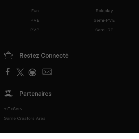
Fun
Roleplay
PVE
Semi-PVE
PVP
Semi-RP
Restez Connecté
Partenaires
mTxServ
Game Creators Area