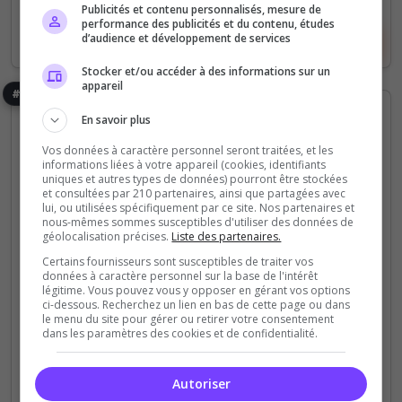
Publicités et contenu personnalisés, mesure de
performance des publicités et du contenu, études
d’audience et développement de services
Voir le serveur
Voter
Stocker et/ou accéder à des informations sur un
appareil
#8
En savoir plus
Vos données à caractère personnel seront traitées, et les
informations liées à votre appareil (cookies, identifiants
uniques et autres types de données) pourront être stockées
et consultées par 210 partenaires, ainsi que partagées avec
lui, ou utilisées spécifiquement par ce site. Nos partenaires et
nous-mêmes sommes susceptibles d'utiliser des données de
PVE
PVP
Semi-RP
géolocalisation précises.
Liste des partenaires.
☣️Z Other Land [Immersif] | Lancement
Certains fournisseurs sont susceptibles de traiter vos
données à caractère personnel sur la base de l'intérêt
B42 STABLE 08/08 !
légitime. Vous pouvez vous y opposer en gérant vos options
ci-dessous. Recherchez un lien en bas de cette page ou dans
✦═══ Semi Hardcore - Immersif═══✦[⚔ Serveur
le menu du site pour gérer ou retirer votre consentement
PVE-PvP-Factions🛡️][🌍 Monde évolutif][☉Zones
dans les paramètres des cookies et de confidentialité.
règlementées] [📜 Quêtes et Events dynamiques📜]
Autoriser
104
100