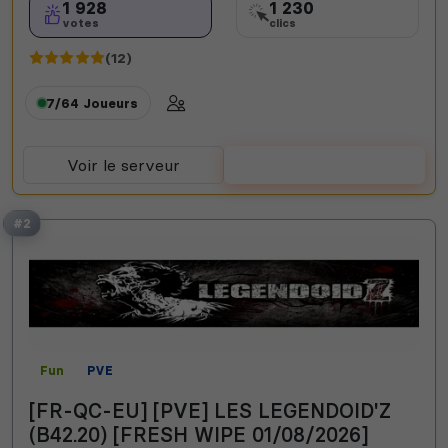
1 928
1 230
votes
clics
(12)
7/64
Joueurs
Voir le serveur
Voter
#2
Fun
PVE
[FR-QC-EU] [PVE] LES LEGENDOID'Z
(B42.20) [FRESH WIPE 01/08/2026]