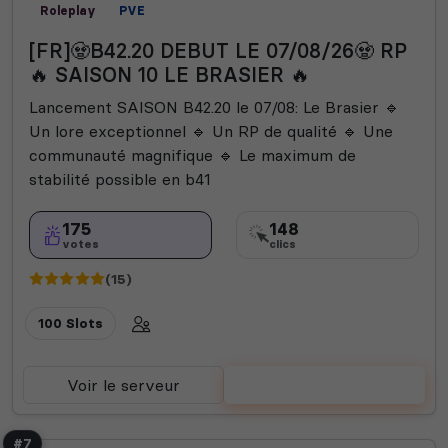
Roleplay
PVE
[FR]🧟B42.20 DEBUT LE 07/08/26🧟 RP
🔥 SAISON 10 LE BRASIER 🔥
Lancement SAISON B42.20 le 07/08: Le Brasier 🔹
Un lore exceptionnel 🔹 Un RP de qualité 🔹 Une
communauté magnifique 🔹 Le maximum de
stabilité possible en b41
175
148
votes
clics
(15)
100 Slots
Voir le serveur
Voter
#7