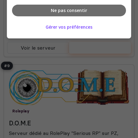
votes
clics
Ne pas consentir
(3)
Gérer vos préférences
0/34
Joueurs
Voir le serveur
Voter
#9
Roleplay
D.O.M.E
Serveur dédié au RolePlay "Serious RP" sur PZ,