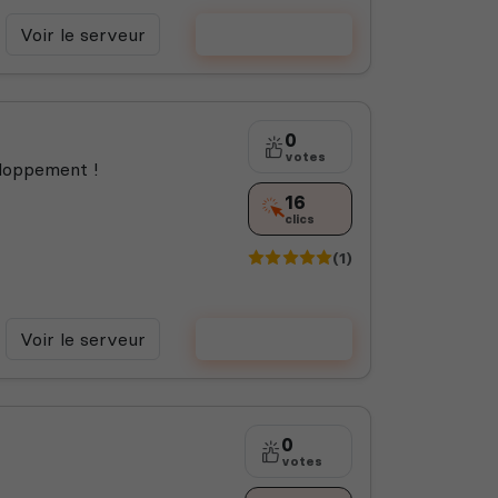
Voir le serveur
Voter
0
votes
loppement !
16
clics
(1)
Voir le serveur
Voter
0
votes