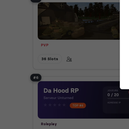
PVP
36 Slots
#6
Roleplay