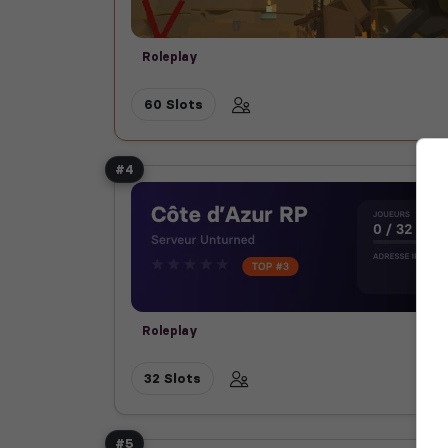
Roleplay
60 Slots
#4
Roleplay
32 Slots
#5