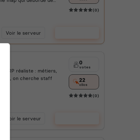
(0)
Voir le serveur
Voter
0
votes
ur RP réaliste : métiers,
cord, on cherche staff
22
clics
(0)
Voir le serveur
Voter