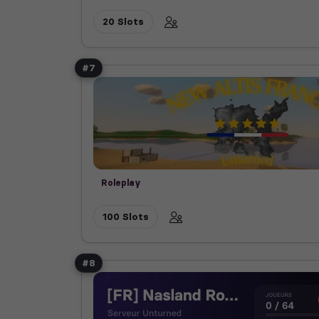
20 Slots
#7
Roleplay
100 Slots
#8