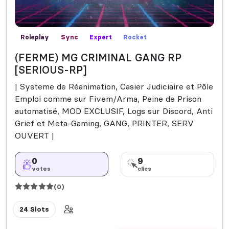
Roleplay
Sync
Expert
Rocket
(FERME) MG CRIMINAL GANG RP
[SERIOUS-RP]
| Systeme de Réanimation, Casier Judiciaire et Pôle
Emploi comme sur Fivem/Arma, Peine de Prison
automatisé, MOD EXCLUSIF, Logs sur Discord, Anti
Grief et Meta-Gaming, GANG, PRINTER, SERV
OUVERT |
0
9
votes
clics
(0)
24 Slots