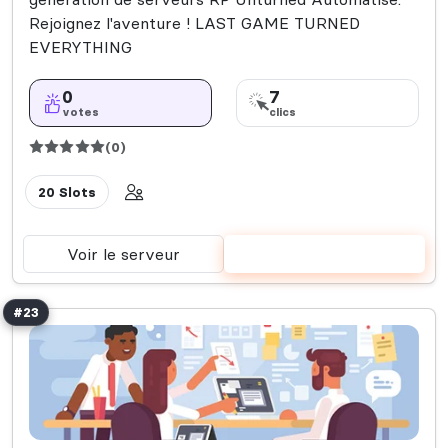
Rejoignez l'aventure ! LAST GAME TURNED
EVERYTHING
0
7
votes
clics
(0)
20 Slots
Voir le serveur
Voter
#23