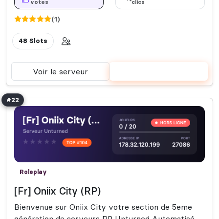
votes
clics
(1)
48 Slots
Voir le serveur
Voter
#22
Roleplay
[Fr] Oniix City (RP)
Bienvenue sur Oniix City votre section de 5eme
génération de serveurs RP Unturned Automatisé.