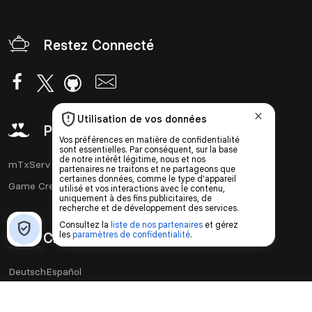
Restez Connecté
Partenaires
mTxServ
Game Creators Area
Classements
Deutsch
Español
English
Português