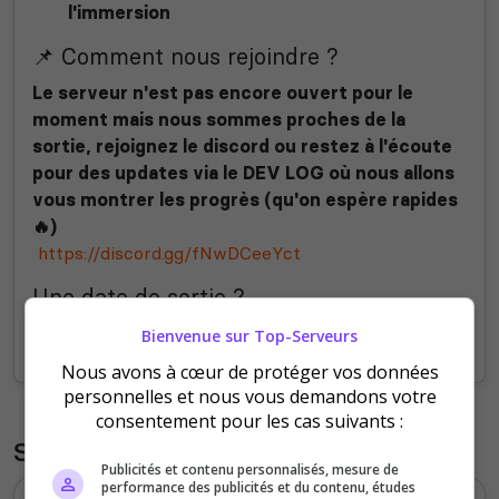
l'immersion
📌 Comment nous rejoindre ?
Le serveur n'est pas encore ouvert pour le
moment mais nous sommes proches de la
sortie, rejoignez le discord ou restez à l'écoute
pour des updates via le DEV LOG où nous allons
vous montrer les progrès (qu'on espère rapides
🔥)
https://discord.gg/fNwDCeeYct
Une date de sortie ?
Sortie dans environ
1 semaine et demi
Bienvenue sur Top-Serveurs
Nous avons à cœur de protéger vos données
personnelles et nous vous demandons votre
consentement pour les cas suivants :
Statistiques
Publicités et contenu personnalisés, mesure de
performance des publicités et du contenu, études