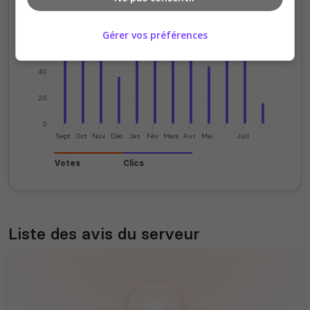
80
Gérer vos préférences
60
40
20
0
Sept
Oct
Nov
Déc
Jan
Fév
Mars
Avr
Mai
Juil
Votes
Clics
Liste des avis du serveur