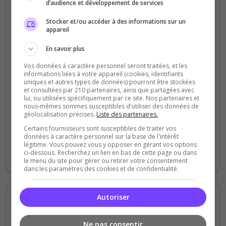
Votes et clics journaliers
d’audience et développement de services
Stocker et/ou accéder à des informations sur un
appareil
5
En savoir plus
4
Vos données à caractère personnel seront traitées, et les
3
informations liées à votre appareil (cookies, identifiants
uniques et autres types de données) pourront être stockées
2
et consultées par 210 partenaires, ainsi que partagées avec
lui, ou utilisées spécifiquement par ce site. Nos partenaires et
nous-mêmes sommes susceptibles d'utiliser des données de
1
géolocalisation précises.
Liste des partenaires.
0
Certains fournisseurs sont susceptibles de traiter vos
Vendredi
Samedi
Dimanche
Lundi
Mardi
Jeudi
données à caractère personnel sur la base de l'intérêt
légitime. Vous pouvez vous y opposer en gérant vos options
ci-dessous. Recherchez un lien en bas de cette page ou dans
Votes
Clics
le menu du site pour gérer ou retirer votre consentement
dans les paramètres des cookies et de confidentialité.
Votes et clics mensuels
Autoriser
100
Ne pas consentir