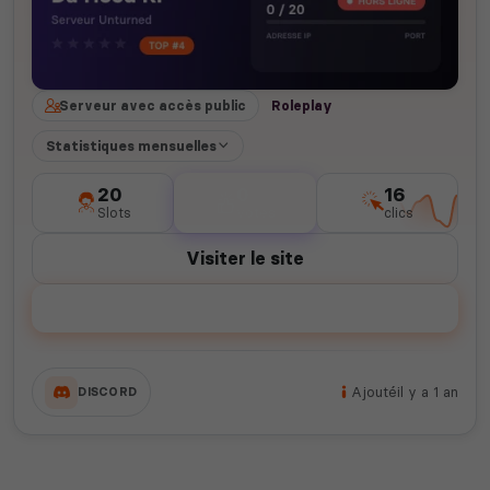
Serveur avec accès public
Roleplay
Statistiques mensuelles
20
0
16
Slots
votes
clics
Visiter le site
Voter
Ajouté
il y a 1 an
DISCORD