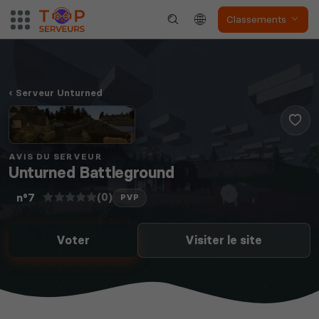
The Front
Atlas
Classements
Serveur Unturned
Dune Awakening
Empyrion
AVIS DU SERVEUR
Unturned Battleground
(0)
n°7
PVP
Neverwinter
Voter
Visiter le site
Squad
Nights