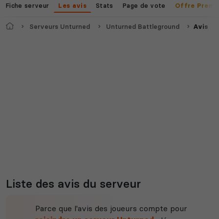
Fiche serveur
Stats
Page de vote
Les avis
Offre Premi
Myth of Empires
Enshrouded
Accueil
Serveurs Unturned
Unturned Battleground
Avis
Voir tous les
jeux disponibles
Liste des avis du serveur
Parce que l'avis des joueurs compte pour