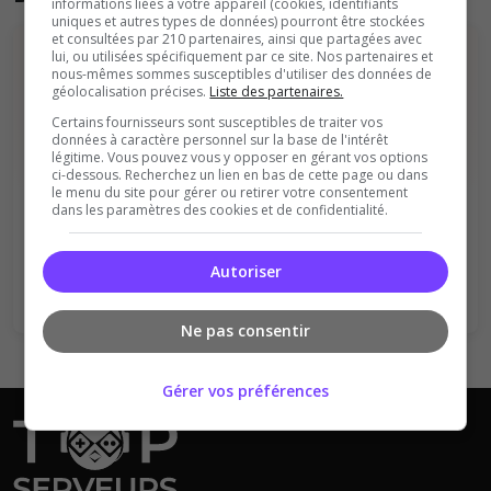
informations liées à votre appareil (cookies, identifiants
uniques et autres types de données) pourront être stockées
et consultées par 210 partenaires, ainsi que partagées avec
lui, ou utilisées spécifiquement par ce site. Nos partenaires et
nous-mêmes sommes susceptibles d'utiliser des données de
géolocalisation précises.
Liste des partenaires.
Certains fournisseurs sont susceptibles de traiter vos
données à caractère personnel sur la base de l'intérêt
légitime. Vous pouvez vous y opposer en gérant vos options
Vous devez être connecté pour ajouter
ci-dessous. Recherchez un lien en bas de cette page ou dans
le menu du site pour gérer ou retirer votre consentement
un avis sur ce serveur !
dans les paramètres des cookies et de confidentialité.
Se connecter
S'inscrire
Autoriser
Ne pas consentir
Gérer vos préférences