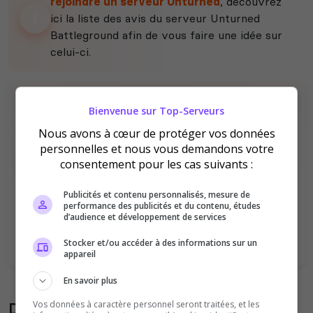
rejoindre un serveur Unturned
, découvrez
ici la liste des avis du serveur Unturned
Battleground afin de vous faire une idée sur
celui-ci.
Bienvenue sur Top-Serveurs
Nous avons à cœur de protéger vos données
personnelles et nous vous demandons votre
consentement pour les cas suivants :
Il n'y a pas encore d'avis sur ce serveur.
Publicités et contenu personnalisés, mesure de
Qualité
Staff du serveur
performance des publicités et du contenu, études
d’audience et développement de services
Ambiance
Disponibilité
Stocker et/ou accéder à des informations sur un
appareil
En savoir plus
Donner son avis sur le serveur
Vos données à caractère personnel seront traitées, et les