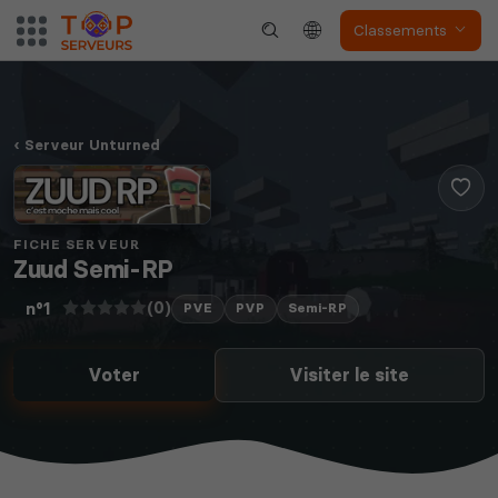
Classements
Serveur Unturned
FICHE SERVEUR
Zuud Semi-RP
(0)
n°1
PVE
PVP
Semi-RP
Voter
Visiter le site