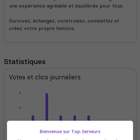
une expérience agréable et équilibrée pour tous.
Survivez, échangez, construisez, combattez et
créez votre propre histoire.
Statistiques
Votes et clics journaliers
8
6
4
Bienvenue sur Top-Serveurs
2