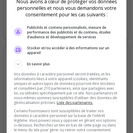
Nous avons à cœur de protéger vos données
personnelles et nous vous demandons votre
0
consentement pour les cas suivants :
Vendredi
Samedi
Dimanche
Lundi
Mardi
Jeudi
Publicités et contenu personnalisés, mesure de
Votes
Clics
performance des publicités et du contenu, études
d’audience et développement de services
Stocker et/ou accéder à des informations sur un
Votes et clics mensuels
appareil
En savoir plus
200
Vos données à caractère personnel seront traitées, et les
informations liées à votre appareil (cookies, identifiants
150
uniques et autres types de données) pourront être stockées
et consultées par 210 partenaires, ainsi que partagées avec
lui, ou utilisées spécifiquement par ce site. Nos partenaires et
100
nous-mêmes sommes susceptibles d'utiliser des données de
géolocalisation précises.
Liste des partenaires.
50
Certains fournisseurs sont susceptibles de traiter vos
données à caractère personnel sur la base de l'intérêt
légitime. Vous pouvez vous y opposer en gérant vos options
0
ci-dessous. Recherchez un lien en bas de cette page ou dans
Sept
Oct
Nov
Déc
Jan
Fév
Mars
Avr
Mai
Juil
le menu du site pour gérer ou retirer votre consentement