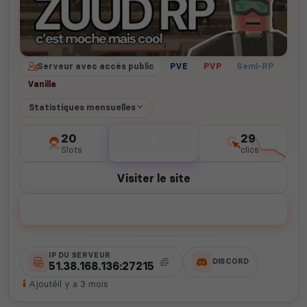
Serveur avec accès public
PVE
PVP
Semi-RP
Vanilla
Statistiques mensuelles
20
0
29
Slots
votes
clics
Visiter le site
Voter
IP DU SERVEUR
DISCORD
51.38.168.136:27215
Ajouté
il y a 3 mois