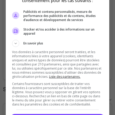
consentement pour les cas suivants :
5
Publicités et contenu personnalisés, mesure de
performance des publicités et du contenu, études
4
d’audience et développement de services
Stocker et/ou accéder à des informations sur un
3
appareil
2
En savoir plus
Vos données à caractère personnel seront traitées, et les
1
informations liées à votre appareil (cookies, identifiants
uniques et autres types de données) pourront être stockées
et consultées par 210 partenaires, ainsi que partagées avec
0
lui, ou utilisées spécifiquement par ce site. Nos partenaires et
Sep
Oct
Nov
Dec
Jan
Feb
Mar
Apr
May
Jun
Jul
Aug
nous-mêmes sommes susceptibles d'utiliser des données de
géolocalisation précises.
Liste des partenaires.
Certains fournisseurs sont susceptibles de traiter vos
Statistiques horaires
données à caractère personnel sur la base de l'intérêt
légitime. Vous pouvez vous y opposer en gérant vos options
ci-dessous. Recherchez un lien en bas de cette page ou dans
le menu du site pour gérer ou retirer votre consentement
dans les paramètres des cookies et de confidentialité.
5