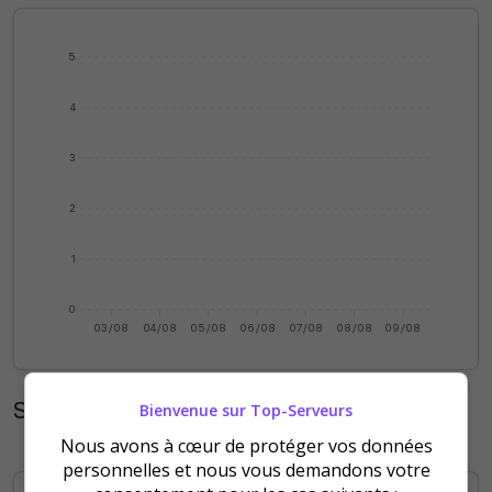
5
4
3
2
1
0
03/08
04/08
05/08
06/08
07/08
08/08
09/08
Statistiques mensuelles
Bienvenue sur Top-Serveurs
Nous avons à cœur de protéger vos données
personnelles et nous vous demandons votre