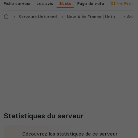
Fiche serveur
Les avis
Page de vote
Stats
Offre Premi
Accueil
Serveurs Unturned
New Altis France | Unturned
Stat
Statistiques du serveur
Découvrez les statistiques de ce serveur