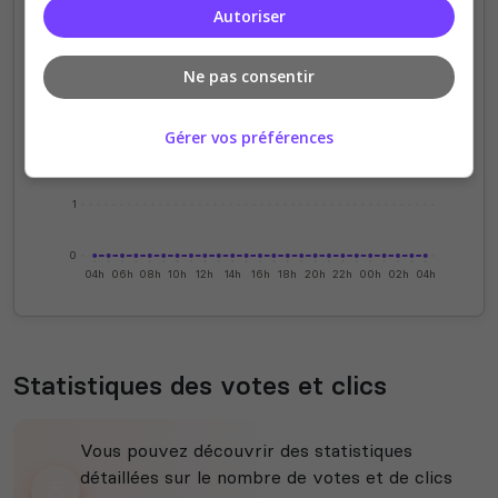
Autoriser
4
Ne pas consentir
3
Gérer vos préférences
2
1
0
04h
06h
08h
10h
12h
14h
16h
18h
20h
22h
00h
02h
04h
Statistiques des votes et clics
Vous pouvez découvrir des statistiques
détaillées sur le nombre de votes et de clics