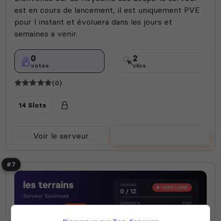
est en cours de lancement, il est uniquement PVE
pour l instant et évoluera dans les jours et
semaines a venir.
0
2
votes
clics
(0)
14 Slots
Voir le serveur
Voter
#7