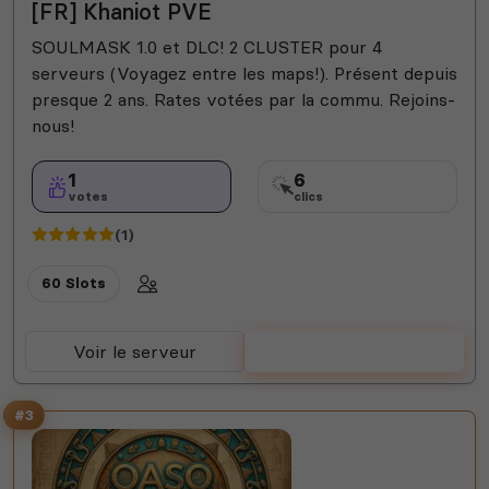
[FR] Khaniot PVE
SOULMASK 1.0 et DLC! 2 CLUSTER pour 4
serveurs (Voyagez entre les maps!). Présent depuis
presque 2 ans. Rates votées par la commu. Rejoins-
nous!
1
6
votes
clics
(1)
60 Slots
Voir le serveur
Voter
#3