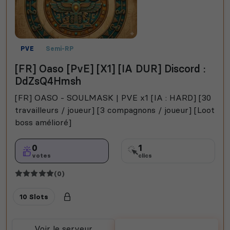
PVE
Semi-RP
[FR] Oaso [PvE] [X1] [IA DUR] Discord :
DdZsQ4Hmsh
[FR] OASO - SOULMASK | PVE x1 [IA : HARD] [30
travailleurs / joueur] [3 compagnons / joueur] [Loot
boss amélioré]
0
1
votes
clics
(0)
10 Slots
Voir le serveur
Voter