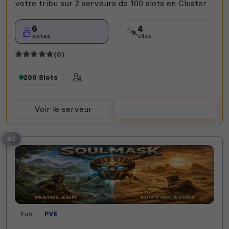
votre tribu sur 2 serveurs de 100 slots en Cluster.
6
4
votes
clics
(0)
200 Slots
Voir le serveur
Voter
#2
Fun
PVE