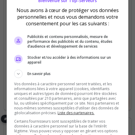
Bienvenue sur Top-Serveurs
Nous avons à cœur de protéger vos données
PVE
personnelles et nous vous demandons votre
les terrains
consentement pour les cas suivants :
on est tous gentils venez nombreux , on est +18ans
Publicités et contenu personnalisés, mesure de
le serveur sera +3mois
performance des publicités et du contenu, études
d’audience et développement de services
0
3
Stocker et/ou accéder à des informations sur un
votes
clics
appareil
(0)
En savoir plus
12 Slots
Vos données à caractère personnel seront traitées, et les
informations liées à votre appareil (cookies, identifiants
uniques et autres types de données) pourront être stockées
et consultées par 210 partenaires, ainsi que partagées avec
Voir le serveur
Voter
lui, ou utilisées spécifiquement par ce site. Nos partenaires et
nous-mêmes sommes susceptibles d'utiliser des données de
géolocalisation précises.
Liste des partenaires.
#8
Certains fournisseurs sont susceptibles de traiter vos
données à caractère personnel sur la base de l'intérêt
légitime. Vous pouvez vous y opposer en gérant vos options