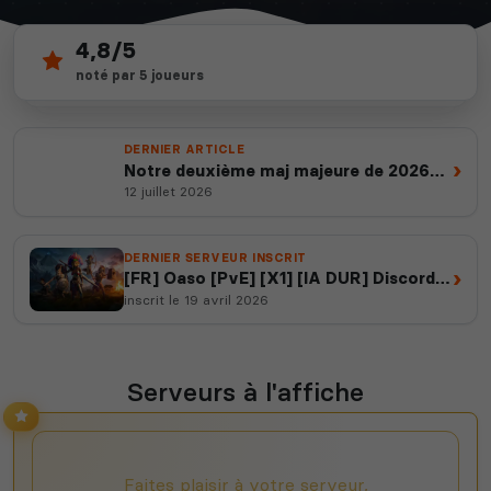
4,8/5
28
depuis 2012
noté par 5 joueurs
serveurs actifs
14 ans d'expertise
DERNIER ARTICLE
›
Notre deuxième maj majeure de 2026
est en ligne
12 juillet 2026
DERNIER SERVEUR INSCRIT
›
[FR] Oaso [PvE] [X1] [IA DUR] Discord :
DdZsQ4Hmsh
inscrit le 19 avril 2026
Serveurs à l'affiche
Faites plaisir à votre serveur,