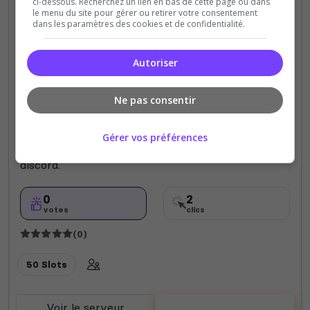
ci-dessous. Recherchez un lien en bas de cette page ou dans
le menu du site pour gérer ou retirer votre consentement
dans les paramètres des cookies et de confidentialité.
Autoriser
PVP
Pandora EU
Ne pas consentir
Serveur de découverte en pvp restreint. Joueurs à
comportements toxiques exclus. Pour plus
Gérer vos préférences
d'informations prendre contact avec le staff sur le
discord.
0
2
votes
clics
(0)
50 Slots
Voir le serveur
Voter