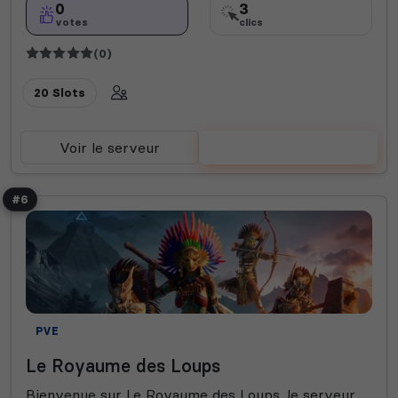
0
3
votes
clics
(0)
20 Slots
Voir le serveur
Voter
#6
PVE
Le Royaume des Loups
Bienvenue sur Le Royaume des Loups. le serveur