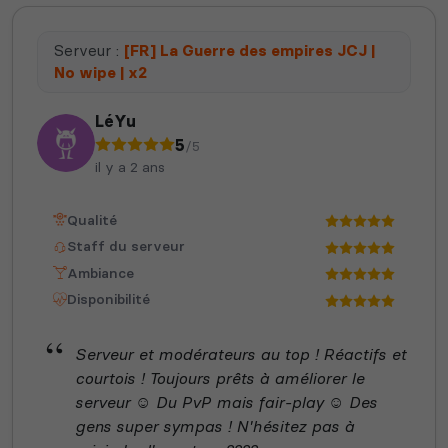
Serveur :
[FR] La Guerre des empires JCJ |
No wipe | x2
LéYu
5
/5
il y a 2 ans
Qualité
Staff du serveur
Ambiance
Disponibilité
Serveur et modérateurs au top ! Réactifs et
courtois ! Toujours prêts à améliorer le
serveur ☺️ Du PvP mais fair-play ☺️ Des
gens super sympas ! N'hésitez pas à