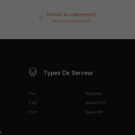
Retour au classement
Serveurs Soulmask
Types De Serveur
Fun
Roleplay
PVE
Semi-PVE
PVP
Semi-RP
e