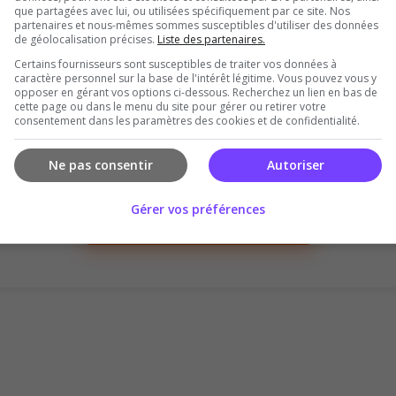
que partagées avec lui, ou utilisées spécifiquement par ce site. Nos
partenaires et nous-mêmes sommes susceptibles d'utiliser des données
de géolocalisation précises.
Liste des partenaires.
Certains fournisseurs sont susceptibles de traiter vos données à
caractère personnel sur la base de l'intérêt légitime. Vous pouvez vous y
opposer en gérant vos options ci-dessous. Recherchez un lien en bas de
cette page ou dans le menu du site pour gérer ou retirer votre
consentement dans les paramètres des cookies et de confidentialité.
Il n'y a pas encore d'avis sur ce serveur.
Ne pas consentir
Autoriser
Qualité
Staff du serveur
Ambiance
Disponibil
Gérer vos préférences
Donner le premier avis