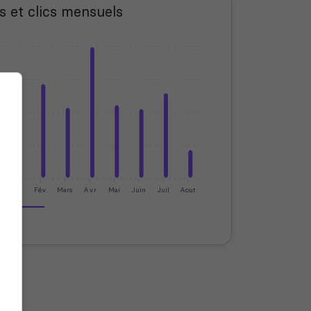
s et clics mensuels
Jan
Fév
Mars
Avr
Mai
Juin
Juil
Aout