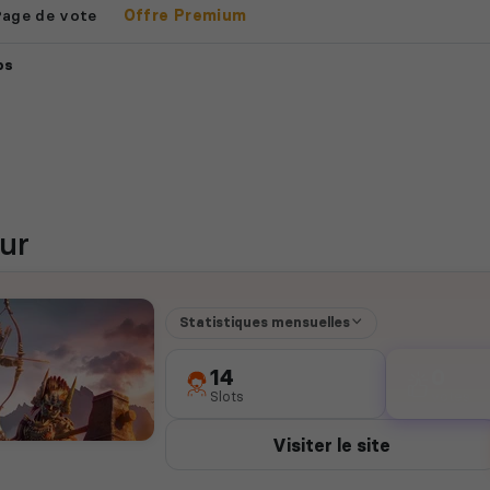
Page de vote
Offre Premium
ps
ur
Statistiques mensuelles
14
0
Slots
votes
Visiter le site