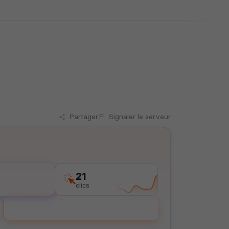
Partager
Signaler
le serveur
21
clics
Voter