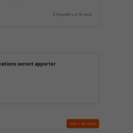
Ajouté
il y a 10 mois
ations seront apporter
Voir + de stats