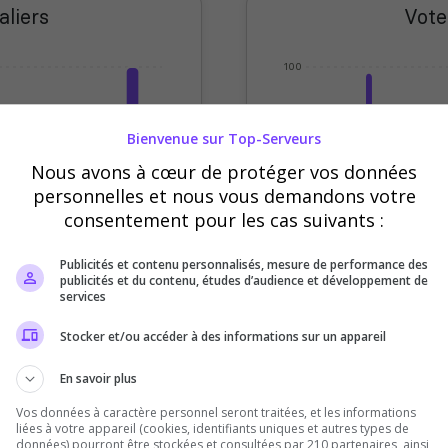
aliers
Vote
100
75
Bienvenue sur Top-Serveurs
50
Nous avons à cœur de protéger vos données
personnelles et nous vous demandons votre
25
consentement pour les cas suivants :
0
Publicités et contenu personnalisés, mesure de performance des
eudi
Vendredi
Samedi
Sept
Oct
Nov
Déc
publicités et du contenu, études d’audience et développement de
services
Votes
Clics
Stocker et/ou accéder à des informations sur un appareil
En savoir plus
Vos données à caractère personnel seront traitées, et les informations
liées à votre appareil (cookies, identifiants uniques et autres types de
données) pourront être stockées et consultées par 210 partenaires, ainsi