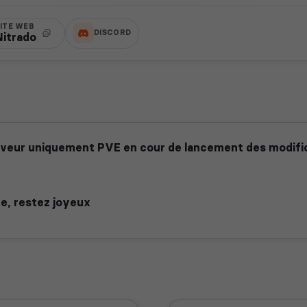
ITE WEB
DISCORD
Nitrado
rveur uniquement PVE en cour de lancement des modific
te, restez joyeux