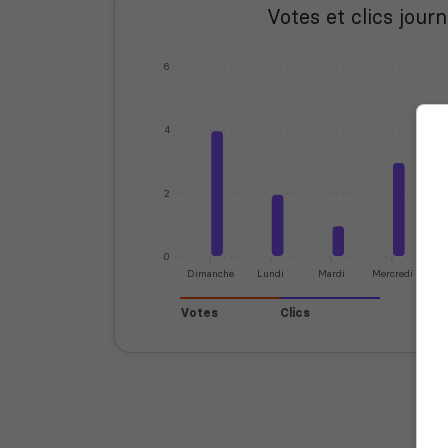
Votes et clics journ
6
4
2
0
Dimanche
Lundi
Mardi
Mercredi
J
Votes
Clics