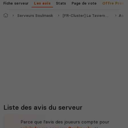
Fiche serveur
Stats
Page de vote
Les avis
Offre Premi
Accueil
Serveurs Soulmask
[FR-Cluster] La Taverne d'Anubis - Discord: XMX88SGdfD
Avis
Myth of Empires
Enshrouded
Voir tous les
jeux disponibles
Liste des avis du serveur
Parce que l'avis des joueurs compte pour