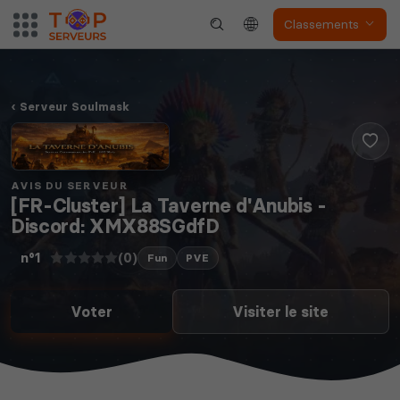
Classements
The Front
Atlas
Serveur Soulmask
Dune Awakening
Empyrion
AVIS DU SERVEUR
[FR-Cluster] La Taverne d'Anubis -
Discord: XMX88SGdfD
(0)
n°1
Fun
PVE
Neverwinter
Voter
Visiter le site
Squad
Nights