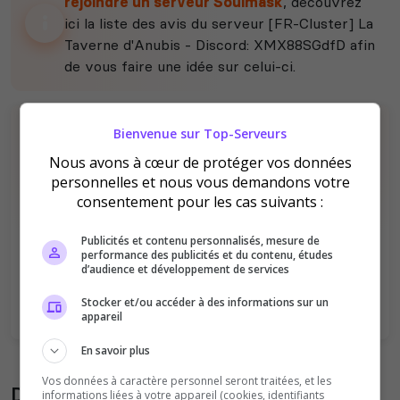
rejoindre un serveur Soulmask
, découvrez
ici la liste des avis du serveur [FR-Cluster] La
Taverne d'Anubis - Discord: XMX88SGdfD afin
de vous faire une idée sur celui-ci.
Bienvenue sur Top-Serveurs
Nous avons à cœur de protéger vos données
personnelles et nous vous demandons votre
consentement pour les cas suivants :
Il n'y a pas encore d'avis sur ce serveur.
Publicités et contenu personnalisés, mesure de
Qualité
Staff du serveur
performance des publicités et du contenu, études
d’audience et développement de services
Ambiance
Disponibilité
Stocker et/ou accéder à des informations sur un
appareil
En savoir plus
Vos données à caractère personnel seront traitées, et les
Donner son avis sur le serveur
informations liées à votre appareil (cookies, identifiants