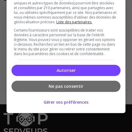
uniques et autres types de données) pourront être stockées
et consultées par 210 partenaires, ainsi que partagées avec
lui, ou utilisées spécifiquement par ce site. Nos partenaires et
nous-mêmes sommes susceptibles d'utiliser des données de
géolocalisation précises.
Liste des partenaires.
Certains fournisseurs sont susceptibles de traiter vos
données à caractère personnel sur la base de l'intérêt
légitime. Vous pouvez vous y opposer en gérant vos options
ci-dessous. Recherchez un lien en bas de cette page ou dans
Vous devez être connecté pour ajouter
le menu du site pour gérer ou retirer votre consentement
dans les paramètres des cookies et de confidentialité.
un avis sur ce serveur !
Se connecter
S'inscrire
Autoriser
Ne pas consentir
Gérer vos préférences