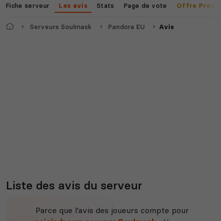
Fiche serveur
Stats
Page de vote
Les avis
Offre Premi
Accueil
Serveurs Soulmask
Pandora EU
Avis
Myth of Empires
Enshrouded
Voir tous les
jeux disponibles
Liste des avis du serveur
Parce que l'avis des joueurs compte pour