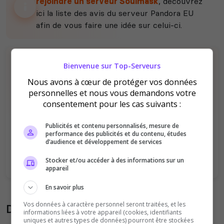
rejoindre un serveur Soulmask
, découvrez
ici la liste des avis du serveur Pandora EU
afin de vous faire une idée sur celui-ci.
Bienvenue sur Top-Serveurs
Nous avons à cœur de protéger vos données
personnelles et nous vous demandons votre
consentement pour les cas suivants :
Il n'y a pas encore d'avis sur ce serveur.
Publicités et contenu personnalisés, mesure de
Qualité
Staff du serveur
performance des publicités et du contenu, études
d’audience et développement de services
Ambiance
Disponibilité
Stocker et/ou accéder à des informations sur un
appareil
En savoir plus
Vos données à caractère personnel seront traitées, et les
Donner son avis sur le serveur
informations liées à votre appareil (cookies, identifiants
uniques et autres types de données) pourront être stockées