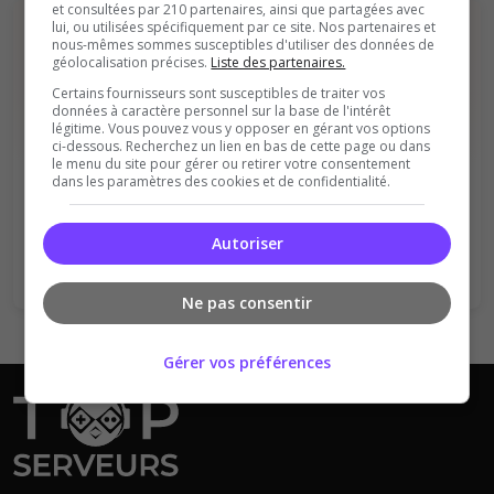
et consultées par 210 partenaires, ainsi que partagées avec
lui, ou utilisées spécifiquement par ce site. Nos partenaires et
nous-mêmes sommes susceptibles d'utiliser des données de
géolocalisation précises.
Liste des partenaires.
Certains fournisseurs sont susceptibles de traiter vos
données à caractère personnel sur la base de l'intérêt
légitime. Vous pouvez vous y opposer en gérant vos options
ci-dessous. Recherchez un lien en bas de cette page ou dans
Vous devez être connecté pour ajouter
le menu du site pour gérer ou retirer votre consentement
un avis sur ce serveur !
dans les paramètres des cookies et de confidentialité.
Se connecter
S'inscrire
Autoriser
Ne pas consentir
Gérer vos préférences