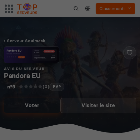
Classements
The Front
Atlas
Serveur Soulmask
AVIS DU SERVEUR
Dune Awakening
Empyrion
Pandora EU
(0)
n°9
PVP
Voter
Visiter le site
Neverwinter
Squad
Nights