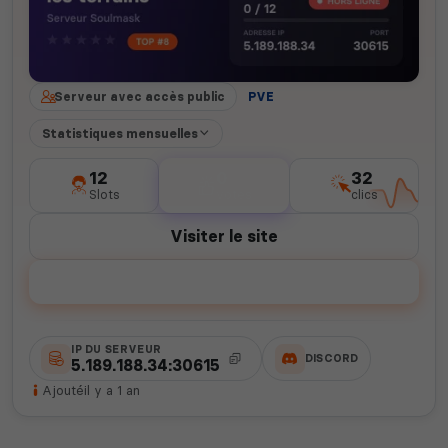
Serveur avec accès public
PVE
Statistiques mensuelles
12
0
32
Slots
votes
clics
Visiter le site
Voter
IP DU SERVEUR
DISCORD
5.189.188.34:30615
Ajouté
il y a 1 an