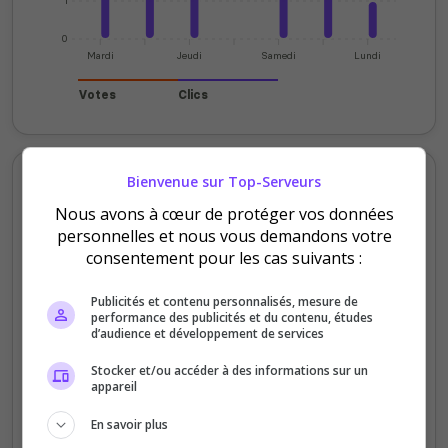
1
0
Mardi
Jeudi
Samedi
Lundi
Votes
Clics
Votes et clics mensuels
Bienvenue sur Top-Serveurs
Nous avons à cœur de protéger vos données
200
personnelles et nous vous demandons votre
consentement pour les cas suivants :
150
Publicités et contenu personnalisés, mesure de
performance des publicités et du contenu, études
100
d’audience et développement de services
Stocker et/ou accéder à des informations sur un
50
appareil
0
En savoir plus
Sept
Oct
Nov
Déc
Jan
Fév
Mars
Avr
Mai
Juil