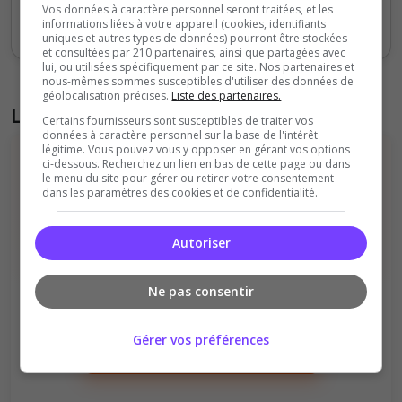
Vos données à caractère personnel seront traitées, et les
informations liées à votre appareil (cookies, identifiants
Votes
Clics
uniques et autres types de données) pourront être stockées
et consultées par 210 partenaires, ainsi que partagées avec
lui, ou utilisées spécifiquement par ce site. Nos partenaires et
nous-mêmes sommes susceptibles d'utiliser des données de
géolocalisation précises.
Liste des partenaires.
Liste des avis du serveur
Certains fournisseurs sont susceptibles de traiter vos
données à caractère personnel sur la base de l'intérêt
légitime. Vous pouvez vous y opposer en gérant vos options
ci-dessous. Recherchez un lien en bas de cette page ou dans
le menu du site pour gérer ou retirer votre consentement
dans les paramètres des cookies et de confidentialité.
Autoriser
Il n'y a pas encore d'avis sur ce serveur.
Qualité
Staff du serveur
Ne pas consentir
Ambiance
Disponibilité
Gérer vos préférences
Donner le premier avis