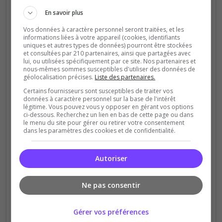
💬 Fais ta place dans le désert…
En savoir plus
ou disparais dans le sable.
Vos données à caractère personnel seront traitées, et les
informations liées à votre appareil (cookies, identifiants
uniques et autres types de données) pourront être stockées
et consultées par 210 partenaires, ainsi que partagées avec
lui, ou utilisées spécifiquement par ce site. Nos partenaires et
🔥 Sand Of Oblivion
nous-mêmes sommes susceptibles d'utiliser des données de
géolocalisation précises.
Liste des partenaires.
-->
DISCORD
<--
Certains fournisseurs sont susceptibles de traiter vos
données à caractère personnel sur la base de l'intérêt
✨
Sand Of Oblivion — Le désert ne pardonne
légitime. Vous pouvez vous y opposer en gérant vos options
pas.
ci-dessous. Recherchez un lien en bas de cette page ou dans
le menu du site pour gérer ou retirer votre consentement
dans les paramètres des cookies et de confidentialité.
Autoriser
Ne pas consentir
Gérer vos préférences