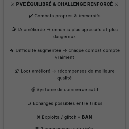
⚔️
PVE ÉQUILIBRÉ & CHALLENGE RENFORCÉ
⚔️
✔️ Combats propres & immersifs
💀 IA améliorée → ennemis plus agressifs et plus
dangereux
🔥 Difficulté augmentée → chaque combat compte
vraiment
🎁 Loot amélioré → récompenses de meilleure
qualité
💰 Système de commerce actif
🤝 Échanges possibles entre tribus
❌ Exploits / glitch =
BAN
👥 2 compagnons autorisés