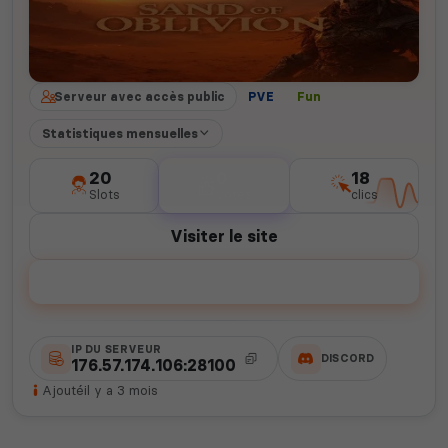
Serveur avec accès public
PVE
Fun
Statistiques mensuelles
20
0
18
Slots
votes
clics
Visiter le site
Voter
IP DU SERVEUR
DISCORD
176.57.174.106:28100
Ajouté
il y a 3 mois