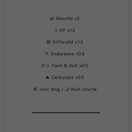
🌿 Récolte x2
⭐ XP x1.2
💀 Difficulté x1.2
🏃 Endurance x0.6
🍖💧 Faim & Soif x0.5
🔥 Carburant x0.5
☀️ Jour long / 🌙 Nuit courte
━━━━━━━━━━━━━━━━━━━━━━━