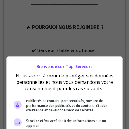
━━━━━━━━━━━━━━━━━━━━━━━
🔥
POURQUOI NOUS REJOINDRE ?
✔️ Serveur stable & optimisé
✔️ Progression fluide (sans grind abusif)
Bienvenue sur Top-Serveurs
✔️ Communauté active & chill
Nous avons à cœur de protéger vos données
personnelles et nous vous demandons votre
✔️ Expérience pensée pour durer
consentement pour les cas suivants :
Publicités et contenu personnalisés, mesure de
performance des publicités et du contenu, études
━━━━━━━━━━━━━━━━━━━━━━━
d’audience et développement de services
Stocker et/ou accéder à des informations sur un
appareil