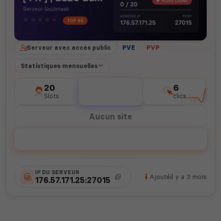
Serveur avec accès public
PVE
PVP
Statistiques mensuelles
20
0
6
Slots
votes
clics
Aucun site
Voter
IP DU SERVEUR
Ajouté
il y a 3 mois
176.57.171.25:27015