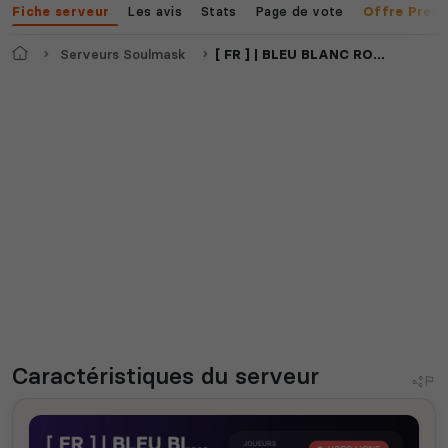
Les avis
Stats
Page de vote
Fiche serveur
Offre Prem
Accueil
Serveurs Soulmask
[ FR ] | BLEU BLANC ROUGE | PVPVE x2 Loot 1.2XP / DLC \ RAID TIME
Caractéristiques
du serveur