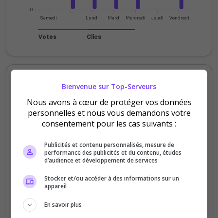
0
Samedi
Lundi
Mardi
Mercredi
Jeudi
Vendredi
Votes
Clics
Votes et clics mensuels
Bienvenue sur Top-Serveurs
Nous avons à cœur de protéger vos données
80
personnelles et nous vous demandons votre
consentement pour les cas suivants :
60
Publicités et contenu personnalisés, mesure de
40
performance des publicités et du contenu, études
d’audience et développement de services
20
Stocker et/ou accéder à des informations sur un
appareil
0
Sept
Oct
Nov
Déc
Jan
Fév
Mars
Avr
Mai
Juil
En savoir plus