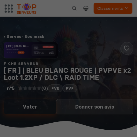
Classements
Serveur Soulmask
FICHE SERVEUR
[ FR ] | BLEU BLANC ROUGE | PVPVE x2
Loot 1.2XP / DLC \ RAID TIME
(0)
n°5
PVE
PVP
Voter
Donner son avis