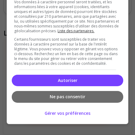
Vos données à caractère personnel seront traitées, et les
Votes
Clics
informations liées à votre appareil (cookies, identifiants
uniques et autres types de données) pourront être stockées
et consultées par 210 partenaires, ainsi que partagées avec
lui, ou utilisées spécifiquement par ce site. Nos partenaires et
nous-mêmes sommes susceptibles d'utiliser des données de
géolocalisation précises.
Liste des partenaires.
Liste des avis du serveur
Certains fournisseurs sont susceptibles de traiter vos
données à caractère personnel sur la base de l'intérêt
légitime. Vous pouvez vous y opposer en gérant vos options
ci-dessous. Recherchez un lien en bas de cette page ou dans
le menu du site pour gérer ou retirer votre consentement
dans les paramètres des cookies et de confidentialité.
Autoriser
Il n'y a pas encore d'avis sur ce serveur.
Qualité
Staff du serveur
Ne pas consentir
Ambiance
Disponibilité
Donner le premier avis
Gérer vos préférences