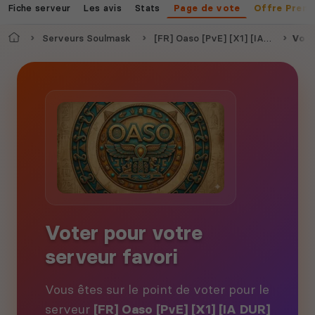
Fiche serveur
Les avis
Stats
Page de vote
Offre Prem
Accueil
Serveurs Soulmask
[FR] Oaso [PvE] [X1] [IA DUR] Discord : DdZsQ4Hmsh
Vote
Voter pour votre
serveur favori
Vous êtes sur le point de voter pour le
serveur
[FR] Oaso [PvE] [X1] [IA DUR]