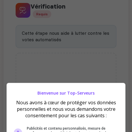
Vérification
Requis
Cette étape nous aide à lutter contre les
votes automatisés
Bienvenue sur Top-Serveurs
Nous avons à cœur de protéger vos données
Pourquoi voter pour [FR]
personnelles et nous vous demandons votre
Oaso [PvE] [X1] [IA DUR]
consentement pour les cas suivants :
Discord : DdZsQ4Hmsh ?
Publicités et contenu personnalisés, mesure de