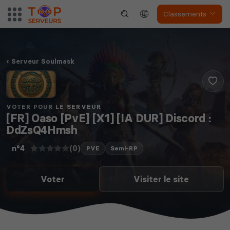
Classements
Serveur Soulmask
VOTER POUR LE SERVEUR
[FR] Oaso [PvE] [X1] [IA DUR] Discord :
DdZsQ4Hmsh
(0)
n°4
PVE
Semi-RP
Voter
Visiter le site