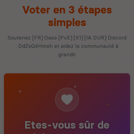
Voter en 3 étapes
simples
Soutenez [FR] Oaso [PvE] [X1] [IA DUR] Discord
: DdZsQ4Hmsh et aidez la communauté à
grandir
Etes-vous sûr de