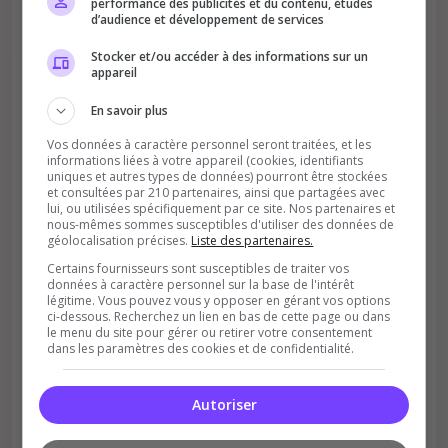
performance des publicités et du contenu, études
d’audience et développement de services
Stocker et/ou accéder à des informations sur un
appareil
Améliore le classement
En savoir plus
Votre vote aide le serveur à monter dans le
Vos données à caractère personnel seront traitées, et les
classement
informations liées à votre appareil (cookies, identifiants
uniques et autres types de données) pourront être stockées
et consultées par 210 partenaires, ainsi que partagées avec
lui, ou utilisées spécifiquement par ce site. Nos partenaires et
nous-mêmes sommes susceptibles d'utiliser des données de
géolocalisation précises.
Liste des partenaires.
Certains fournisseurs sont susceptibles de traiter vos
données à caractère personnel sur la base de l'intérêt
légitime. Vous pouvez vous y opposer en gérant vos options
Soutient la communauté
ci-dessous. Recherchez un lien en bas de cette page ou dans
le menu du site pour gérer ou retirer votre consentement
Plus de visibilité = plus de joueurs
dans les paramètres des cookies et de confidentialité.
Autoriser