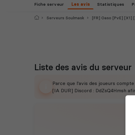
Fiche serveur
Les avis
Statistiques
P
Accueil
Serveurs Soulmask
[FR] Oaso [PvE] [X1] [IA DU
Liste des avis du serveur
Parce que l'avis des joueurs compt
[IA DUR] Discord : DdZsQ4Hmsh afin 