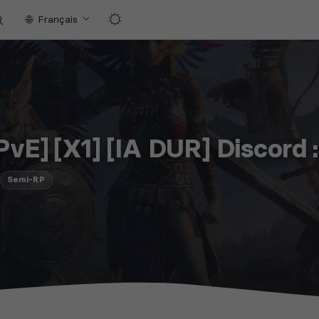
Français
[PvE] [X1] [IA DUR] Discor
Semi-RP