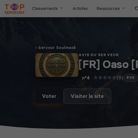
Classements
Articles
Ressources
Serveur Soulmask
AVIS DU SERVEUR
[FR] Oaso 
(0)
n°4
PVE
Voter
Visiter le site