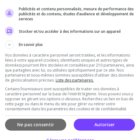
Publicités et contenu personnalisés, mesure de performance des
Il n'y a pas encore d'avis sur ce serveur.
publicités et du contenu, études d’audience et développement de
services
Qualité
Staff du serveur
Ambiance
Disponibil
Stocker et/ou accéder à des informations sur un appareil
En savoir plus
Vos données à caractère personnel seront traitées, et les informations
rveur
liées à votre appareil (cookies, identifiants uniques et autres types de
données) pourront être stockées et consultées par 210 partenaires, ainsi
que partagées avec lui, ou utilisées spécifiquement par ce site. Nos
partenaires et nous-mêmes sommes susceptibles d'utiliser des données
de géolocalisation précises.
Liste des partenaires.
Certains fournisseurs sont susceptibles de traiter vos données à
caractère personnel sur la base de l'intérêt légitime. Vous pouvez vous y
opposer en gérant vos options ci-dessous. Recherchez un lien en bas de
cette page ou dans le menu du site pour gérer ou retirer votre
consentement dans les paramètres des cookies et de confidentialité.
Vous devez être connecté pour ajouter un avis
sur ce serveur !
Ne pas consentir
Autoriser
Se connecter
S'inscrire