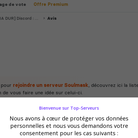
age de vote
Offre Premium
R] Discord : DdZsQ4Hmsh
Avis
e pour
rejoindre un serveur Soulmask
, découvrez ici la li
de vous faire une idée sur celui-ci.
Bienvenue sur Top-Serveurs
Nous avons à cœur de protéger vos données
personnelles et nous vous demandons votre
consentement pour les cas suivants :