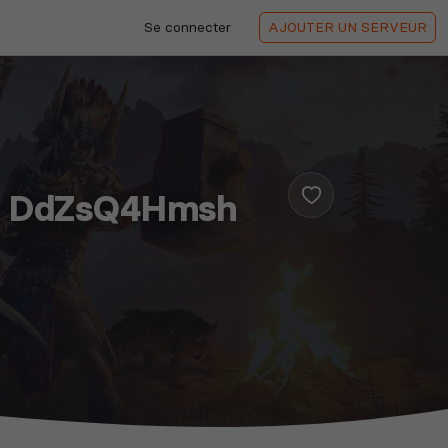
Se connecter
AJOUTER
UN SERVEUR
d : DdZsQ4Hmsh