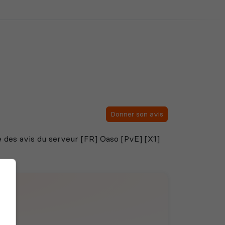
Donner son avis
ste des avis du serveur [FR] Oaso [PvE] [X1]