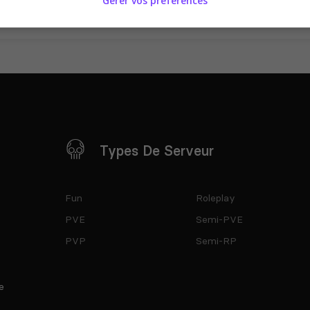
Gérer vos préférences
Types De Serveur
Fun
Roleplay
PVE
Semi-PVE
PVP
Semi-RP
e