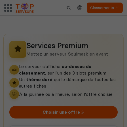
Dune Awakening
Empyrion
Classements
Services Premium
Neverwinter
Squad
Nights
Mettez un serveur Soulmask en avant
Le serveur s'affiche
au-dessus du
classement
, sur l'un des 3 slots premium
Un
thème doré
qui le démarque de toutes les
autres fiches
À la journée ou à l'heure, selon l'offre choisie
Myth of Empires
Enshrouded
Choisir une offre
Voir tous les