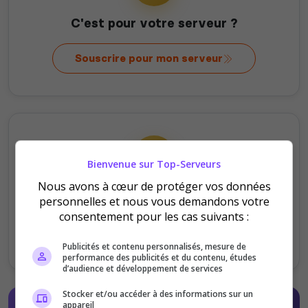
C'est pour votre serveur ?
Souscrire pour mon serveur
Bienvenue sur Top-Serveurs
Nous avons à cœur de protéger vos données
C'est pour offrir ?
personnelles et nous vous demandons votre
consentement pour les cas suivants :
Offrir à un serveur
Publicités et contenu personnalisés, mesure de
performance des publicités et du contenu, études
d’audience et développement de services
Stocker et/ou accéder à des informations sur un
appareil