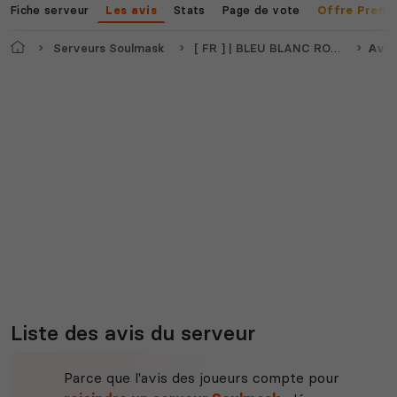
Fiche serveur
Stats
Page de vote
Les avis
Offre Premi
Myth of Empires
Enshrouded
Accueil
Serveurs Soulmask
[ FR ] | BLEU BLANC ROUGE | PVPVE x2 Loot 1.2XP / DLC \ RAID TIME
Avis
Voir tous les
jeux disponibles
Liste des avis du serveur
Parce que l'avis des joueurs compte pour