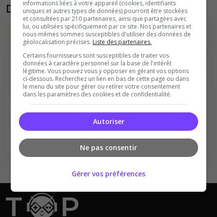
informations liées à votre appareil (cookies, identifiants
Donner son avis sur le serveur
uniques et autres types de données) pourront être stockées
et consultées par 210 partenaires, ainsi que partagées avec
lui, ou utilisées spécifiquement par ce site. Nos partenaires et
nous-mêmes sommes susceptibles d'utiliser des données de
géolocalisation précises.
Liste des partenaires.
Certains fournisseurs sont susceptibles de traiter vos
données à caractère personnel sur la base de l'intérêt
légitime. Vous pouvez vous y opposer en gérant vos options
ci-dessous. Recherchez un lien en bas de cette page ou dans
le menu du site pour gérer ou retirer votre consentement
Vous devez être connecté pour ajouter
dans les paramètres des cookies et de confidentialité.
un avis sur ce serveur !
Autoriser
Se connecter
S'inscrire
Ne pas consentir
Gérer vos préférences