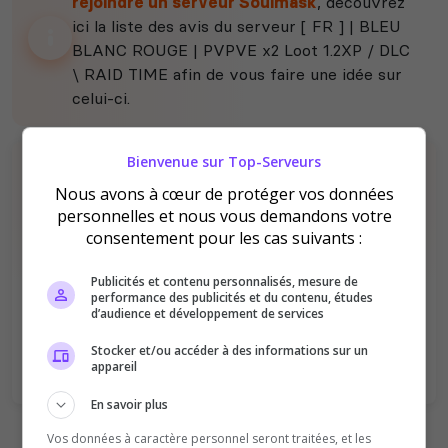
rejoindre un serveur Soulmask
, découvrez
ici la liste des avis du serveur [ FR ] | BLEU
BLANC ROUGE | PVPVE x2 Loot 1.2XP / DLC
\ RAID TIME afin de vous faire une idée sur
celui-ci.
Bienvenue sur Top-Serveurs
Nous avons à cœur de protéger vos données
personnelles et nous vous demandons votre
consentement pour les cas suivants :
Il n'y a pas encore d'avis sur ce serveur.
Publicités et contenu personnalisés, mesure de
performance des publicités et du contenu, études
Qualité
Staff du serveur
d’audience et développement de services
Ambiance
Disponibilité
Stocker et/ou accéder à des informations sur un
appareil
En savoir plus
Vos données à caractère personnel seront traitées, et les