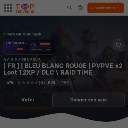
The Front
Atlas
Classements
Serveur Soulmask
Dune Awakening
Empyrion
AVIS DU SERVEUR
[ FR ] | BLEU BLANC ROUGE | PVPVE x2
Loot 1.2XP / DLC \ RAID TIME
(0)
n°5
PVE
PVP
Neverwinter
Squad
Nights
Voter
Donner son avis