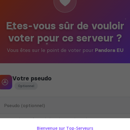
Etes-vous sûr de vouloir
voter pour ce serveur ?
Vous êtes sur le point de voter pour
Pandora EU
Votre pseudo
Optionnel
Ce pseudo peut être utilisé par le propriétaire du serveur pour vous
attribuer des récompenses en jeu
Bienvenue sur Top-Serveurs