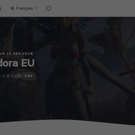
Français
UR LE SERVEUR
dora EU
(0)
PVP