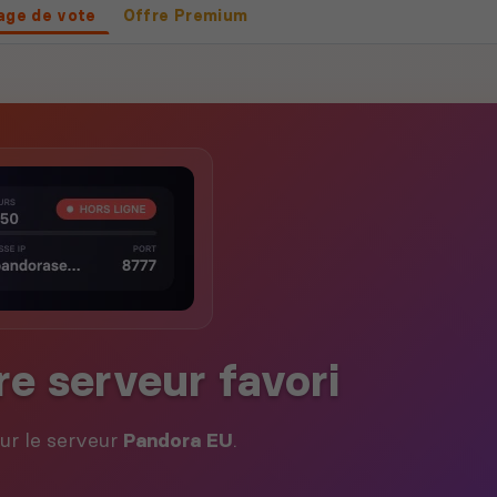
age de vote
Offre Premium
re serveur favori
our le serveur
Pandora EU
.