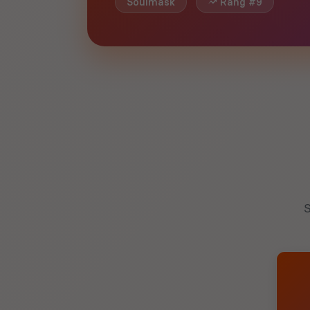
Soulmask
Rang #9
S