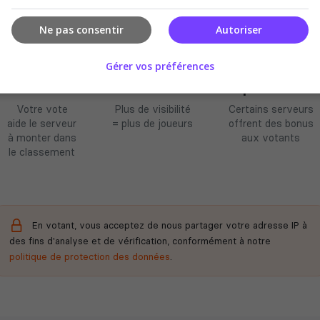
Ne pas consentir
Autoriser
Gérer vos préférences
Améliore le
Soutient la
Récompenses
classement
communauté
possibles
Votre vote
Plus de visibilité
Certains serveurs
aide le serveur
= plus de joueurs
offrent des bonus
à monter dans
aux votants
le classement
En votant, vous acceptez de nous partager votre adresse IP à
des fins d'analyse et de vérification, conformément à notre
politique de protection des données
.