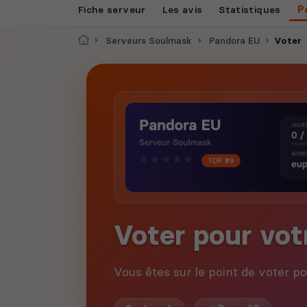
Fiche serveur
Les avis
Statistiques
P
Accueil
Serveurs Soulmask
Pandora EU
Voter
Voter pour vot
Vous êtes sur le point de voter p