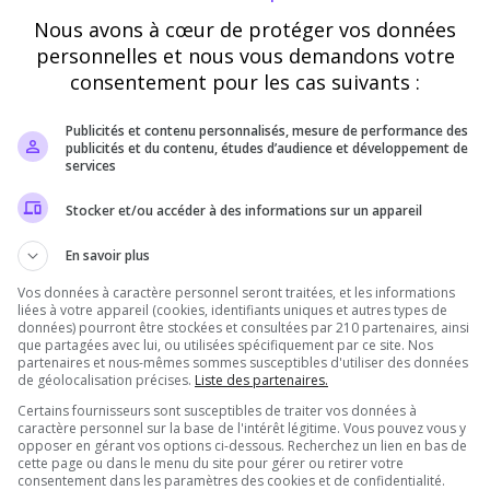
Nous avons à cœur de protéger vos données
Vérification
personnelles et nous vous demandons votre
consentement pour les cas suivants :
Requis
Publicités et contenu personnalisés, mesure de performance des
publicités et du contenu, études d’audience et développement de
Cette étape nous aide à lutter contre les votes
services
automatisés
Stocker et/ou accéder à des informations sur un appareil
En savoir plus
Vos données à caractère personnel seront traitées, et les informations
liées à votre appareil (cookies, identifiants uniques et autres types de
données) pourront être stockées et consultées par 210 partenaires, ainsi
que partagées avec lui, ou utilisées spécifiquement par ce site. Nos
partenaires et nous-mêmes sommes susceptibles d'utiliser des données
de géolocalisation précises.
Liste des partenaires.
Certains fournisseurs sont susceptibles de traiter vos données à
Pourquoi voter pour Pandora EU ?
caractère personnel sur la base de l'intérêt légitime. Vous pouvez vous y
opposer en gérant vos options ci-dessous. Recherchez un lien en bas de
cette page ou dans le menu du site pour gérer ou retirer votre
consentement dans les paramètres des cookies et de confidentialité.