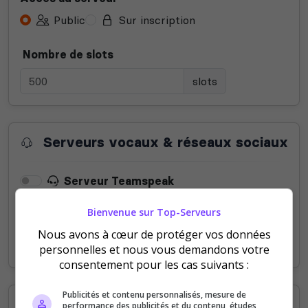
Public
Sur inscription
Nombre de slots
slots
Serveurs vocaux & réseaux sociaux
Serveur Teamspeak
Bienvenue sur Top-Serveurs
Serveur Mumble
Nous avons à cœur de protéger vos données
Serveur Discord
personnelles et nous vous demandons votre
consentement pour les cas suivants :
Publicités et contenu personnalisés, mesure de
Informations supplémentaires
performance des publicités et du contenu, études