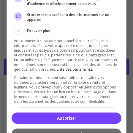
d’audience et développement de services
Stocker et/ou accéder à des informations sur un
Chaîne Twitch
appareil
https://www.twitch.tv/
En savoir plus
Optionnel : ajoutez votre chaîne Twitch pour promouvoir
Vos données à caractère personnel seront traitées, et les
vos streams
informations liées à votre appareil (cookies, identifiants
uniques et autres types de données) pourront être stockées
et consultées par 210 partenaires, ainsi que partagées avec
lui, ou utilisées spécifiquement par ce site. Nos partenaires et
nous-mêmes sommes susceptibles d'utiliser des données de
Compte
géolocalisation précises.
Liste des partenaires.
Certains fournisseurs sont susceptibles de traiter vos
données à caractère personnel sur la base de l'intérêt
Avez-vous déjà un compte ?
légitime. Vous pouvez vous y opposer en gérant vos options
ci-dessous. Recherchez un lien en bas de cette page ou dans
Je me connecte avec
Je crée mon
le menu du site pour gérer ou retirer votre consentement
dans les paramètres des cookies et de confidentialité.
mon compte
Top-
compte (en 10
Serveurs
secondes)
Autoriser