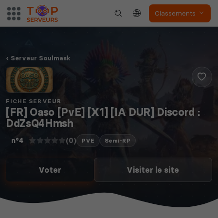
Classements
Serveur Soulmask
FICHE SERVEUR
[FR] Oaso [PvE] [X1] [IA DUR] Discord :
DdZsQ4Hmsh
(0)
n°4
PVE
Semi-RP
Voter
Visiter le site