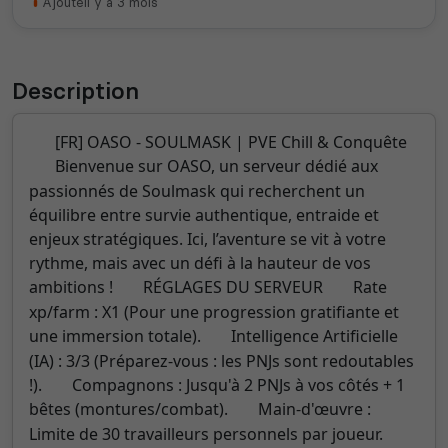
Ajouté
il y a 3 mois
Description
[FR] OASO - SOULMASK | PVE Chill & Conquête
Bienvenue sur OASO, un serveur dédié aux
passionnés de Soulmask qui recherchent un
équilibre entre survie authentique, entraide et
enjeux stratégiques. Ici, l’aventure se vit à votre
rythme, mais avec un défi à la hauteur de vos
ambitions !
RÉGLAGES DU SERVEUR
Rate
xp/farm : X1 (Pour une progression gratifiante et
une immersion totale).
Intelligence Artificielle
(IA) : 3/3 (Préparez-vous : les PNJs sont redoutables
!).
Compagnons : Jusqu'à 2 PNJs à vos côtés + 1
bêtes (montures/combat).
Main-d'œuvre :
Limite de 30 travailleurs personnels par joueur.