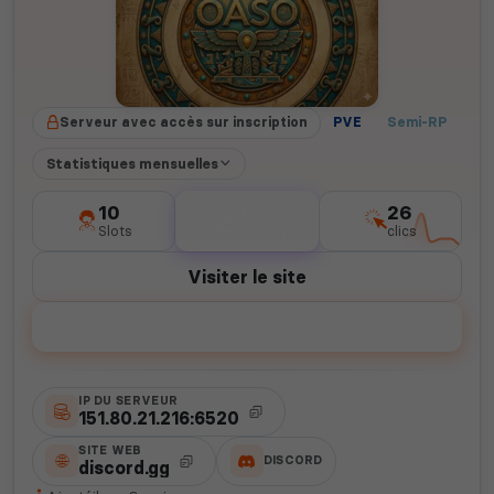
Serveur avec accès sur inscription
PVE
Semi-RP
Statistiques mensuelles
10
1
26
Slots
votes
clics
Visiter le site
Voter
IP DU SERVEUR
151.80.21.216:6520
SITE WEB
DISCORD
discord.gg