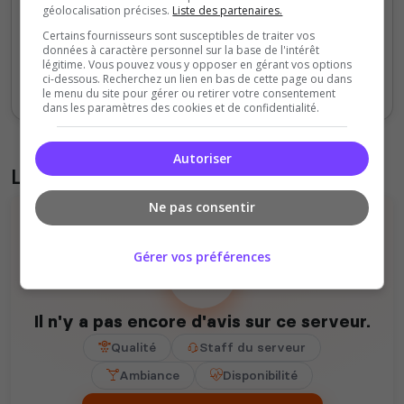
géolocalisation précises.
Liste des partenaires.
0
Certains fournisseurs sont susceptibles de traiter vos
données à caractère personnel sur la base de l'intérêt
Sept
Oct
Nov
Déc
Jan
Fév
Mars
Avr
Mai
Juil
légitime. Vous pouvez vous y opposer en gérant vos options
ci-dessous. Recherchez un lien en bas de cette page ou dans
Votes
Clics
le menu du site pour gérer ou retirer votre consentement
dans les paramètres des cookies et de confidentialité.
Autoriser
Liste des avis du serveur
Ne pas consentir
Gérer vos préférences
Il n'y a pas encore d'avis sur ce serveur.
Qualité
Staff du serveur
Ambiance
Disponibilité