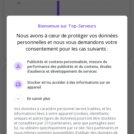
10
5
Bienvenue sur Top-Serveurs
0
Nous avons à cœur de protéger vos données
Samedi
Lundi
Mardi
Mercredi
Jeudi
Vendredi
personnelles et nous vous demandons votre
consentement pour les cas suivants :
Votes
Clics
Publicités et contenu personnalisés, mesure de
performance des publicités et du contenu, études
d’audience et développement de services
Votes et clics mensuels
Stocker et/ou accéder à des informations sur un
appareil
200
En savoir plus
150
Vos données à caractère personnel seront traitées, et les
informations liées à votre appareil (cookies, identifiants
100
uniques et autres types de données) pourront être stockées
et consultées par 210 partenaires, ainsi que partagées avec
lui, ou utilisées spécifiquement par ce site. Nos partenaires et
50
nous-mêmes sommes susceptibles d'utiliser des données de