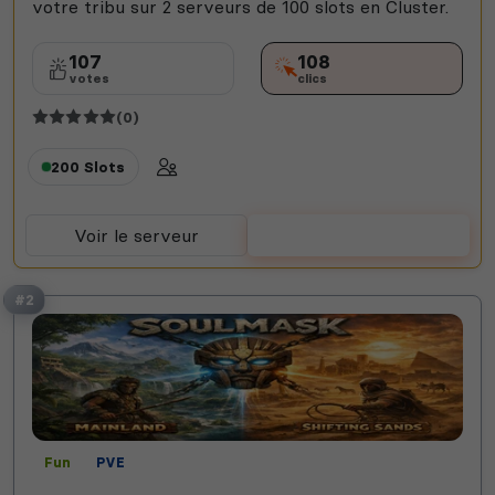
votre tribu sur 2 serveurs de 100 slots en Cluster.
107
108
votes
clics
(0)
200 Slots
Voir le serveur
Voter
#2
Fun
PVE