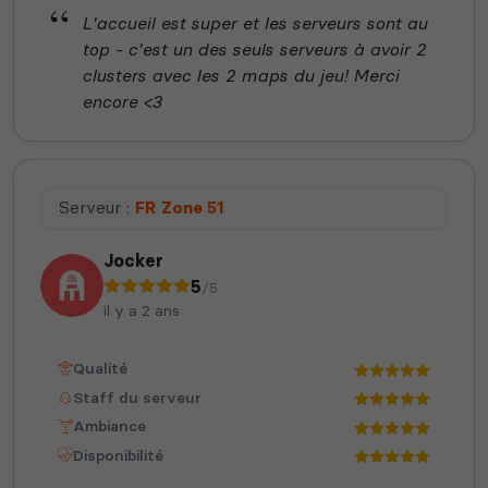
L'accueil est super et les serveurs sont au
top - c'est un des seuls serveurs à avoir 2
clusters avec les 2 maps du jeu! Merci
encore <3
Serveur :
FR Zone 51
Jocker
5
/5
il y a 2 ans
Qualité
Staff du serveur
Ambiance
Disponibilité