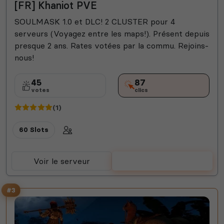
[FR] Khaniot PVE
SOULMASK 1.0 et DLC! 2 CLUSTER pour 4
serveurs (Voyagez entre les maps!). Présent depuis
presque 2 ans. Rates votées par la commu. Rejoins-
nous!
45
87
votes
clics
(1)
60 Slots
Voir le serveur
Voter
#3