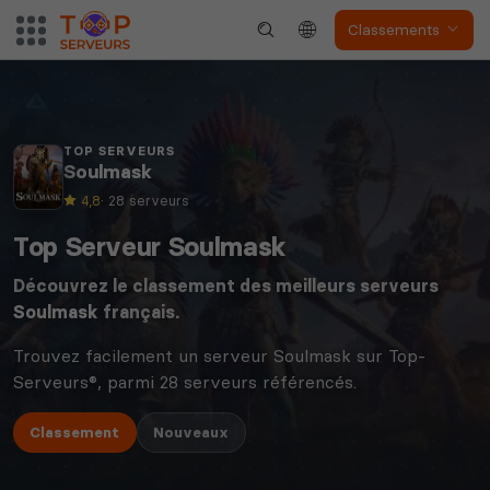
Classements
TOP SERVEURS
Soulmask
4,8
· 28 serveurs
Top Serveur Soulmask
Découvrez le classement des meilleurs serveurs
Soulmask
français.
Trouvez facilement un serveur Soulmask sur Top-
Serveurs®, parmi 28 serveurs référencés.
Classement
Nouveaux