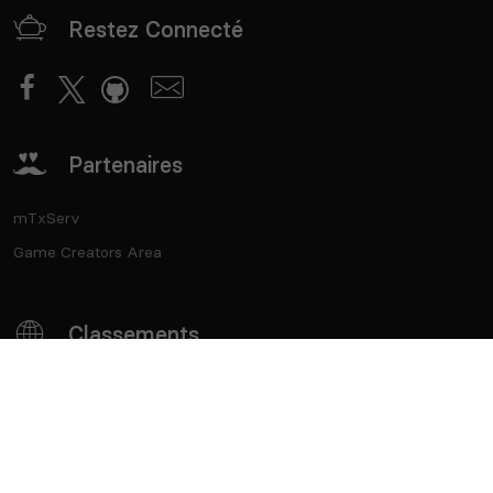
Restez Connecté
Partenaires
mTxServ
Game Creators Area
Classements
Deutsch
Español
English
Português