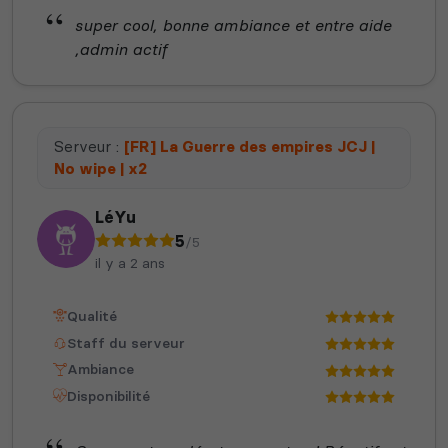
super cool, bonne ambiance et entre aide
,admin actif
Serveur :
[FR] La Guerre des empires JCJ |
No wipe | x2
LéYu
5
/5
il y a 2 ans
Qualité
Staff du serveur
Ambiance
Disponibilité