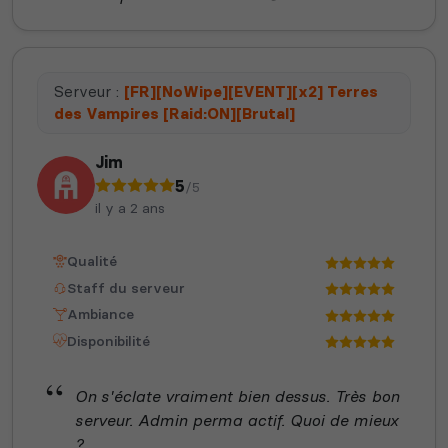
Serveur :
[FR][NoWipe][EVENT][x2] Terres
des Vampires [Raid:ON][Brutal]
Jim
5
/5
il y a 2 ans
Qualité
Staff du serveur
Ambiance
Disponibilité
On s'éclate vraiment bien dessus. Très bon
serveur. Admin perma actif. Quoi de mieux
?