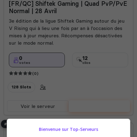
[FR/QC] Shiftek Gaming | Quad PvP/PvE
Normal | 28 Avril
3e édition de la ligue Shiftek Gaming autour du jeu
V Rising qui à lieu une fois par an à l'occasion des
mises à jour majeures. Récompenses désactivées
sur le mode normal.
0
12
votes
clics
(0)
128 Slots
Voir le serveur
Voter
#7
Bienvenue sur Top-Serveurs