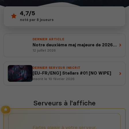
4,7/5
32
depuis 2012
noté par 8 joueurs
serveurs actifs
14 ans d'expertise
DERNIER ARTICLE
›
Notre deuxième maj majeure de 2026
est en ligne
12 juillet 2026
DERNIER SERVEUR INSCRIT
›
[EU-FR/ENG] Stellars #01 [NO WIPE]
inscrit le 10 février 2026
Serveurs à l'affiche
Faites plaisir à votre serveur,