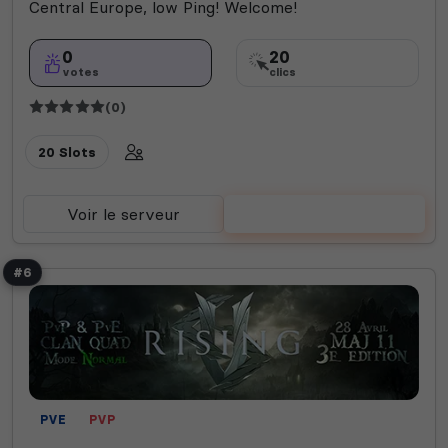
Central Europe, low Ping! Welcome!
0
20
votes
clics
(0)
20 Slots
Voir le serveur
Voter
#6
PVE
PVP