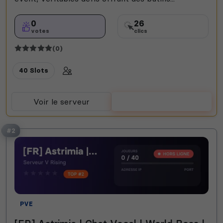
0
26
votes
clics
(0)
40 Slots
Voir le serveur
Voter
#2
PVE