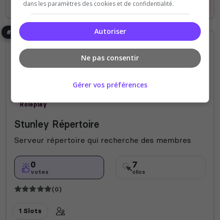
Voir le serveur
Voter
dans les paramètres des cookies et de confidentialité.
Autoriser
#8
Ne pas consentir
Gérer vos préférences
Roleplay
Stunley Répertoire
Serveur répertoire qui recherche des membres
0
7
votes
clics
(0)
1 Slots