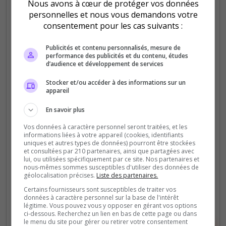
Nous avons à cœur de protéger vos données
personnelles et nous vous demandons votre
consentement pour les cas suivants :
Publicités et contenu personnalisés, mesure de
PVE
PVP
performance des publicités et du contenu, études
d’audience et développement de services
[FR/QC] Shiftek Gaming | Quad PvP/PvE
Stocker et/ou accéder à des informations sur un
Brutal | 28 Avril
appareil
3e édition de la ligue Shiftek Gaming autour du jeu
En savoir plus
V Rising qui à lieu une fois par an à l'occasion des
mises à jour majeures.
Vos données à caractère personnel seront traitées, et les
informations liées à votre appareil (cookies, identifiants
uniques et autres types de données) pourront être stockées
0
12
et consultées par 210 partenaires, ainsi que partagées avec
votes
clics
lui, ou utilisées spécifiquement par ce site. Nos partenaires et
nous-mêmes sommes susceptibles d'utiliser des données de
géolocalisation précises.
Liste des partenaires.
(0)
Certains fournisseurs sont susceptibles de traiter vos
données à caractère personnel sur la base de l'intérêt
128 Slots
légitime. Vous pouvez vous y opposer en gérant vos options
ci-dessous. Recherchez un lien en bas de cette page ou dans
le menu du site pour gérer ou retirer votre consentement