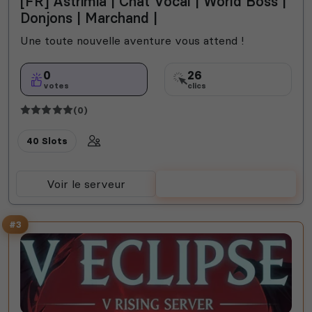
[FR] Astrimia | Chat Vocal | World Boss |
Donjons | Marchand |
Une toute nouvelle aventure vous attend !
0
26
votes
clics
(0)
40 Slots
Voir le serveur
Voter
#3