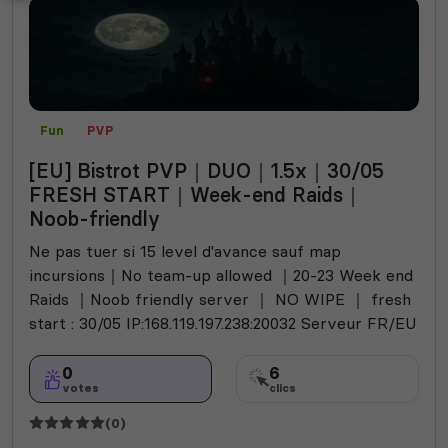
Fun
PVP
[EU] Bistrot PVP｜DUO｜1.5x｜30/05
FRESH START｜Week-end Raids｜
Noob-friendly
Ne pas tuer si 15 level d'avance sauf map
incursions｜No team-up allowed ｜20-23 Week end
Raids ｜Noob friendly server ｜ NO WIPE ｜ fresh
start : 30/05 IP:168.119.197.238:20032 Serveur FR/EU
0
6
votes
clics
(0)