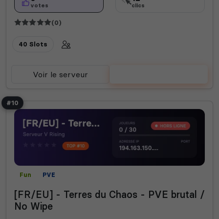
votes
clics
(0)
40 Slots
Voir le serveur
Voter
#10
Fun
PVE
[FR/EU] - Terres du Chaos - PVE brutal /
No Wipe