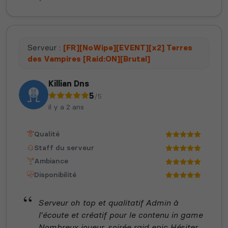
Serveur :
[FR][NoWipe][EVENT][x2] Terres
des Vampires [Raid:ON][Brutal]
Killian Dns
5
/5
il y a 2 ans
Qualité
Staff du serveur
Ambiance
Disponibilité
Serveur oh top et qualitatif Admin à
l'écoute et créatif pour le contenu in game
Nombreux joueur, soirée raid epic Hésiter