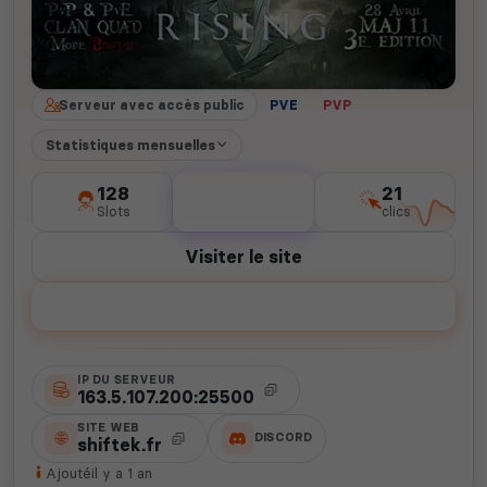
Serveur avec accès public
PVE
PVP
Statistiques mensuelles
128
0
21
Slots
votes
clics
Visiter le site
Voter
IP DU SERVEUR
163.5.107.200:25500
SITE WEB
DISCORD
shiftek.fr
Ajouté
il y a 1 an