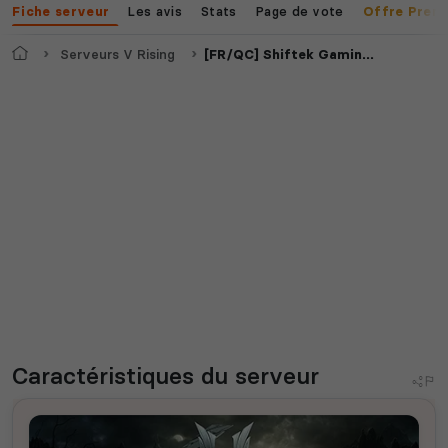
Les avis
Stats
Page de vote
Fiche serveur
Offre Prem
Accueil
Serveurs V Rising
[FR/QC] Shiftek Gaming | Quad PvP/PvE Brutal | 28 Avril
Caractéristiques
du serveur