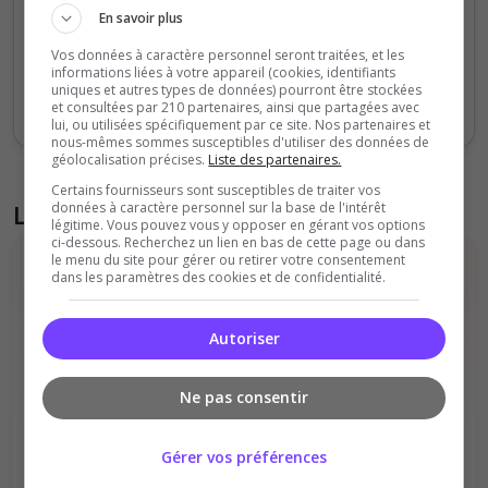
En savoir plus
0
Vos données à caractère personnel seront traitées, et les
Sept
Oct
Nov
Déc
Jan
Fév
Mars
Avr
Mai
Juil
informations liées à votre appareil (cookies, identifiants
uniques et autres types de données) pourront être stockées
Votes
Clics
et consultées par 210 partenaires, ainsi que partagées avec
lui, ou utilisées spécifiquement par ce site. Nos partenaires et
nous-mêmes sommes susceptibles d'utiliser des données de
géolocalisation précises.
Liste des partenaires.
Certains fournisseurs sont susceptibles de traiter vos
données à caractère personnel sur la base de l'intérêt
Liste des avis du serveur
légitime. Vous pouvez vous y opposer en gérant vos options
ci-dessous. Recherchez un lien en bas de cette page ou dans
le menu du site pour gérer ou retirer votre consentement
dans les paramètres des cookies et de confidentialité.
Autoriser
Il n'y a pas encore d'avis sur ce serveur.
Ne pas consentir
Qualité
Staff du serveur
Ambiance
Disponibilité
Gérer vos préférences