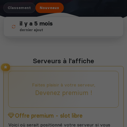
Classement
Nouveaux
il y a 5 mois
depuis 2012
32
dernier ajout
14 ans d'expertise
serveurs actifs
Serveurs à l'affiche
Faites plaisir à votre serveur,
Devenez premium !
Offre premium - slot libre
Voici où serait positionné votre serveur si vous