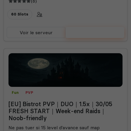
(0)
60 Slots
Voir le serveur
Voter
Fun
PVP
[EU] Bistrot PVP｜DUO｜1.5x｜30/05
FRESH START｜Week-end Raids｜
Noob-friendly
Ne pas tuer si 15 level d'avance sauf map