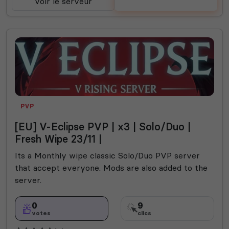
Voir le serveur
Voter
PVP
[EU] V-Eclipse PVP | x3 | Solo/Duo |
Fresh Wipe 23/11 |
Its a Monthly wipe classic Solo/Duo PVP server
that accept everyone. Mods are also added to the
server.
0
9
votes
clics