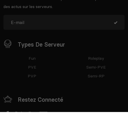
des actus sur les serveurs.
Types De Serveur
Fun
Roleplay
PVE
Semi-PVE
PVP
Semi-RP
Restez Connecté