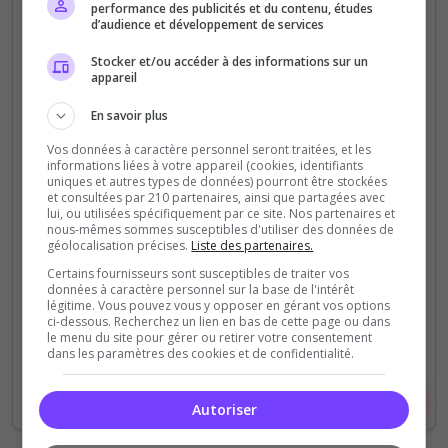
performance des publicités et du contenu, études
d’audience et développement de services
PVP
[EU] ETERNIA New Start 28/04 Solo
Stocker et/ou accéder à des informations sur un
appareil
PVP [NO RAID]
En savoir plus
Solo PVP fresh Start INVADERS OF OAKVEIL,
28/04/25 No raid on Castles! Be the first Vampires
Vos données à caractère personnel seront traitées, et les
informations liées à votre appareil (cookies, identifiants
online ! the server open at 13h UTC localisated in
uniques et autres types de données) pourront être stockées
Central Europe, low Ping! Welcome!
et consultées par 210 partenaires, ainsi que partagées avec
lui, ou utilisées spécifiquement par ce site. Nos partenaires et
nous-mêmes sommes susceptibles d'utiliser des données de
0
36
géolocalisation précises.
Liste des partenaires.
votes
clics
Certains fournisseurs sont susceptibles de traiter vos
données à caractère personnel sur la base de l'intérêt
(0)
légitime. Vous pouvez vous y opposer en gérant vos options
ci-dessous. Recherchez un lien en bas de cette page ou dans
le menu du site pour gérer ou retirer votre consentement
20 Slots
dans les paramètres des cookies et de confidentialité.
Voir le serveur
Voter
Autoriser