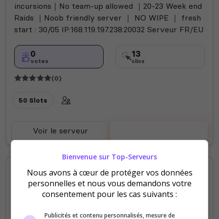
incursions｜No team-up allowed ｜20-23 Week end
Raids ｜Noob friendly server ｜ NO WIPE ｜ fresh
start : 30/05 IP:168.119.197.238:20032 Serveur FR/EU
0
13
votes
clics
(0)
50 Slots
Voir le serveur
Voter
Bienvenue sur Top-Serveurs
Nous avons à cœur de protéger vos données
personnelles et nous vous demandons votre
consentement pour les cas suivants :
Publicités et contenu personnalisés, mesure de