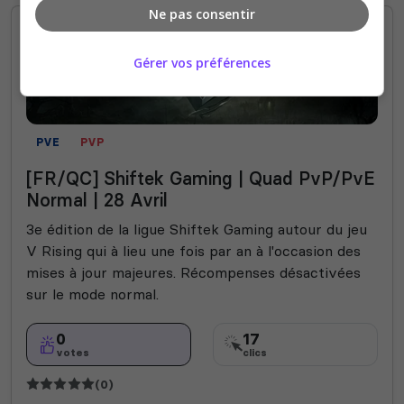
Ne pas consentir
Gérer vos préférences
PVE
PVP
[FR/QC] Shiftek Gaming | Quad PvP/PvE
Normal | 28 Avril
3e édition de la ligue Shiftek Gaming autour du jeu
V Rising qui à lieu une fois par an à l'occasion des
mises à jour majeures. Récompenses désactivées
sur le mode normal.
0
17
votes
clics
(0)