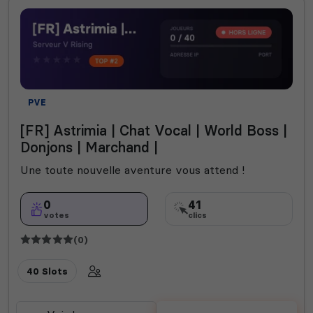
PVE
[FR] Astrimia | Chat Vocal | World Boss |
Donjons | Marchand |
Une toute nouvelle aventure vous attend !
0
41
votes
clics
(0)
40 Slots