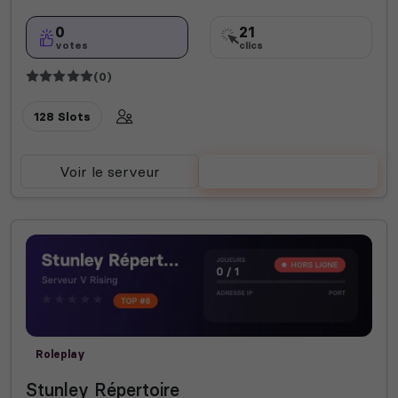
0
21
votes
clics
(0)
128 Slots
Voir le serveur
Voter
Roleplay
Stunley Répertoire