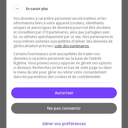
En savoir plus
Vos données à caractère personnel seront traitées, et les
informations liées à votre appareil (cookies, identifiants
uniques et autres types de données) pourront être stockées
et consultées par 210 partenaires, ainsi que partagées avec
lui, ou utilisées spécifiquement par ce site. Nos partenaires et
nous-mêmes sommes susceptibles d'utiliser des données de
géolocalisation précises.
Liste des partenaires.
Soutient la communauté
Certains fournisseurs sont susceptibles de traiter vos
Plus de visibilité = plus de joueurs
données à caractère personnel sur la base de l'intérêt
légitime. Vous pouvez vous y opposer en gérant vos options
ci-dessous. Recherchez un lien en bas de cette page ou dans
le menu du site pour gérer ou retirer votre consentement
dans les paramètres des cookies et de confidentialité.
Autoriser
Récompenses possibles
Ne pas consentir
Certains serveurs offrent des bonus aux
votants
Gérer vos préférences