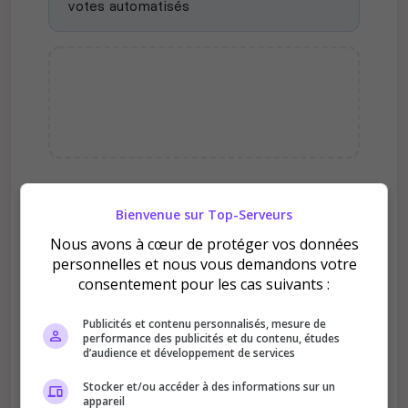
votes automatisés
Pourquoi voter pour Stunley
Bienvenue sur Top-Serveurs
Répertoire ?
Nous avons à cœur de protéger vos données
personnelles et nous vous demandons votre
consentement pour les cas suivants :
Publicités et contenu personnalisés, mesure de
performance des publicités et du contenu, études
d’audience et développement de services
Améliore le classement
Stocker et/ou accéder à des informations sur un
Votre vote aide le serveur à monter dans le
appareil
classement