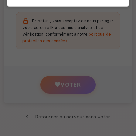
En votant, vous acceptez de nous partager
votre adresse IP à des fins d'analyse et de
vérification, conformément à notre
politique de
protection des données
.
VOTER
Retourner au serveur sans voter