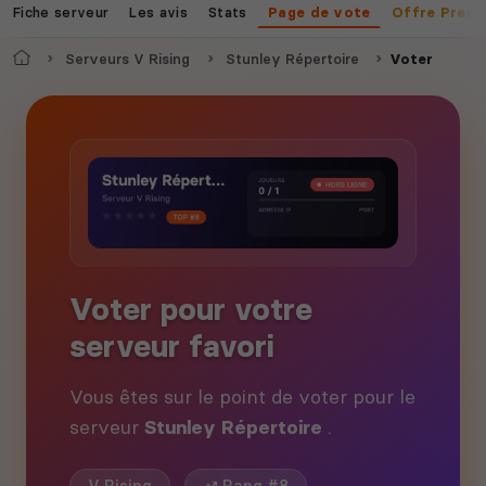
Fiche serveur
Les avis
Stats
Page de vote
Offre Prem
Accueil
Serveurs V Rising
Stunley Répertoire
Voter
Voter pour votre
serveur favori
Vous êtes sur le point de voter pour le
serveur
Stunley Répertoire
.