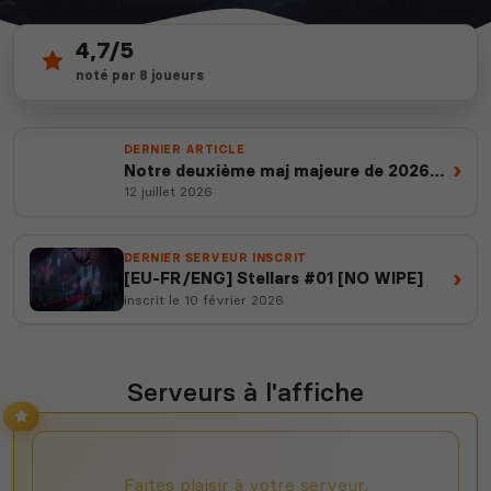
4,7/5
32
depuis 2012
noté par 8 joueurs
serveurs actifs
14 ans d'expertise
DERNIER ARTICLE
›
Notre deuxième maj majeure de 2026
est en ligne
12 juillet 2026
DERNIER SERVEUR INSCRIT
›
[EU-FR/ENG] Stellars #01 [NO WIPE]
inscrit le 10 février 2026
Serveurs à l'affiche
Faites plaisir à votre serveur,