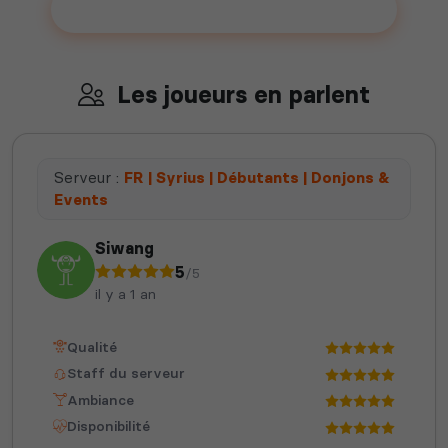
Ajouter votre serveur sur le Top !
Les joueurs en parlent
Serveur :
FR | Syrius | Débutants | Donjons &
Events
Siwang
5
/5
il y a 1 an
Qualité
Staff du serveur
Ambiance
Disponibilité