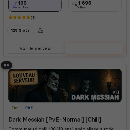
199
1 696
votes
clics
(1)
128 Slots
Voir le serveur
Voter
#6
Fun
PVE
Dark Messiah [PvE-Normal] [Chill]
Communauté chill (30/40 ans) spécialisée survie.