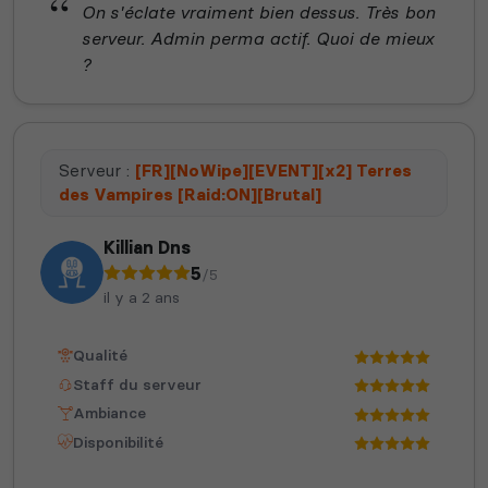
On s'éclate vraiment bien dessus. Très bon
serveur. Admin perma actif. Quoi de mieux
?
Serveur :
[FR][NoWipe][EVENT][x2] Terres
des Vampires [Raid:ON][Brutal]
Killian Dns
5
/5
il y a 2 ans
Qualité
Staff du serveur
Ambiance
Disponibilité