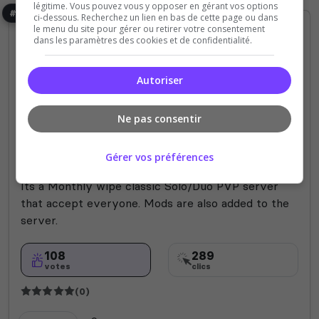
légitime. Vous pouvez vous y opposer en gérant vos options
#8
ci-dessous. Recherchez un lien en bas de cette page ou dans
le menu du site pour gérer ou retirer votre consentement
dans les paramètres des cookies et de confidentialité.
Autoriser
Ne pas consentir
PVP
[EU] V-Eclipse PVP | x3 | Solo/Duo |
Gérer vos préférences
Fresh Wipe 23/11 |
Its a Monthly wipe classic Solo/Duo PVP server
that accept everyone. Mods are also added to the
server.
108
289
votes
clics
(0)