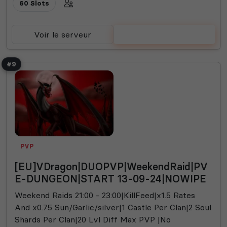
60 Slots
Voir le serveur
Voter
#9
PVP
[EU]VDragon|DUOPVP|WeekendRaid|PV
E-DUNGEON|START 13-09-24|NOWIPE
Weekend Raids 21:00 - 23:00|KillFeed|x1.5 Rates
And x0.75 Sun/Garlic/silver|1 Castle Per Clan|2 Soul
Shards Per Clan|20 Lvl Diff Max PVP |No