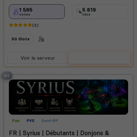
1 595
5 819
votes
clics
(2)
50 Slots
Voir le serveur
Voter
#2
Fun
PVE
Semi-RP
FR | Syrius | Débutants | Donjons &