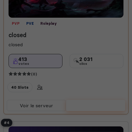
PVP
PVE
Roleplay
closed
closed
413
2 031
votes
clics
(0)
40 Slots
Voir le serveur
Voter
#4