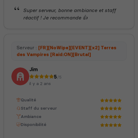
Super serveur, bonne ambiance et staff
réactif ! Je recommande 👍
Serveur :
[FR][NoWipe][EVENT][x2] Terres
des Vampires [Raid:ON][Brutal]
Jim
5
/5
il y a 2 ans
Qualité
Staff du serveur
Ambiance
Disponibilité