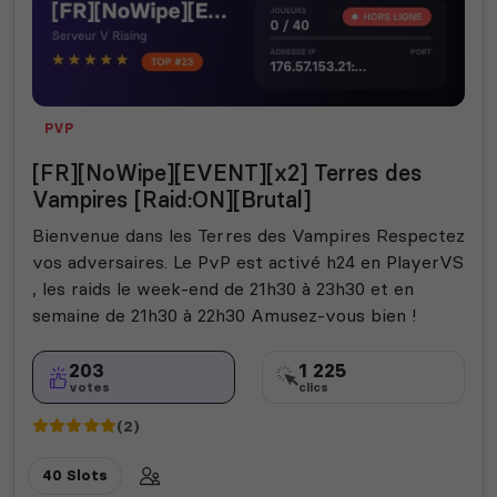
PVP
[FR][NoWipe][EVENT][x2] Terres des
Vampires [Raid:ON][Brutal]
Bienvenue dans les Terres des Vampires Respectez
vos adversaires. Le PvP est activé h24 en PlayerVS
, les raids le week-end de 21h30 à 23h30 et en
semaine de 21h30 à 22h30 Amusez-vous bien !
203
1 225
votes
clics
(2)
40 Slots