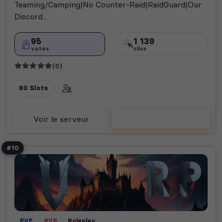
Teaming/Camping|No Counter-Raid|RaidGuard|Our
Discord...
95
1 139
votes
clics
(0)
80 Slots
Voir le serveur
Voter
#10
PVE
PVP
Roleplay