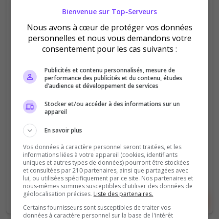
Bienvenue sur Top-Serveurs
Fun
PVP
Semi-RP
Nous avons à cœur de protéger vos données
[EU/FR][MOD] KALISTA#1 PVP-
personnelles et nous vous demandons votre
BRUTAL 15/06 x1.5 Loot-Weekend Raids
consentement pour les cas suivants :
Rejoignez notre serveur moddé pour une
Publicités et contenu personnalisés, mesure de
expérience PVP intense : - FreshWipe 15/06 - Loot
performance des publicités et du contenu, études
d’audience et développement de services
x1.5 - Raids weekend - Notification email (tapez
.mail (votremail) dans le chat) - Mods exclusifs
Stocker et/ou accéder à des informations sur un
appareil
135
1 443
En savoir plus
votes
clics
Vos données à caractère personnel seront traitées, et les
(0)
informations liées à votre appareil (cookies, identifiants
uniques et autres types de données) pourront être stockées
100 Slots
et consultées par 210 partenaires, ainsi que partagées avec
lui, ou utilisées spécifiquement par ce site. Nos partenaires et
nous-mêmes sommes susceptibles d'utiliser des données de
géolocalisation précises.
Liste des partenaires.
Voir le serveur
Voter
Certains fournisseurs sont susceptibles de traiter vos
données à caractère personnel sur la base de l'intérêt