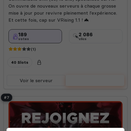
On ouvre de nouveaux serveurs à chaque grosse
mise à jour pour revivre pleinement l'expérience.
Et cette fois, cap sur VRising 1.1 ! 🦇
189
2 086
votes
clics
(1)
40 Slots
Voir le serveur
Voter
#7