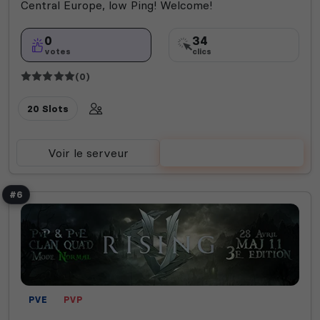
Central Europe, low Ping! Welcome!
0
34
votes
clics
(0)
20 Slots
Voir le serveur
Voter
#6
PVE
PVP