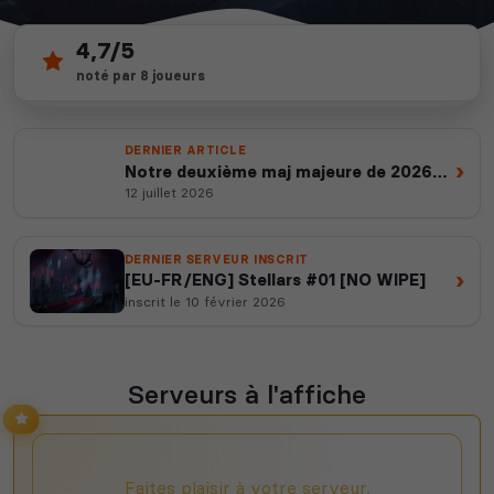
4,7/5
32
depuis 2012
noté par 8 joueurs
serveurs actifs
14 ans d'expertise
DERNIER ARTICLE
›
Notre deuxième maj majeure de 2026
est en ligne
12 juillet 2026
DERNIER SERVEUR INSCRIT
›
[EU-FR/ENG] Stellars #01 [NO WIPE]
inscrit le 10 février 2026
Serveurs à l'affiche
Faites plaisir à votre serveur,