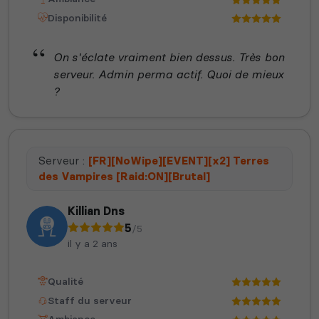
Disponibilité
On s'éclate vraiment bien dessus. Très bon
serveur. Admin perma actif. Quoi de mieux
?
Serveur :
[FR][NoWipe][EVENT][x2] Terres
des Vampires [Raid:ON][Brutal]
Killian Dns
5
/5
il y a 2 ans
Qualité
Staff du serveur