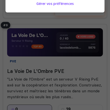
Gérer vos préférences
Voir le serveur
Voter
#9
PVE
La Voie De L'Ombre PVE
"La Voie de l'Ombre" est un serveur V Rising PvE
axé sur la coopération et l'exploration. Construisez,
survivez et maîtrisez les ténèbres dans un monde
mystérieux où seuls les plus rusés...
0
19