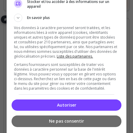
Stocker et/ou accéder à des informations sur un
Voir le serveur
Voter
appareil
En savoir plus
#8
Vos données à caractère personnel seront traitées, et les
informations liées à votre appareil (cookies, identifiants
uniques et autres types de données) pourront être stockées
et consultées par 210 partenaires, ainsi que partagées avec
lui, ou utilisées spécifiquement par ce site. Nos partenaires et
nous-mêmes sommes susceptibles d'utiliser des données de
géolocalisation précises.
Liste des partenaires.
Roleplay
Certains fournisseurs sont susceptibles de traiter vos
données à caractère personnel sur la base de l'intérêt
Stunley Répertoire
légitime. Vous pouvez vous y opposer en gérant vos options
ci-dessous. Recherchez un lien en bas de cette page ou dans
le menu du site pour gérer ou retirer votre consentement
Serveur répertoire qui recherche des membres
dans les paramètres des cookies et de confidentialité.
0
17
votes
clics
Autoriser
(0)
Ne pas consentir
1 Slots