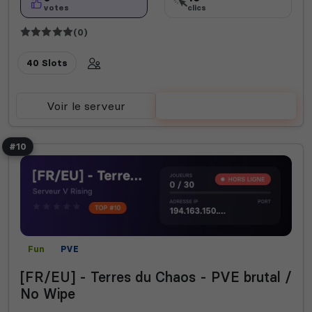
votes
clics
(0)
40 Slots
Voir le serveur
Voter
#10
Fun
PVE
[FR/EU] - Terres du Chaos - PVE brutal /
No Wipe