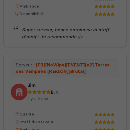
Ambiance
Disponibilité
Super serveur, bonne ambiance et staff
réactif ! Je recommande 👍
Serveur :
[FR][NoWipe][EVENT][x2] Terres
des Vampires [Raid:ON][Brutal]
Jim
5
/5
il y a 2 ans
Qualité
Staff du serveur
Ambiance