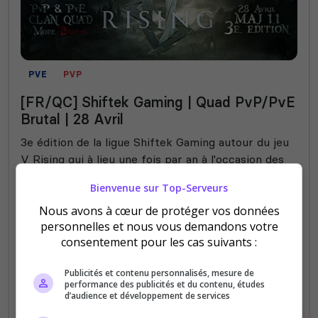
PVE
PVP
[FR/QC] Shiftek Gaming | Quad PvP/PvE
Brutal | 28 Avril
3e édition de la ligue Shiftek Gaming autour du jeu
V Rising qui à lieu une fois par an à l'occasion des
mises à jour majeures.
Bienvenue sur Top-Serveurs
Nous avons à cœur de protéger vos données
0
19
votes
clics
personnelles et nous vous demandons votre
consentement pour les cas suivants :
(0)
Publicités et contenu personnalisés, mesure de
128 Slots
performance des publicités et du contenu, études
d’audience et développement de services