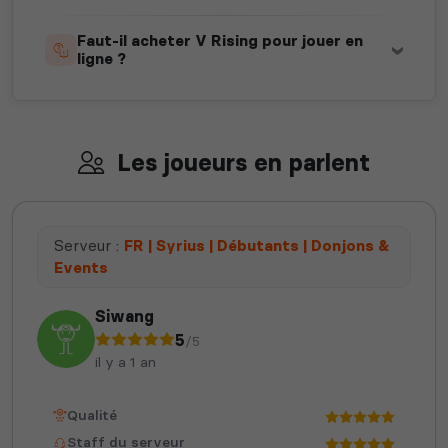
Faut-il acheter V Rising pour jouer en
ligne ?
Les joueurs en parlent
Serveur :
FR | Syrius | Débutants | Donjons &
Events
Siwang
5
/5
il y a 1 an
Qualité
Staff du serveur