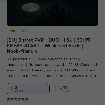
Fun
PVP
[EU] Bistrot PVP｜DUO｜1.5x｜30/05
FRESH START｜Week-end Raids｜
Noob-friendly
Ne pas tuer si 15 level d'avance sauf map
incursions｜No team-up allowed ｜20-23 Week end
Raids ｜Noob friendly server ｜ NO WIPE ｜ fresh
start : 30/05 IP:168.119.197.238:20032 Serveur FR/EU
0
11
votes
clics
(0)