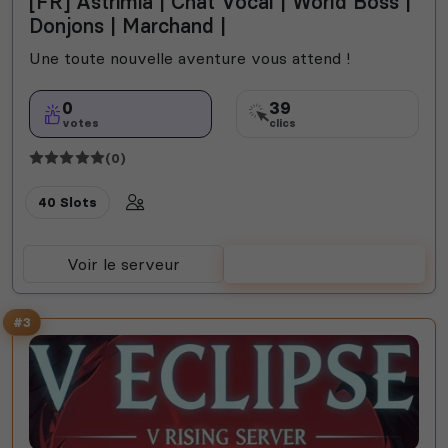
[FR] Astrimia | Chat Vocal | World Boss |
Donjons | Marchand |
Une toute nouvelle aventure vous attend !
0
39
votes
clics
(0)
40 Slots
Voir le serveur
Voter
#3