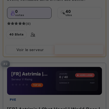
0
40
votes
clics
(0)
40 Slots
Voir le serveur
Voter
#2
PVE