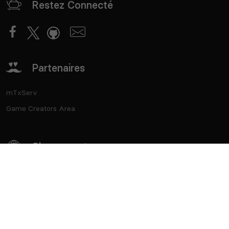
Restez Connecté
Partenaires
mTxServ
Game Creators Area
Classements
Deutsch
Español
English
Português
Contact
API
CGU
CGV
Vie privée
Cookies