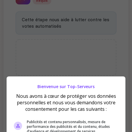
Requis
Cette étape nous aide à lutter contre les
votes automatisés
Bienvenue sur Top-Serveurs
Pourquoi voter pour [EU] V-
Nous avons à cœur de protéger vos données
Eclipse PVP | x3 | Solo/Duo |
personnelles et nous vous demandons votre
Fresh Wipe 23/11 | ?
consentement pour les cas suivants :
Publicités et contenu personnalisés, mesure de
performance des publicités et du contenu, études
d’audience et développement de services