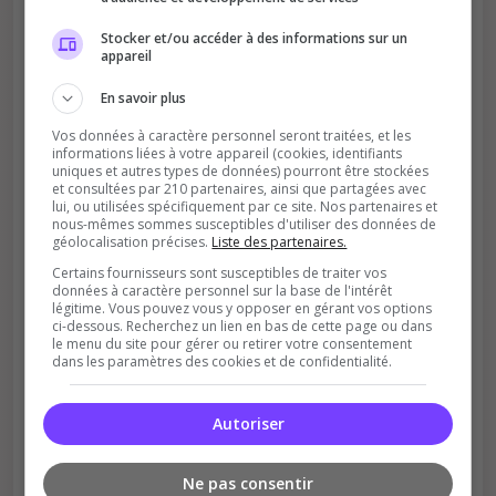
Stocker et/ou accéder à des informations sur un
appareil
Améliore le classement
Votre vote aide le serveur à monter dans le
En savoir plus
classement
Vos données à caractère personnel seront traitées, et les
informations liées à votre appareil (cookies, identifiants
uniques et autres types de données) pourront être stockées
et consultées par 210 partenaires, ainsi que partagées avec
lui, ou utilisées spécifiquement par ce site. Nos partenaires et
nous-mêmes sommes susceptibles d'utiliser des données de
géolocalisation précises.
Liste des partenaires.
Certains fournisseurs sont susceptibles de traiter vos
données à caractère personnel sur la base de l'intérêt
Soutient la communauté
légitime. Vous pouvez vous y opposer en gérant vos options
ci-dessous. Recherchez un lien en bas de cette page ou dans
Plus de visibilité = plus de joueurs
le menu du site pour gérer ou retirer votre consentement
dans les paramètres des cookies et de confidentialité.
Autoriser
Ne pas consentir