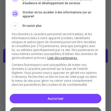
d’audience et développement de services
Stocker et/ou accéder à des informations sur un
Chaîne Twitch
appareil
https://www.twitch.tv/
En savoir plus
Optionnel : ajoutez votre chaîne Twitch pour promouvoir
Vos données à caractère personnel seront traitées, et les
vos streams
informations liées à votre appareil (cookies, identifiants
uniques et autres types de données) pourront être stockées
et consultées par 210 partenaires, ainsi que partagées avec
lui, ou utilisées spécifiquement par ce site. Nos partenaires et
nous-mêmes sommes susceptibles d'utiliser des données de
Compte
géolocalisation précises.
Liste des partenaires.
Certains fournisseurs sont susceptibles de traiter vos
données à caractère personnel sur la base de l'intérêt
Avez-vous déjà un compte ?
légitime. Vous pouvez vous y opposer en gérant vos options
ci-dessous. Recherchez un lien en bas de cette page ou dans
Je me connecte avec
Je crée mon
le menu du site pour gérer ou retirer votre consentement
dans les paramètres des cookies et de confidentialité.
mon compte
Top-
compte (en 10
Serveurs
secondes)
Autoriser