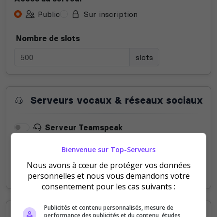
Public
Sur inscription
Nombre de slots
slots
Serveurs vocaux & réseaux sociaux
Serveur Teamspeak
Bienvenue sur Top-Serveurs
Serveur Mumble
Nous avons à cœur de protéger vos données
Serveur Discord
personnelles et nous vous demandons votre
consentement pour les cas suivants :
Publicités et contenu personnalisés, mesure de
Informations supplémentaires
performance des publicités et du contenu, études