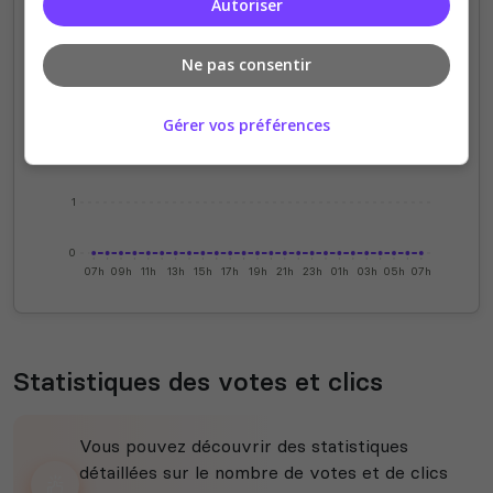
Autoriser
4
Ne pas consentir
3
Gérer vos préférences
2
1
0
07h
09h
11h
13h
15h
17h
19h
21h
23h
01h
03h
05h
07h
Statistiques des votes et clics
Vous pouvez découvrir des statistiques
détaillées sur le nombre de votes et de clics