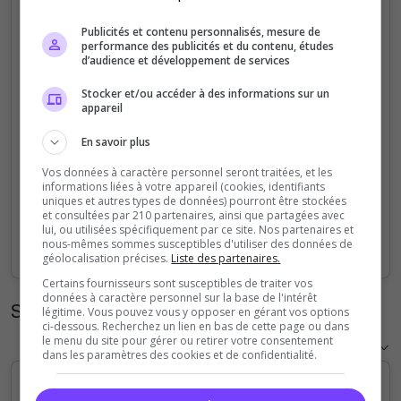
5
Publicités et contenu personnalisés, mesure de
performance des publicités et du contenu, études
d’audience et développement de services
4
Stocker et/ou accéder à des informations sur un
3
appareil
En savoir plus
2
Vos données à caractère personnel seront traitées, et les
informations liées à votre appareil (cookies, identifiants
1
uniques et autres types de données) pourront être stockées
et consultées par 210 partenaires, ainsi que partagées avec
lui, ou utilisées spécifiquement par ce site. Nos partenaires et
0
nous-mêmes sommes susceptibles d'utiliser des données de
Sep
Oct
Nov
Dec
Jan
Feb
Mar
Apr
May
Jun
Jul
Aug
géolocalisation précises.
Liste des partenaires.
Certains fournisseurs sont susceptibles de traiter vos
données à caractère personnel sur la base de l'intérêt
Statistiques horaires
légitime. Vous pouvez vous y opposer en gérant vos options
ci-dessous. Recherchez un lien en bas de cette page ou dans
le menu du site pour gérer ou retirer votre consentement
dans les paramètres des cookies et de confidentialité.
5