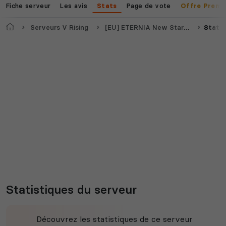
Fiche serveur
Les avis
Page de vote
Stats
Offre Premi
Accueil
Serveurs V Rising
[EU] ETERNIA New Start 28/04 Solo PVP [NO RAID]
Statis
Statistiques du serveur
Découvrez les statistiques de ce serveur