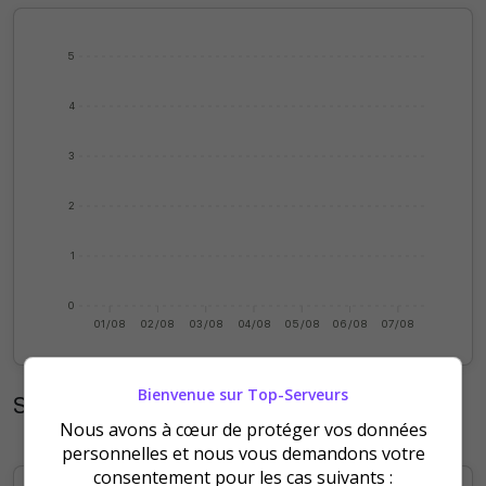
5
4
3
2
1
0
01/08
02/08
03/08
04/08
05/08
06/08
07/08
Bienvenue sur Top-Serveurs
Statistiques mensuelles
Nous avons à cœur de protéger vos données
personnelles et nous vous demandons votre
consentement pour les cas suivants :