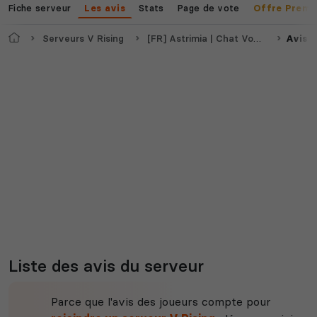
Fiche serveur
Stats
Page de vote
Les avis
Offre Premi
Accueil
Serveurs V Rising
[FR] Astrimia | Chat Vocal | World Boss | Donjons | Marchand |
Avis
Myth of Empires
Enshrouded
Voir tous les
jeux disponibles
Liste des avis du serveur
Parce que l'avis des joueurs compte pour