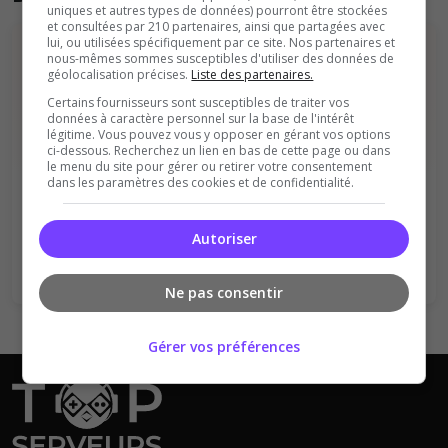
uniques et autres types de données) pourront être stockées
et consultées par 210 partenaires, ainsi que partagées avec
lui, ou utilisées spécifiquement par ce site. Nos partenaires et
nous-mêmes sommes susceptibles d'utiliser des données de
géolocalisation précises.
Liste des partenaires.
Certains fournisseurs sont susceptibles de traiter vos
données à caractère personnel sur la base de l'intérêt
légitime. Vous pouvez vous y opposer en gérant vos options
ci-dessous. Recherchez un lien en bas de cette page ou dans
Vous devez être connecté pour ajouter
le menu du site pour gérer ou retirer votre consentement
dans les paramètres des cookies et de confidentialité.
un avis sur ce serveur !
Se connecter
S'inscrire
Autoriser
Ne pas consentir
Gérer vos préférences