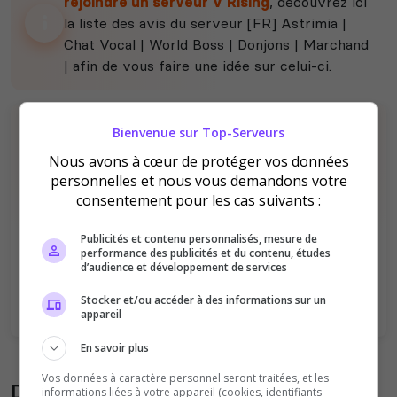
rejoindre un serveur V Rising
, découvrez ici
la liste des avis du serveur [FR] Astrimia |
Chat Vocal | World Boss | Donjons | Marchand
| afin de vous faire une idée sur celui-ci.
Bienvenue sur Top-Serveurs
Nous avons à cœur de protéger vos données
personnelles et nous vous demandons votre
consentement pour les cas suivants :
Il n'y a pas encore d'avis sur ce serveur.
Publicités et contenu personnalisés, mesure de
Qualité
Staff du serveur
performance des publicités et du contenu, études
d’audience et développement de services
Ambiance
Disponibilité
Stocker et/ou accéder à des informations sur un
appareil
En savoir plus
Vos données à caractère personnel seront traitées, et les
Donner son avis sur le serveur
informations liées à votre appareil (cookies, identifiants