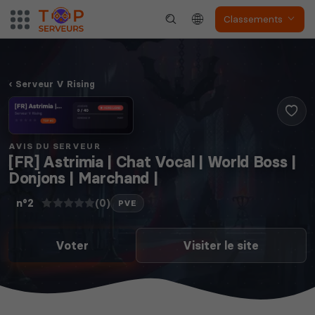
Classements
The Front
Atlas
Serveur V Rising
Dune Awakening
Empyrion
AVIS DU SERVEUR
[FR] Astrimia | Chat Vocal | World Boss |
Donjons | Marchand |
(0)
n°2
PVE
Neverwinter
Voter
Visiter le site
Squad
Nights