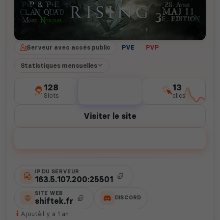
Serveur avec accès public
PVE
PVP
Statistiques mensuelles
128
0
13
Slots
votes
clics
Visiter le site
Voter
IP DU SERVEUR
163.5.107.200:25501
SITE WEB
DISCORD
shiftek.fr
Ajouté
il y a 1 an