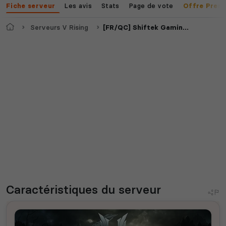
Les avis
Stats
Page de vote
Fiche serveur
Offre Prem
Accueil
Serveurs V Rising
[FR/QC] Shiftek Gaming | Quad PvP/PvE Normal | 28 Avril
Caractéristiques
du serveur