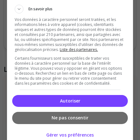
50
En savoir plus
Vos données à caractère personnel seront traitées, et les
0
informations liées à votre appareil (cookies, identifiants
Sept
Oct
Nov
Déc
Jan
Fév
Mars
Avr
Mai
Juil
uniques et autres types de données) pourront être stockées
et consultées par 210 partenaires, ainsi que partagées avec
Votes
Clics
lui, ou utilisées spécifiquement par ce site. Nos partenaires et
nous-mêmes sommes susceptibles d'utiliser des données de
géolocalisation précises.
Liste des partenaires.
Certains fournisseurs sont susceptibles de traiter vos
données à caractère personnel sur la base de l'intérêt
Liste des avis du serveur
légitime. Vous pouvez vous y opposer en gérant vos options
ci-dessous. Recherchez un lien en bas de cette page ou dans
le menu du site pour gérer ou retirer votre consentement
dans les paramètres des cookies et de confidentialité.
Autoriser
Ne pas consentir
Il n'y a pas encore d'avis sur ce serveur.
Qualité
Staff du serveur
Gérer vos préférences
Ambiance
Disponibilité