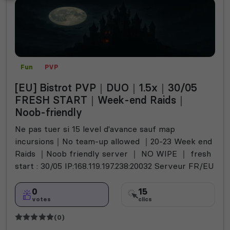
Fun
PVP
[EU] Bistrot PVP｜DUO｜1.5x｜30/05
FRESH START｜Week-end Raids｜
Noob-friendly
Ne pas tuer si 15 level d'avance sauf map
incursions｜No team-up allowed ｜20-23 Week end
Raids ｜Noob friendly server ｜ NO WIPE ｜ fresh
start : 30/05 IP:168.119.197.238:20032 Serveur FR/EU
0
15
votes
clics
(0)