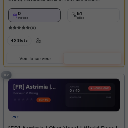
0
51
votes
clics
(0)
40 Slots
Voir le serveur
Voter
#2
PVE