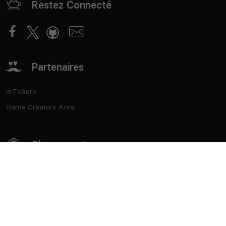
Restez Connecté
Partenaires
mTxServ
Game Creators Area
Classements
Deutsch
Español
English
Português
Contact
API
CGU
CGV
Vie privée
Cookies