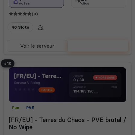
votes
clics
(0)
40 Slots
Voir le serveur
Voter
#10
Fun
PVE
[FR/EU] - Terres du Chaos - PVE brutal /
No Wipe