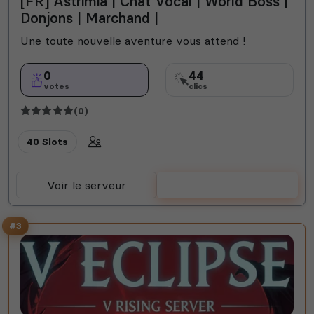
[FR] Astrimia | Chat Vocal | World Boss |
Donjons | Marchand |
Une toute nouvelle aventure vous attend !
0
44
votes
clics
(0)
40 Slots
Voir le serveur
Voter
#3