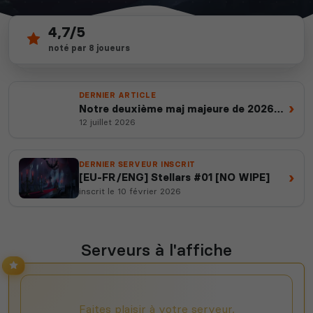
4,7/5
31
depuis 2012
noté par 8 joueurs
serveurs actifs
14 ans d'expertise
DERNIER ARTICLE
›
Notre deuxième maj majeure de 2026
est en ligne
12 juillet 2026
DERNIER SERVEUR INSCRIT
›
[EU-FR/ENG] Stellars #01 [NO WIPE]
inscrit le 10 février 2026
Serveurs à l'affiche
Faites plaisir à votre serveur,