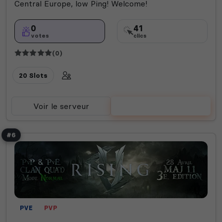
Central Europe, low Ping! Welcome!
0
41
votes
clics
(0)
20 Slots
Voir le serveur
Voter
#6
PVE
PVP