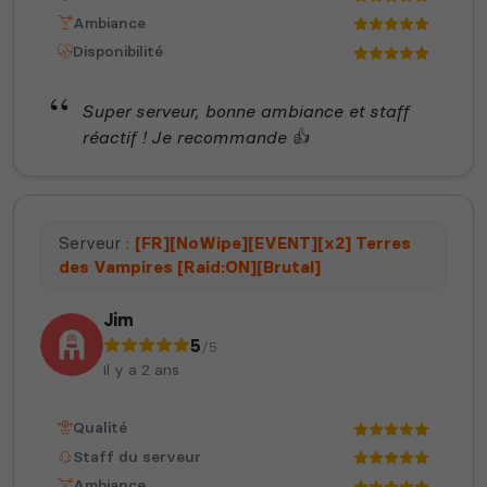
Ambiance
Disponibilité
Super serveur, bonne ambiance et staff
réactif ! Je recommande 👍
Serveur :
[FR][NoWipe][EVENT][x2] Terres
des Vampires [Raid:ON][Brutal]
Jim
5
/5
il y a 2 ans
Qualité
Staff du serveur
Ambiance