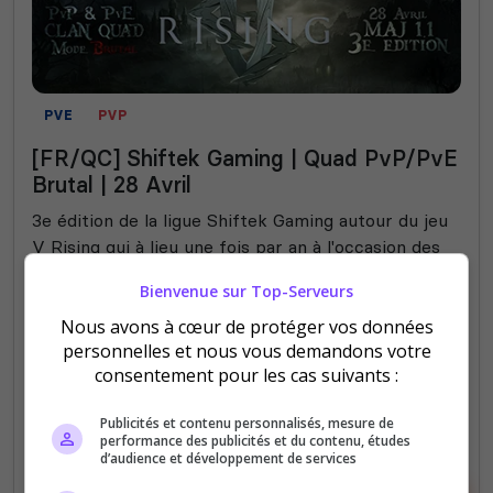
PVE
PVP
[FR/QC] Shiftek Gaming | Quad PvP/PvE
Brutal | 28 Avril
3e édition de la ligue Shiftek Gaming autour du jeu
V Rising qui à lieu une fois par an à l'occasion des
mises à jour majeures.
Bienvenue sur Top-Serveurs
Nous avons à cœur de protéger vos données
0
26
votes
clics
personnelles et nous vous demandons votre
consentement pour les cas suivants :
(0)
Publicités et contenu personnalisés, mesure de
128 Slots
performance des publicités et du contenu, études
d’audience et développement de services