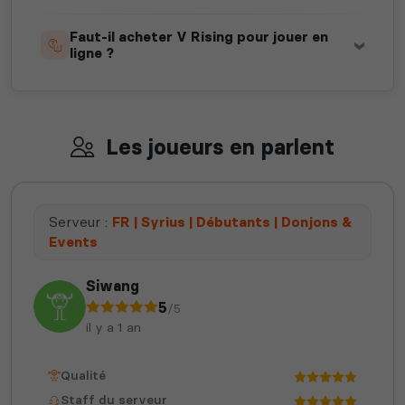
Faut-il acheter V Rising pour jouer en
ligne ?
Les joueurs en parlent
Serveur :
FR | Syrius | Débutants | Donjons &
Events
Siwang
5
/5
il y a 1 an
Qualité
Staff du serveur