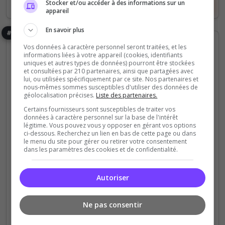
Stocker et/ou accéder à des informations sur un
Voir le serveur
Voter
appareil
En savoir plus
#8
Vos données à caractère personnel seront traitées, et les
informations liées à votre appareil (cookies, identifiants
uniques et autres types de données) pourront être stockées
et consultées par 210 partenaires, ainsi que partagées avec
lui, ou utilisées spécifiquement par ce site. Nos partenaires et
nous-mêmes sommes susceptibles d'utiliser des données de
géolocalisation précises.
Liste des partenaires.
Roleplay
Certains fournisseurs sont susceptibles de traiter vos
données à caractère personnel sur la base de l'intérêt
Stunley Répertoire
légitime. Vous pouvez vous y opposer en gérant vos options
ci-dessous. Recherchez un lien en bas de cette page ou dans
le menu du site pour gérer ou retirer votre consentement
Serveur répertoire qui recherche des membres
dans les paramètres des cookies et de confidentialité.
0
20
votes
clics
Autoriser
(0)
Ne pas consentir
1 Slots