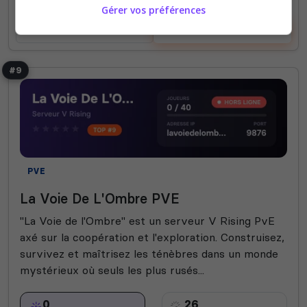
Gérer vos préférences
Voir le serveur
Voter
#9
PVE
La Voie De L'Ombre PVE
"La Voie de l'Ombre" est un serveur V Rising PvE
axé sur la coopération et l'exploration. Construisez,
survivez et maîtrisez les ténèbres dans un monde
mystérieux où seuls les plus rusés...
0
26