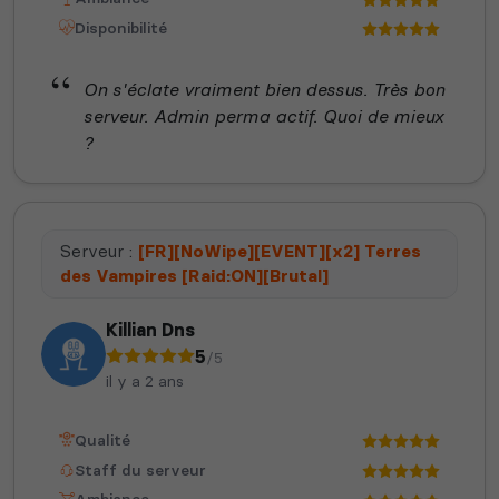
Disponibilité
On s'éclate vraiment bien dessus. Très bon
serveur. Admin perma actif. Quoi de mieux
?
Serveur :
[FR][NoWipe][EVENT][x2] Terres
des Vampires [Raid:ON][Brutal]
Killian Dns
5
/5
il y a 2 ans
Qualité
Staff du serveur