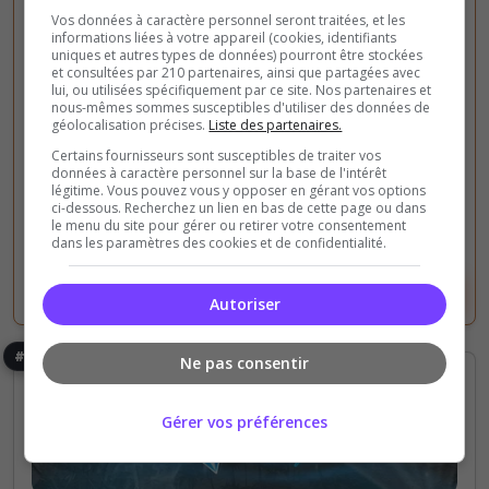
Entre pouvoir, influence et survie, écrivez votre
Vos données à caractère personnel seront traitées, et les
informations liées à votre appareil (cookies, identifiants
histoire dans un monde où la frontière entre réalité
uniques et autres types de données) pourront être stockées
et illusion s'efface peu à peu.
et consultées par 210 partenaires, ainsi que partagées avec
lui, ou utilisées spécifiquement par ce site. Nos partenaires et
nous-mêmes sommes susceptibles d'utiliser des données de
50
44
géolocalisation précises.
Liste des partenaires.
votes
clics
Certains fournisseurs sont susceptibles de traiter vos
données à caractère personnel sur la base de l'intérêt
(6)
légitime. Vous pouvez vous y opposer en gérant vos options
ci-dessous. Recherchez un lien en bas de cette page ou dans
8/128
Joueurs
le menu du site pour gérer ou retirer votre consentement
dans les paramètres des cookies et de confidentialité.
Voir le serveur
Voter
Autoriser
#4
Ne pas consentir
Gérer vos préférences