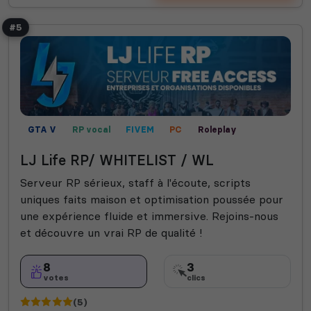
#5
GTA V
RP vocal
FIVEM
PC
Roleplay
Mods communautaires
Contrôle territorial
Fun
LJ Life RP/ WHITELIST / WL
Mini-jeux
Serveur RP sérieux, staff à l'écoute, scripts
uniques faits maison et optimisation poussée pour
une expérience fluide et immersive. Rejoins-nous
et découvre un vrai RP de qualité !
8
3
votes
clics
(5)