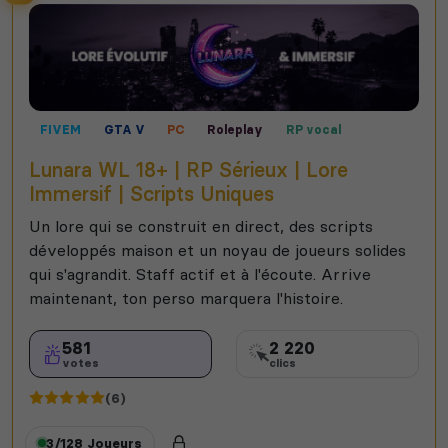
FIVEM
GTA V
PC
Roleplay
RP vocal
Lunara WL 18+ | RP Sérieux | Lore
Immersif | Scripts Uniques
Un lore qui se construit en direct, des scripts
développés maison et un noyau de joueurs solides
qui s'agrandit. Staff actif et à l'écoute. Arrive
maintenant, ton perso marquera l'histoire.
581
2 220
votes
clics
(6)
3/128
Joueurs