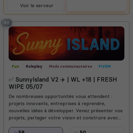
Voir le serveur
Voter
#2
Fun
Roleplay
Mods communautaires
FIVEM
RP vocal
RP écrit
GTA V
✅ SunnyIsland V2 ✈️ | WL +18 | FRESH
WIPE 05/07
De nombreuses opportunités vous attendent :
projets innovants, entreprises à reprendre,
nouvelles idées à développer. Venez présenter vos
projets, partager votre vision et construire avec...
58
50