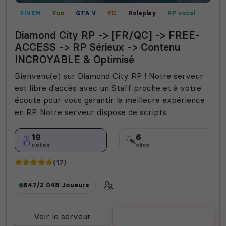
FIVEM
Fun
GTA V
PC
Roleplay
RP vocal
Mods communautaires
RP écrit
Contrôle territorial
Diamond City RP -> [FR/QC] -> FREE-
Champ de bataille
PVP
Mini-jeux
ACCESS -> RP Sérieux -> Contenu
INCROYABLE & Optimisé
Bienvenu(e) sur Diamond City RP ! Notre serveur
est libre d'accès avec un Staff proche et à votre
écoute pour vous garantir la meilleure expérience
en RP. Notre serveur dispose de scripts...
19
6
votes
clics
(17)
647/2 048
Joueurs
Voir le serveur
Voter