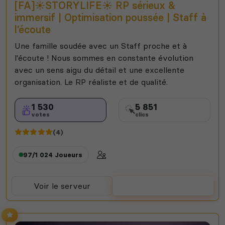
[FA]☀️STORYLIFE☀️ RP sérieux &
immersif | Optimisation poussée | Staff à
l’écoute
Une famille soudée avec un Staff proche et à
l'écoute ! Nous sommes en constante évolution
avec un sens aigu du détail et une excellente
organisation. Le RP réaliste et de qualité.
1 530
5 851
votes
clics
(4)
97/1 024
Joueurs
Voir le serveur
Voter