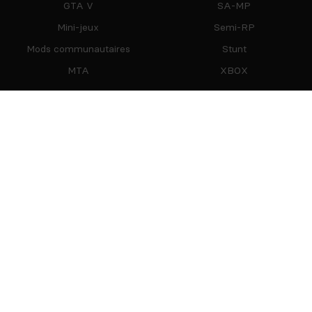
GTA V
SA-MP
Mini-jeux
Semi-RP
Mods communautaires
Stunt
MTA
XBOX
Restez Connecté
Partenaires
mTxServ
Game Creators Area