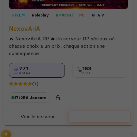
FIVEM
Roleplay
RP vocal
PC
GTA V
RP écrit
Mini-jeux
NexovAriA
🔥 NexovAriA RP 🔥Un serveur RP sérieux où
chaque choix a un prix, chaque action une
conséquence.
771
183
votes
clics
(7)
17/256
Joueurs
Voir le serveur
Voter