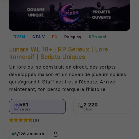
FIVEM
GTA V
PC
Roleplay
RP vocal
Lunara WL 18+ | RP Sérieux | Lore
Immersif | Scripts Uniques
Un lore qui se construit en direct, des scripts
développés maison et un noyau de joueurs solides
qui s'agrandit. Staff actif et à l'écoute. Arrive
maintenant, ton perso marquera l'histoire.
581
2 220
votes
clics
(6)
3/128
Joueurs