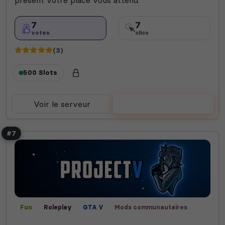
présent votre place vous attend.
7
7
votes
clics
(3)
500 Slots
Voir le serveur
Voter
#7
Fun
Roleplay
GTA V
Mods communautaires
FIVEM
RP écrit
RP vocal
PC