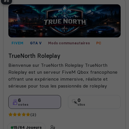
#8
FIVEM
GTA V
Mods communautaires
PC
Roleplay
RP vocal
TrueNorth Roleplay
Bienvenue sur TrueNorth Roleplay TrueNorth
Roleplay est un serveur FiveM Qbox francophone
offrant une expérience immersive, réaliste et
sérieuse pour tous les passionnés de roleplay
6
0
votes
clics
(2)
15/64
Joueurs