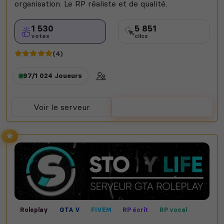
organisation. Le RP réaliste et de qualité.
1 530
5 851
votes
clics
(4)
97/1 024
Joueurs
Voir le serveur
Voter
Roleplay
GTA V
FIVEM
RP écrit
RP vocal