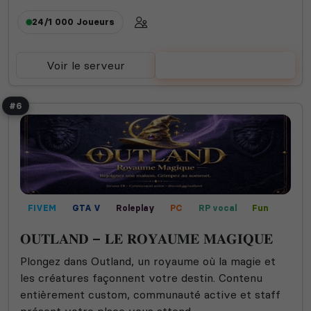
24/1 000
Joueurs
Voir le serveur
Voter
#6
FIVEM
GTA V
Roleplay
PC
RP vocal
Fun
Mods communautaires
𝐎𝐔𝐓𝐋𝐀𝐍𝐃 – 𝐋𝐄 𝐑𝐎𝐘𝐀𝐔𝐌𝐄 𝐌𝐀𝐆𝐈𝐐𝐔𝐄
Plongez dans Outland, un royaume où la magie et
les créatures façonnent votre destin. Contenu
entièrement custom, communauté active et staff