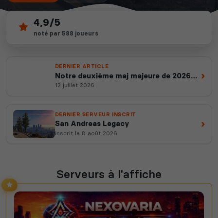
4,9/5
509
depuis 2012
noté par 588 joueurs
serveurs actifs
14 ans d'expertise
DERNIER ARTICLE
›
Notre deuxième maj majeure de 2026
est en ligne
12 juillet 2026
DERNIER SERVEUR INSCRIT
›
San Andreas Legacy
inscrit le 8 août 2026
Serveurs à l'affiche