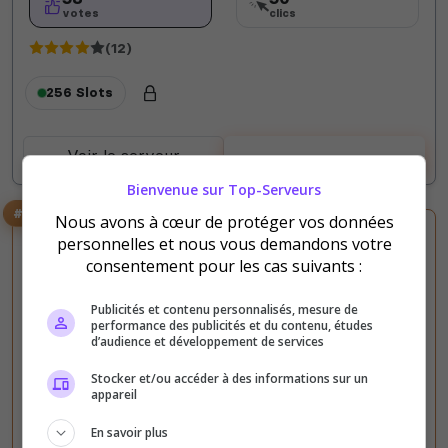
votes
clics
(12)
256 Slots
Voir le serveur
Voter
Bienvenue sur Top-Serveurs
#3
Nous avons à cœur de protéger vos données
personnelles et nous vous demandons votre
consentement pour les cas suivants :
Publicités et contenu personnalisés, mesure de
performance des publicités et du contenu, études
d’audience et développement de services
FIVEM
GTA V
Mods communautaires
PC
PVP
Stocker et/ou accéder à des informations sur un
Roleplay
RP écrit
RP vocal
appareil
Anomaly RP | WL+18 | RECHERCHE
AVOCATS ET CIVILS
En savoir plus