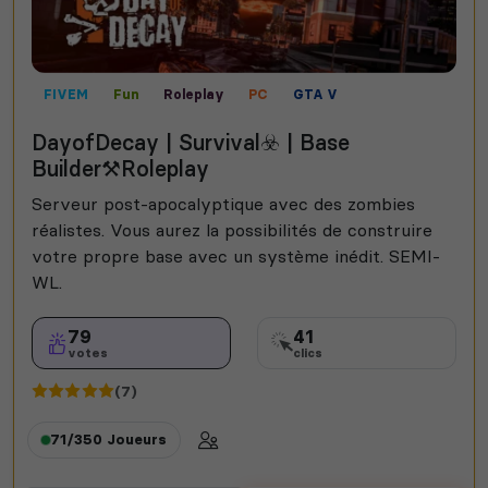
FIVEM
Fun
Roleplay
PC
GTA V
Mods communautaires
Mini-jeux
DayofDecay | Survival☣️ | Base
Builder⚒️Roleplay
Serveur post-apocalyptique avec des zombies
réalistes. Vous aurez la possibilités de construire
votre propre base avec un système inédit. SEMI-
WL.
79
41
votes
clics
(7)
71/350
Joueurs