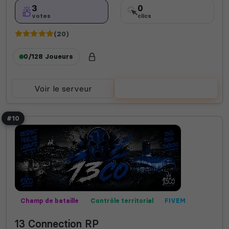
3
0
votes
clics
(20)
0/128
Joueurs
Voir le serveur
Voter
#10
Champ de bataille
Contrôle territorial
FIVEM
GTA V
Mods communautaires
PC
Roleplay
13 Connection RP
RP écrit
RP vocal
Semi-RP
PVP