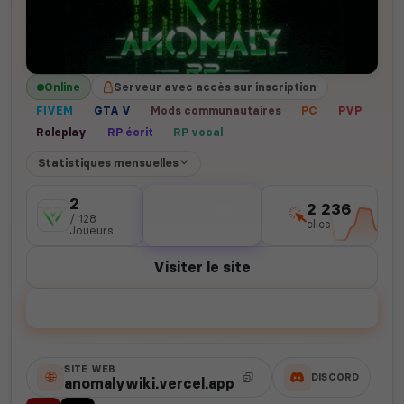
Online
Serveur avec accès sur inscription
FIVEM
GTA V
Mods communautaires
PC
PVP
Roleplay
RP écrit
RP vocal
Statistiques mensuelles
2
2 435
2 236
/ 128
votes
clics
Joueurs
Visiter le site
Voter
SITE WEB
DISCORD
anomalywiki.vercel.app