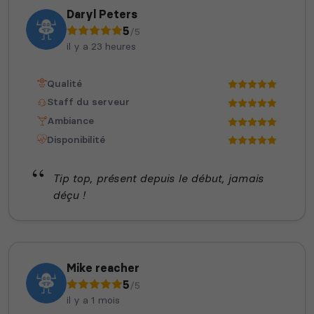
Daryl Peters
5
/5
il y a 23 heures
Qualité
Staff du serveur
Ambiance
Disponibilité
Tip top, présent depuis le début, jamais
déçu !
Mike reacher
5
/5
il y a 1 mois