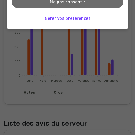
Ne pas consentir
Votes et clics journaliers
Gérer vos préférences
400
300
200
100
0
Lundi
Mardi
Mercredi
Jeudi
Vendredi
Samedi
Dimanche
Votes
Clics
Liste des avis du serveur