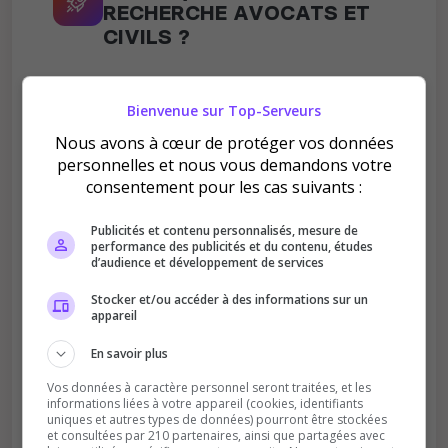
RECHERCHE AVOCATS ET
CIVILS ?
Bienvenue sur Top-Serveurs
Nous avons à cœur de protéger vos données
personnelles et nous vous demandons votre
Améliore le classement
consentement pour les cas suivants :
Votre vote aide le serveur à monter dans le
Publicités et contenu personnalisés, mesure de
classement
performance des publicités et du contenu, études
d’audience et développement de services
Stocker et/ou accéder à des informations sur un
appareil
En savoir plus
Vos données à caractère personnel seront traitées, et les
Soutient la communauté
informations liées à votre appareil (cookies, identifiants
uniques et autres types de données) pourront être stockées
Plus de visibilité = plus de joueurs
et consultées par 210 partenaires, ainsi que partagées avec