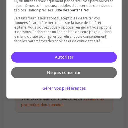
lui, ou utilisées spécifiquement par ce site. Nos partenaires et
nous-mêmes sommes susceptibles d'utiliser des données de
géolocalisation précises.
Liste des partenaires.
Certains fournisseurs sont susceptibles de traiter vos
données à caractère personnel sur la base de l'intérêt
légitime. Vous pouvez vous y opposer en gérant vos options
ci-dessous. Recherchez un lien en bas de cette page ou dans
le menu du site pour gérer ou retirer votre consentement
dans les paramètres des cookies et de confidentialité.
Récompenses possibles
Certains serveurs offrent des bonus aux
votants
Autoriser
Ne pas consentir
En votant, vous acceptez de nous partager
Gérer vos préférences
votre adresse IP à des fins d'analyse et de
vérification, conformément à notre
politique de
protection des données
.