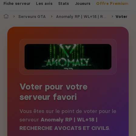
Fiche serveur
Les avis
Stats
Joueurs
Offre Premium
Accueil
Serveurs GTA
Anomaly RP | WL+18 | RECHERCHE AVOCATS ET CIVILS
Voter
Voter pour votre
serveur favori
Vous êtes sur le point de voter pour le
serveur
Anomaly RP | WL+18 |
RECHERCHE AVOCATS ET CIVILS
.