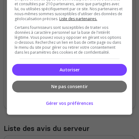
Votes et clics mensuels
et consultées par 210 partenaires, ainsi que partagées avec
lui, ou utilisées spécifiquement par ce site. Nos partenaires et
nous-mêmes sommes susceptibles d'utiliser des données de
géolocalisation précises.
Liste des partenaires.
20000
Certains fournisseurs sont susceptibles de traiter vos
données à caractère personnel sur la base de l'intérêt
15000
légitime. Vous pouvez vous y opposer en gérant vos options
ci-dessous. Recherchez un lien en bas de cette page ou dans
le menu du site pour gérer ou retirer votre consentement
10000
dans les paramètres des cookies et de confidentialité.
5000
Autoriser
0
Sept
Oct
Nov
Déc
Jan
Fév
Mars
Avr
Mai
Juil
Ne pas consentir
Votes
Clics
Gérer vos préférences
Liste des avis du serveur