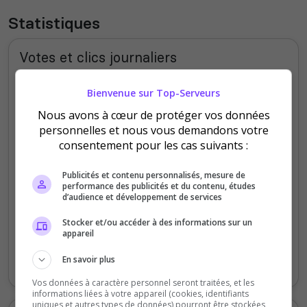
Statistiques
Votes et clics journaliers
Bienvenue sur Top-Serveurs
600
Nous avons à cœur de protéger vos données
personnelles et nous vous demandons votre
400
consentement pour les cas suivants :
Publicités et contenu personnalisés, mesure de
200
performance des publicités et du contenu, études
d’audience et développement de services
Stocker et/ou accéder à des informations sur un
0
appareil
Vendredi
Samedi
Dimanche
Lundi
Mardi
Jeudi
En savoir plus
Votes
Clics
Vos données à caractère personnel seront traitées, et les
informations liées à votre appareil (cookies, identifiants
uniques et autres types de données) pourront être stockées