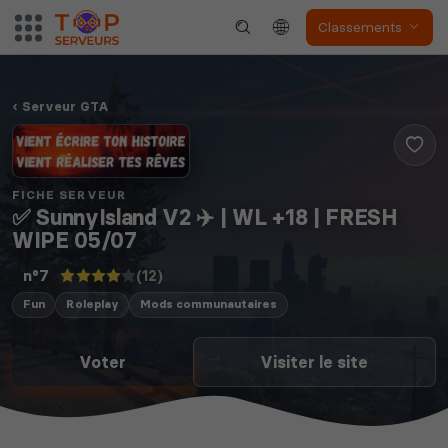
Classements
Serveur GTA
FICHE SERVEUR
✅ SunnyIsland V2 ✈️ | WL +18 | FRESH
WIPE 05/07
(12)
n°7
Fun
Roleplay
Mods communautaires
Voter
Visiter le site