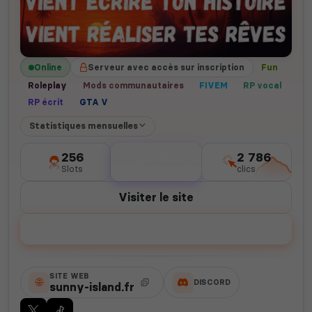
Online
Serveur avec accès sur inscription
Fun
Roleplay
Mods communautaires
FIVEM
RP vocal
RP écrit
GTA V
Statistiques mensuelles
256
2 402
2 786
Slots
votes
clics
Visiter le site
Voter
SITE WEB
DISCORD
sunny-island.fr