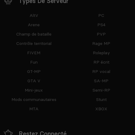
Types De Serveur
AltV
PC
Arene
PS4
Champ de bataille
PVP
Contrôle territorial
Rage MP
FIVEM
Roleplay
Fun
RP écrit
GT-MP
RP vocal
GTA V
SA-MP
Mini-jeux
Semi-RP
Mods communautaires
Stunt
MTA
XBOX
Restez Connecté