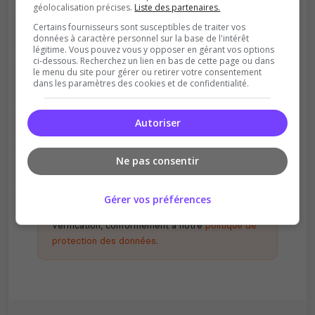
géolocalisation précises.
Liste des partenaires.
Certains fournisseurs sont susceptibles de traiter vos
données à caractère personnel sur la base de l'intérêt
légitime. Vous pouvez vous y opposer en gérant vos options
ci-dessous. Recherchez un lien en bas de cette page ou dans
le menu du site pour gérer ou retirer votre consentement
dans les paramètres des cookies et de confidentialité.
Récompenses possibles
Certains serveurs offrent des bonus aux
votants
Autoriser
Ne pas consentir
En votant, vous acceptez de nous partager
Gérer vos préférences
votre adresse IP à des fins d'analyse et de
vérification, conformément à notre
politique de
protection des données
.