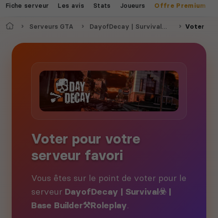
Fiche serveur
Les avis
Stats
Joueurs
Offre Premium
Accueil
Serveurs GTA
DayofDecay | Survival☣️ | Base Builder⚒️Roleplay
Voter
Voter pour votre
serveur favori
Vous êtes sur le point de voter pour le
serveur
DayofDecay | Survival☣️ |
Base Builder⚒️Roleplay
.