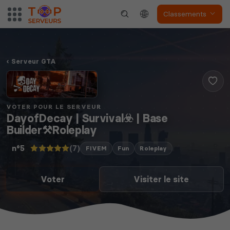
Classements
Serveur GTA
VOTER POUR LE SERVEUR
DayofDecay | Survival☣️ | Base
Builder⚒️Roleplay
(7)
n°5
FIVEM
Fun
Roleplay
Voter
Visiter le site