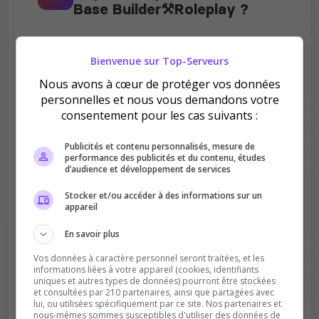
Base Builder⚒️Roleplay ?
Bienvenue sur Top-Serveurs
Nous avons à cœur de protéger vos données
personnelles et nous vous demandons votre
Améliore le classement
consentement pour les cas suivants :
Votre vote aide le serveur à monter dans le
Publicités et contenu personnalisés, mesure de
classement
performance des publicités et du contenu, études
d’audience et développement de services
Stocker et/ou accéder à des informations sur un
appareil
En savoir plus
Vos données à caractère personnel seront traitées, et les
Soutient la communauté
informations liées à votre appareil (cookies, identifiants
uniques et autres types de données) pourront être stockées
Plus de visibilité = plus de joueurs
et consultées par 210 partenaires, ainsi que partagées avec
lui, ou utilisées spécifiquement par ce site. Nos partenaires et
nous-mêmes sommes susceptibles d'utiliser des données de