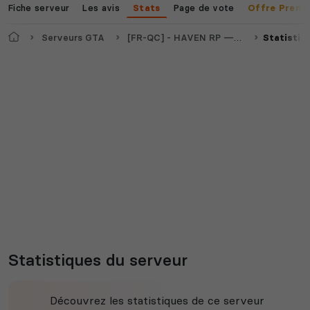
Fiche serveur
Les avis
Page de vote
Stats
Offre Premi
Accueil
Serveurs GTA
[FR-QC] - HAVEN RP — Serious Roleplay II 18+ II SERVEUR WHITELIST - PC
Statistiq
Statistiques du serveur
Découvrez les statistiques de ce serveur