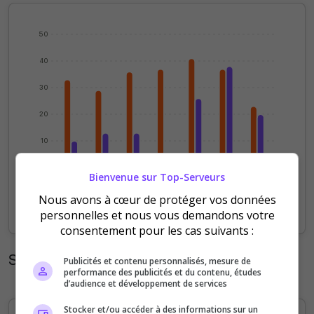
50
40
30
20
10
0
Bienvenue sur Top-Serveurs
03/08
04/08
05/08
06/08
07/08
08/08
09/08
Nous avons à cœur de protéger vos données
Votes
Clics
personnelles et nous vous demandons votre
consentement pour les cas suivants :
Statistiques mensuelles
Publicités et contenu personnalisés, mesure de
performance des publicités et du contenu, études
d’audience et développement de services
Stocker et/ou accéder à des informations sur un