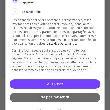
appareil
4000
En savoir plus
3000
Vos données à caractère personnel seront traitées, et les
informations liées à votre appareil (cookies, identifiants
uniques et autres types de données) pourront être stockées
2000
et consultées par 210 partenaires, ainsi que partagées avec
lui, ou utilisées spécifiquement par ce site. Nos partenaires et
nous-mêmes sommes susceptibles d'utiliser des données de
1000
géolocalisation précises.
Liste des partenaires.
Certains fournisseurs sont susceptibles de traiter vos
0
données à caractère personnel sur la base de l'intérêt
Sep
Oct
Nov
Dec
Jan
Feb
Mar
Apr
May
Jun
Jul
Aug
légitime. Vous pouvez vous y opposer en gérant vos options
ci-dessous. Recherchez un lien en bas de cette page ou dans
Votes
Clics
le menu du site pour gérer ou retirer votre consentement
dans les paramètres des cookies et de confidentialité.
Autoriser
Ne pas consentir