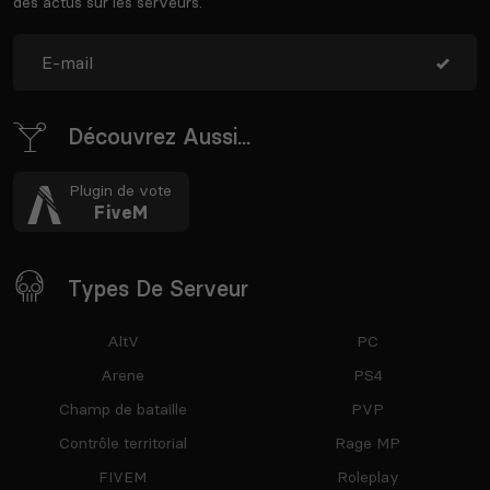
des actus sur les serveurs.
Découvrez Aussi...
Plugin de vote
FiveM
Types De Serveur
AltV
PC
Arene
PS4
Champ de bataille
PVP
Contrôle territorial
Rage MP
FIVEM
Roleplay